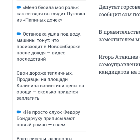
Депутат горсов
«Меня бесила моя роль»:
как сегодня выглядит Пуговка
сообщил сам пол
из «Папиных дочек»
В правительстве
Остановка ушла под воду,
заместителем м
машины тонут: что
происходит в Новосибирске
после дождя — видео
Игорь Атякшев 
последствий
самоуправлению
кандидатов на 
Свои дороже тепличных.
Продавцы на площади
Калинина взвинтили цены на
овощи — сколько придется
заплатить
«Не просто слух»: Федору
Бондарчуку приписывают
новый роман — с кем
Воют сирены, аэропорты