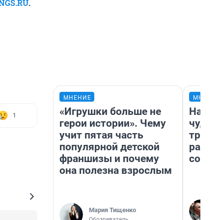
 NGS.RU
.
МНЕНИЕ
МНЕНИ
«Игрушки больше не
Насле
1
герои истории». Чему
чудом
учит пятая часть
транс
популярной детской
разне
франшизы и почему
совет
она полезна взрослым
Мария Тищенко
Обозреватель