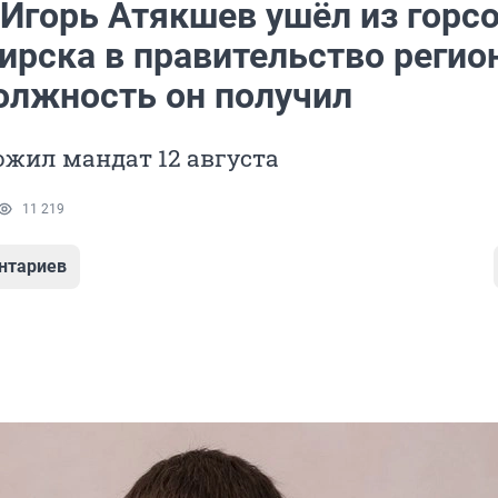
 Игорь Атякшев ушёл из горс
ирска в правительство регио
олжность он получил
жил мандат 12 августа
11 219
нтариев