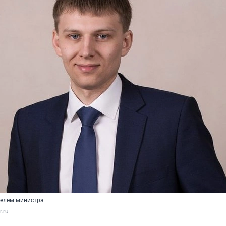
телем министра
r.ru