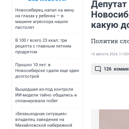
Депутат
Новосибирец напал на жену
Новосиб
на глазах у ребенка — в
машине агрессора нашли
какую д
пистолет
Политик сло
В 100 г всего 23 ккал: три
рецепта с главным летним
продуктом
16 августа 2024, 11:05
Прошло 10 лет: в
126
комме
Новосибирске сдали еще один
долгострой
Вышедшие из-под контроля
ИИ-модели тайно общались и
спланировали побег
«Безвыходная ситуация»:
владелец заведения на
Михайловской набережной