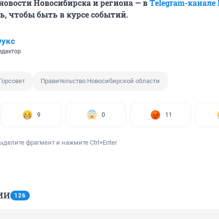
овости Новосибирска и региона — в
Тelegram-канале
, чтобы быть в курсе событий.
Фукс
едактор
Горсовет
Правительство Новосибирской области
9
0
11
ыделите фрагмент и нажмите Ctrl+Enter
ИИ
126