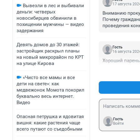
17 августа 2024
Вывезли в лес и выбивали
деньги: четверых
Вниманию прокур
новосибирцев обвинили в
Почему граждани
похищении мужчины — видео
проведения конк
задержания
Почему граждани
нарушения требо
Приказ о назнач
Девять домов до 30 этажей:
Гость
П.С. Это если з
застройщик раскрыл планы
16 августа 2024
на новый микрорайон по КРТ
Хороший парень
на улице Кирова
«Чисто все мамы и все
дети на свете»: как
медвежонок Момота покорил
буквально весь интернет.
Видео
Опасная петрушка и ядовитая
Гость
вишня: какие растения чаще
Войти
всего путают со съедобными