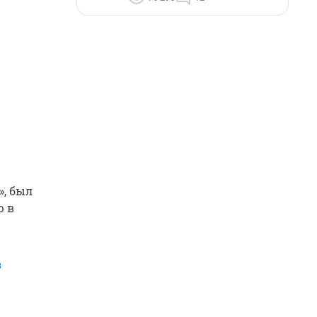
», был
ю в
з