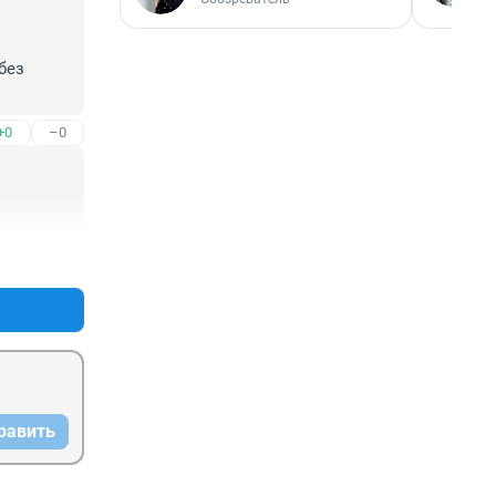
ез 
й в 
+0
–0
бе?

менен.

+0
–0
равить