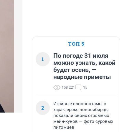
ТОП 5
По погоде 31 июля
1
можно узнать, какой
будет осень, —
народные приметы
158 221
15
Игривые слонопотамы с
2
характером: новосибирцы
показали своих огромных
мейн-кунов — фото суровых
питомцев