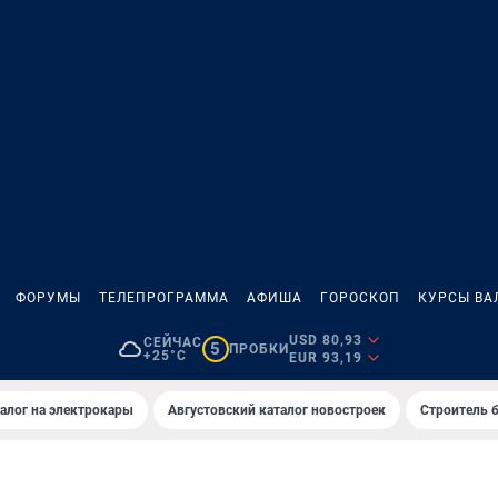
ФОРУМЫ
ТЕЛЕПРОГРАММА
АФИША
ГОРОСКОП
КУРСЫ ВА
USD 80,93
СЕЙЧАС
5
ПРОБКИ
+25°C
EUR 93,19
алог на электрокары
Августовский каталог новостроек
Строитель б