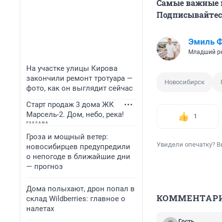
Самые важные н
Подписывайтесь
Эмиль 
Младший р
На участке улицы Кирова
закончили ремонт тротуара —
Новосибирск
фото, как он выглядит сейчас
Старт продаж 3 дома ЖК
Марсель-2. Дом, небо, река!
1
Гроза и мощный ветер:
Увидели опечатку? В
новосибирцев предупредили
о непогоде в ближайшие дни
— прогноз
Дома полыхают, дрон попал в
КОММЕНТАР
склад Wildberries: главное о
налетах
Гость