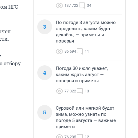
137 722
34
том НГС
По погоде 3 августа можно
3
определить, каким будет
ачен
декабрь, — приметы и
сти.
поверья
86 694
11
у
о отбору
Погода 30 июля укажет,
4
каким ждать август —
поверья и приметы
77 322
13
Суровой или мягкой будет
5
зима, можно узнать по
погоде 5 августа — важные
приметы
76 295
12