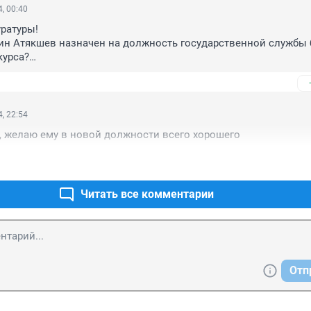
, 00:40
атуры!

н Атякшев назначен на должность государственной службы б
урса?

н Атякшев назначен на должность главной группы должносте
ваний к наличию стажа на государственной гражданской служ
ении Атякшева заместителем должен быть опротестован и от
аконы в Новосибирской области одинаковые для всех.
, 22:54
, желаю ему в новой должности всего хорошего
Читать все комментарии
Отп