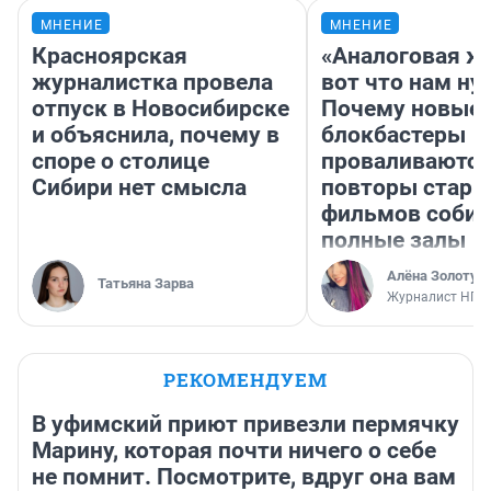
МНЕНИЕ
МНЕНИЕ
Красноярская
«Аналоговая ж
журналистка провела
вот что нам ну
отпуск в Новосибирске
Почему новые
и объяснила, почему в
блокбастеры
споре о столице
проваливаются,
Сибири нет смысла
повторы стары
фильмов соби
полные залы
Алёна Золотух
Татьяна Зарва
Журналист НГС
РЕКОМЕНДУЕМ
В уфимский приют привезли пермячку
Марину, которая почти ничего о себе
не помнит. Посмотрите, вдруг она вам