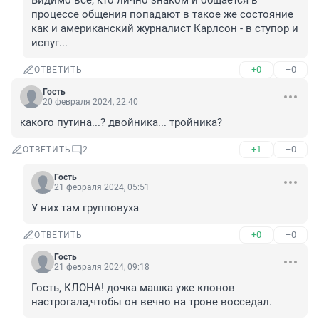
Видимо все, кто лично знаком и общается в 
процессе общения попадают в такое же состояние 
как и американский журналист Карлсон - в ступор и 
испуг...
+0
–0
ОТВЕТИТЬ
Гость
20 февраля 2024, 22:40
какого путина...? двойника... тройника?
+1
–0
ОТВЕТИТЬ
2
Гость
21 февраля 2024, 05:51
У них там групповуха
+0
–0
ОТВЕТИТЬ
Гость
21 февраля 2024, 09:18
Гость, КЛОНА! дочка машка уже клонов 
настрогала,чтобы он вечно на троне восседал.