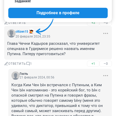
задания!
Скажет, что Украина - это самое важное в жизни 
россиян и все должны как один помереть там как 
Подробнее в профиле
можно скорее пока Байден не ушел.
+3
–0
ОТВЕТИТЬ
citizen15
20 февраля 2024, 23:35
Глава Чечни Кадыров рассказал, что университет 
спецназа в Гудермесе решено назвать именем 
Путина. Питеру приготовиться?
+1
–0
ОТВЕТИТЬ
1
Гость
21 февраля 2024, 00:56
Когда Ким Чен Ын встречался с Путиным, а Ким 
Чен Ын напоминаю - это корейский бог, то Ын с 
опаской смотрел на Путина и говорил фразы, 
которые обычно говорят самому Ыну (меня это 
удивило, что диктатор, привыкший к тому что он 
самый самый, может заискивать перед другим). 