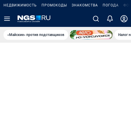
НЕДВИЖИМОСТЬ
ПРОМОКОДЫ
ЗНАКОМСТВА
ПОГОДА
ФО
«Майские» против подставщиков
Налог 