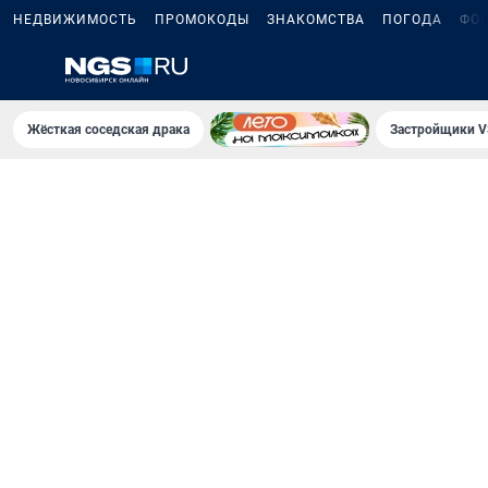
НЕДВИЖИМОСТЬ
ПРОМОКОДЫ
ЗНАКОМСТВА
ПОГОДА
ФО
Жёсткая соседская драка
Застройщики V