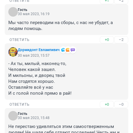
+1
–2
ОТВЕТИТЬ
Гость
30 мая 2023, 16:19
Мы часто переводим на сборы, с нас не убудет, а 
людям помощь.
+0
–2
ОТВЕТИТЬ
Дормидонт Евлампивич
30 мая 2023, 15:57
- Ах ты, милый, наконец-то, 

Человек какой зашел.

И мильоны, и дворец твой

Нам сгодятся хорошо.

Оставляйте всё у нас

И с голой попой прямо в рай!
+0
–0
ОТВЕТИТЬ
Гость
30 мая 2023, 15:48
Не перестаю удивляться этим самоотверженным 
людям! Не щадя себя отдают последнее! Честь им и 