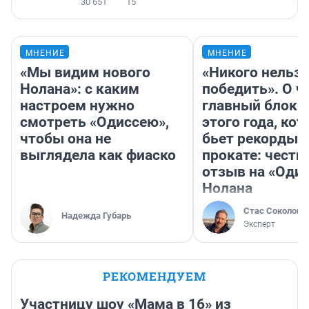
30 651
15
МНЕНИЕ
МНЕНИЕ
«Мы видим нового
«Никого нельз
Нолана»: с каким
победить». О ч
настроем нужно
главный блокб
смотреть «Одиссею»,
этого года, ко
чтобы она не
бьет рекорды 
выглядела как фиаско
прокате: честн
отзыв на «Оди
Нолана
Стас Соколов
Надежда Губарь
Эксперт
РЕКОМЕНДУЕМ
Участницу шоу «Мама в 16» из