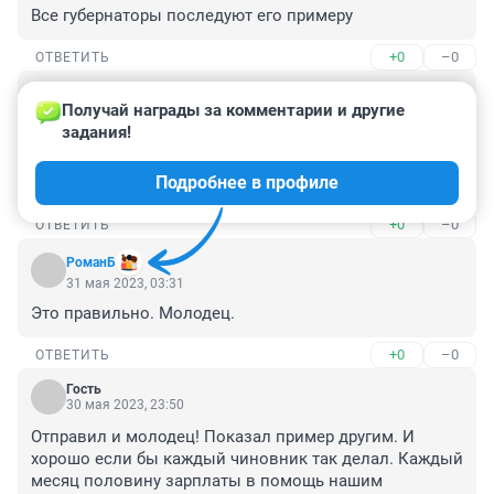
Все губернаторы последуют его примеру
+0
–0
ОТВЕТИТЬ
Гость
31 мая 2023, 07:35
Получай награды за комментарии и другие 
задания!
На широкую ногу живет губернатор, он как и 
президент наверное не знает какая у него зарплата.... 
Подробнее в профиле
ворье...
+0
–0
ОТВЕТИТЬ
РоманБ
31 мая 2023, 03:31
Это правильно. Молодец.
+0
–0
ОТВЕТИТЬ
Гость
30 мая 2023, 23:50
Отправил и молодец! Показал пример другим. И 
хорошо если бы каждый чиновник так делал. Каждый 
месяц половину зарплаты в помощь нашим 