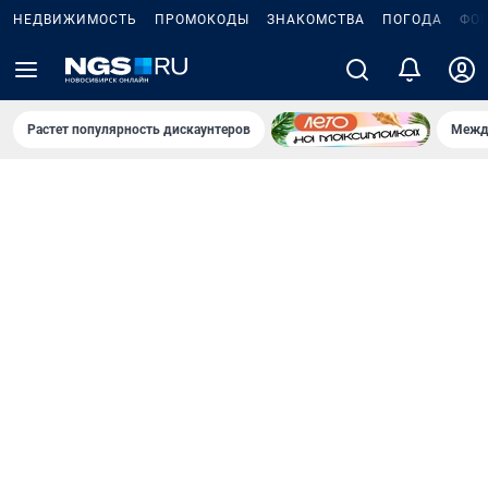
НЕДВИЖИМОСТЬ
ПРОМОКОДЫ
ЗНАКОМСТВА
ПОГОДА
ФО
Растет популярность дискаунтеров
Межд