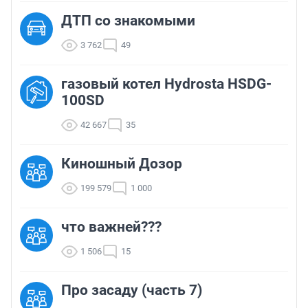
ДТП со знакомыми
3 762
49
газовый котел Hydrosta HSDG-
100SD
42 667
35
Киношный Дозор
199 579
1 000
что важней???
1 506
15
Про засаду (часть 7)