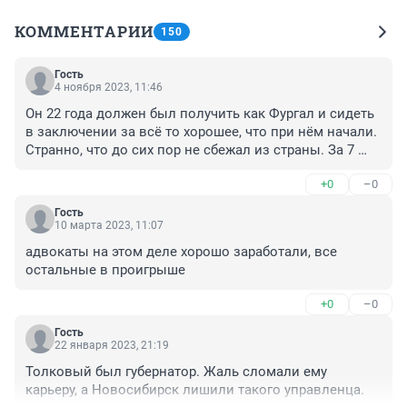
КОММЕНТАРИИ
150
Гость
4 ноября 2023, 11:46
Он 22 года должен был получить как Фургал и сидеть 
в заключении за всë то хорошее, что при нëм начали. 
Странно, что до сих пор не сбежал из страны. За 7 
миллионов "государство" в лице адвокатов бандита 
+0
–0
отмазало? Криминальных экс-губернаторов 
"государство" отстаивает?
Гость
10 марта 2023, 11:07
адвокаты на этом деле хорошо заработали, все 
остальные в проигрыше
+0
–0
Гость
22 января 2023, 21:19
Толковый был губернатор. Жаль сломали ему 
карьеру, а Новосибирск лишили такого управленца.