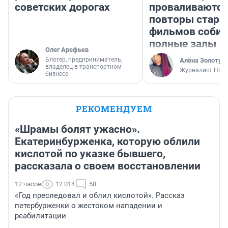
советских дорогах
проваливаются,
повторы стары
фильмов соби
полные залы
Олег Арефьев
Блогер, предприниматель,
Алёна Золотух
владелец в транспортном
Журналист НГС
бизнесе
РЕКОМЕНДУЕМ
«Шрамы болят ужасно».
Екатеринбурженка, которую облили
кислотой по указке бывшего,
рассказала о своем восстановлении
12 часов
12 014
58
«Год преследовал и облил кислотой». Рассказ
петербурженки о жестоком нападении и
реабилитации