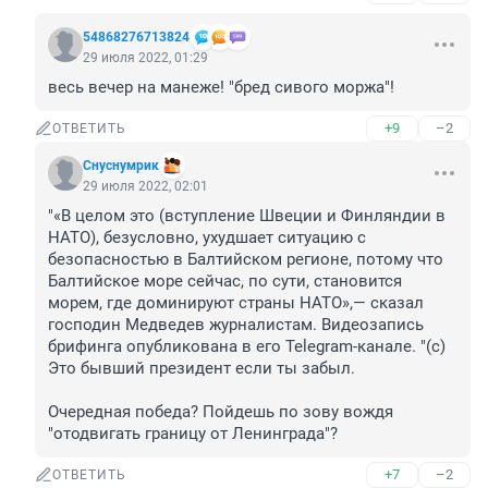
54868276713824
29 июля 2022, 01:29
весь вечер на манеже! "бред сивого моржа"!
+9
–2
ОТВЕТИТЬ
Снуснумрик
29 июля 2022, 02:01
"«В целом это (вступление Швеции и Финляндии в 
НАТО), безусловно, ухудшает ситуацию с 
безопасностью в Балтийском регионе, потому что 
Балтийское море сейчас, по сути, становится 
морем, где доминируют страны НАТО»,— сказал 
господин Медведев журналистам. Видеозапись 
брифинга опубликована в его Telegram-канале. "(с) 
Это бывший президент если ты забыл.

Очередная победа? Пойдешь по зову вождя 
"отодвигать границу от Ленинграда"?
+7
–2
ОТВЕТИТЬ