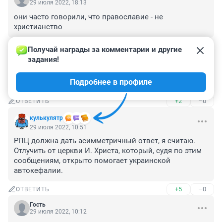
29 июля 2022, 18:13
они часто говорили, что православие - не 
христианство
+0
–0
ОТВЕТИТЬ
Получай награды за комментарии и другие 
задания!
Гость
29 июля 2022, 11:44
Подробнее в профиле
я так понимаю, что новостей с полей боев нет...
+2
–0
ОТВЕТИТЬ
кулькулятр
29 июля 2022, 10:51
РПЦ должна дать асимметричный ответ, я считаю. 
Отлучить от церкви И. Христа, который, судя по этим 
сообщениям, открыто помогает украинской 
автокефалии.
+5
–0
ОТВЕТИТЬ
Гость
29 июля 2022, 10:12