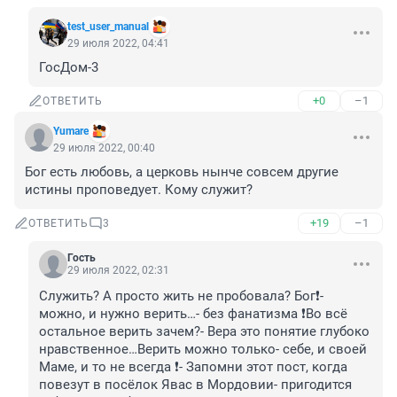
test_user_manual
29 июля 2022, 04:41
ГосДом-3
+0
–1
ОТВЕТИТЬ
Yumare
29 июля 2022, 00:40
Бог есть любовь, а церковь нынче совсем другие 
истины проповедует. Кому служит?
+19
–1
ОТВЕТИТЬ
3
Гость
29 июля 2022, 02:31
Служить? А просто жить не пробовала? Бог❗️- 
можно, и нужно верить…- без фанатизма ❗️Во всё 
остальное верить зачем?- Вера это понятие глубоко 
нравственное…Верить можно только- себе, и своей 
Маме, и то не всегда ❗️- Запомни этот пост, когда 
повезут в посёлок Явас в Мордовии- пригодится 