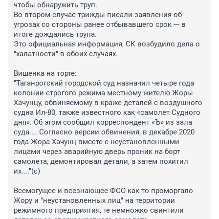
чтобы обнаружить труп.

Во втором случае трижды писали заявления об 
угрозах со стороны ранее отбывавшего срок --- в 
итоге дождались трупа.

Это официальная информация, СК возбудило дела о 
"халатности" в обоих случаях.

Вишенка на торте:

"Таганрогский городской суд назначил четыре года 
колонии строгого режима местному жителю Жоры 
Хачунцу, обвиняемому в краже деталей с воздушного 
судна Ил-80, также известного как «самолет Судного 
дня». Об этом сообщил корреспондент «Ъ» из зала 
суда.... Согласно версии обвинения, в декабре 2020 
года Жора Хачунц вместе с неустановленными 
лицами через аварийную дверь проник на борт 
самолета, демонтировал детали, а затем похитил 
их...."(с)

Всемогущее и всезнающее ФСО как-то проморгало 
Жору и "неустановленных лиц" на территории 
режимного предприятия, те немножко свинтили 