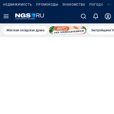
НЕДВИЖИМОСТЬ
ПРОМОКОДЫ
ЗНАКОМСТВА
ПОГОДА
ФО
Жёсткая соседская драка
Застройщики V