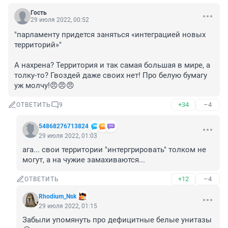
Гость
29 июля 2022, 00:52
"парламенту придется заняться «интеграцией новых 
территорий»"

А нахрена? Территория и так самая большая в мире, а 
толку-то? Гвоздей даже своих нет! Про белую бумагу 
уж молчу!😠😠😠
+34
–4
ОТВЕТИТЬ
9
54868276713824
29 июля 2022, 01:03
ага... свои территории "интергрировать" толком не 
могут, а на чужие замахиваются...
+12
–4
ОТВЕТИТЬ
Rhodium_Nsk
29 июля 2022, 01:15
Забыли упомянуть про дефицитные белые унитазы 