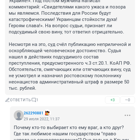
Украине!». Под постом мужчина написал 
комментарий: «Свидетелями какого ужаса и позора 
мы являемся. Последствия для России будут 
катастрофическими! Украинцам стойкости духа! 
Героям слава!». На вопрос судьи, признает ли 
подсудимый свою вину, тот ответил отрицательно.

Несмотря на это, суд счёл публикацию неприличной и 
оскорбляющей человеческое достоинство. Судья 
нашел в действиях подсудимого состав 
преступления, предусмотренного ч.3 ст.20.1. КоАП РФ. 
Обстоятельств, смягчающих или отягчающих вину, суд 
не усмотрел и назначил ростовскому поклоннику 
неонацистов административный штраф в размере 50 
тыс. рублей.
+3
–0
ОТВЕТИТЬ
1
262290881
29 июля 2022, 11:37
Почему кто-то выбирает кто ему враг, а кто друг? 
Где так любимое нашим государством "право 