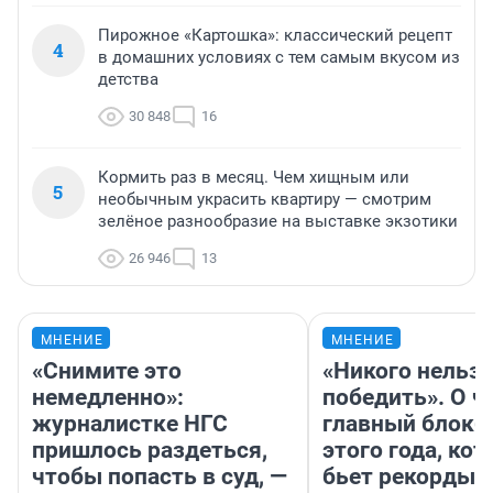
Пирожное «Картошка»: классический рецепт
4
в домашних условиях с тем самым вкусом из
детства
30 848
16
Кормить раз в месяц. Чем хищным или
5
необычным украсить квартиру — смотрим
зелёное разнообразие на выставке экзотики
26 946
13
МНЕНИЕ
МНЕНИЕ
«Снимите это
«Никого нельз
немедленно»:
победить». О ч
журналистке НГС
главный блокб
пришлось раздеться,
этого года, ко
чтобы попасть в суд, —
бьет рекорды 