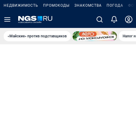
НЕДВИЖИМОСТЬ
ПРОМОКОДЫ
ЗНАКОМСТВА
ПОГОДА
ФО
«Майские» против подставщиков
Налог 