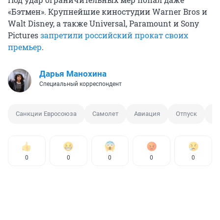
«Бэтмен». Крупнейшие киностудии Warner Bros и
Walt Disney, а также Universal, Paramount и Sony
Pictures
запретили российский прокат своих
премьер
.
Дарья Манохина
Специальный корреспондент
Санкции Евросоюза
Самолет
Авиация
Отпуск
Ук
0
0
0
0
0