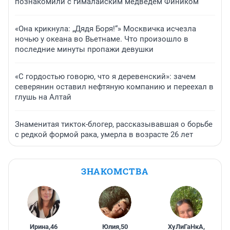
познакомили с гималайским медведем Фиником
«Она крикнула: „Дядя Боря!“» Москвичка исчезла
ночью у океана во Вьетнаме. Что произошло в
последние минуты пропажи девушки
«С гордостью говорю, что я деревенский»: зачем
северянин оставил нефтяную компанию и переехал в
глушь на Алтай
Знаменитая тикток-блогер, рассказывавшая о борьбе
с редкой формой рака, умерла в возрасте 26 лет
ЗНАКОМСТВА
Ирина
,
46
Юлия
,
50
ХуЛиГаНкА
,