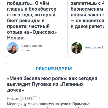
победить». О чём
заплатишь с 40
главный блокбастер
бизнесменам г
этого года, который
новый закон о 
бьет рекорды в
— он коснется 
прокате: честный
и даже репети
отзыв на «Одиссею»
Нолана
Стас Соколов
Анастасия Зав
Эксперт
РЕКОМЕНДУЕМ
«Меня бесила моя роль»: как сегодня
выглядит Пуговка из «Папиных
дочек»
9 часов
3 988
1
Медведицу Майю, жившую на цепи в Приморье,