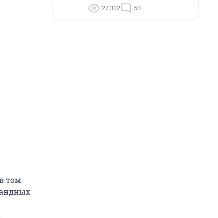
27 332
50
в том
мандных
и