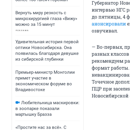
Губернатор Нов
интервью НГС р
Вернуть миру резкость с
до пятницы, 4 ф
микрохирургией глаза «Вижу»
анонсировали
е
можно за 15 минут
озвучивал.
Удивительная история первой
— Во-первых, п
оптики Новосибирска. Она
появилась благодаря девушке
разных классов 
из сибирской глубинки
рекомендуем ра
формат работы.
Премьер‑министр Монголии
невакцинирован
примет участие в
Точечное допол
экономическом форуме во
ПЦР при заселе
Владивостоке
Новосибирской 
Любительница маскировки:
в зоопарке показали
мартышку Бразза
«Простите нас за всё». С