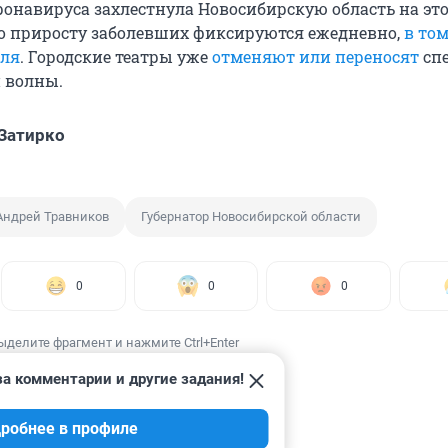
ронавируса захлестнула Новосибирскую область на это
 приросту заболевших фиксируются ежедневно,
в то
аля
. Городские театры уже
отменяют или переносят
сп
й волны.
Затирко
Андрей Травников
Губернатор Новосибирской области
0
0
0
ыделите фрагмент и нажмите Ctrl+Enter
а комментарии и другие задания!
робнее в профиле