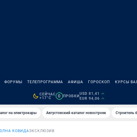
ФОРУМЫ
ТЕЛЕПРОГРАММА
АФИША
ГОРОСКОП
КУРСЫ ВА
USD 81,41
СЕЙЧАС
0
ПРОБКИ
+17°C
EUR 94,06
алог на электрокары
Августовский каталог новостроек
Строитель б
ВОЛНА КОВИДА
ЭКСКЛЮЗИВ