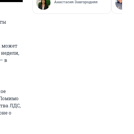
Анастасия Завгородняя
оты
, может
 недели,
— в
шое
 Помимо
тва ЛДС,
оне о