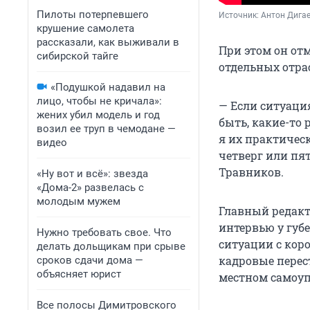
Пилоты потерпевшего
Источник: 
Антон Дига
крушение самолета
рассказали, как выживали в
При этом он от
сибирской тайге
отдельных отра
«Подушкой надавил на
лицо, чтобы не кричала»:
— Если ситуаци
жених убил модель и год
быть, какие-то
возил ее труп в чемодане —
я их практическ
видео
четверг или пя
Травников.
«Ну вот и всё»: звезда
«Дома-2» развелась с
молодым мужем
Главный редакт
интервью у губ
Нужно требовать свое. Что
ситуации с коро
делать дольщикам при срыве
кадровые перес
сроков сдачи дома —
объясняет юрист
местном самоуп
Все полосы Димитровского