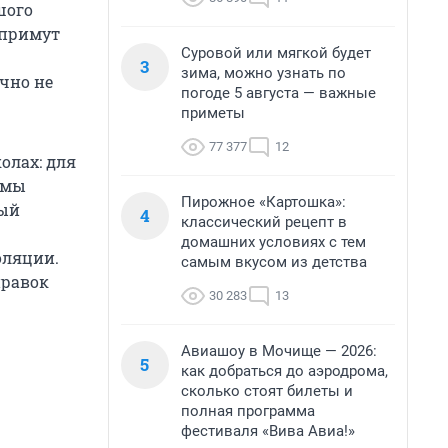
шого
 примут
Суровой или мягкой будет
3
зима, можно узнать по
чно не
погоде 5 августа — важные
приметы
77 377
12
олах: для
, мы
Пирожное «Картошка»:
ный
4
классический рецепт в
домашних условиях с тем
оляции.
самым вкусом из детства
правок
30 283
13
Авиашоу в Мочище — 2026:
5
как добраться до аэродрома,
сколько стоят билеты и
полная программа
фестиваля «Вива Авиа!»