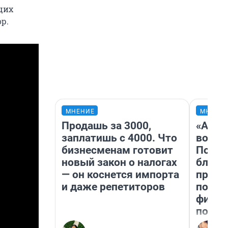
щих
р.
МНЕНИЕ
МНЕНИ
Продашь за 3000,
«Анал
заплатишь с 4000. Что
вот ч
бизнесменам готовит
Почем
новый закон о налогах
блокб
— он коснется импорта
прова
и даже репетиторов
повто
фильм
полны