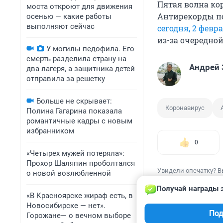
Пятая волна ко
моста откроют для движения
Антирекорды по
осенью — какие работы
выполняют сейчас
сегодня, 2 февр
из-за очередно
У могилы педофила. Его
смерть разделила страну на
Андрей 
два лагеря, а защитника детей
отправила за решетку
Больше не скрывает:
Коронавирус
Полина Гагарина показала
романтичные кадры с новым
избранником
0
«Четырех мужей потеряла»:
Прохор Шаляпин проболтался
Увидели опечатку? В
о новой возлюбленной
Получай награды з
«В Красноярске жираф есть, в
Новосибирске — нет».
Под
Горожане— о вечном выборе