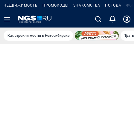
НЕДВИЖИМОСТЬ
ПРОМОКОДЫ
ЗНАКОМСТВА
ПОГОДА
ФО
Как строили мосты в Новосибирске
Траты