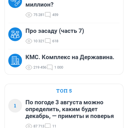
миллион?
75 281
459
Про засаду (часть 7)
10 321
618
КМС. Комплекс на Державина.
219 456
1 000
ТОП 5
По погоде 3 августа можно
1
определить, каким будет
декабрь, — приметы и поверья
87 713
11