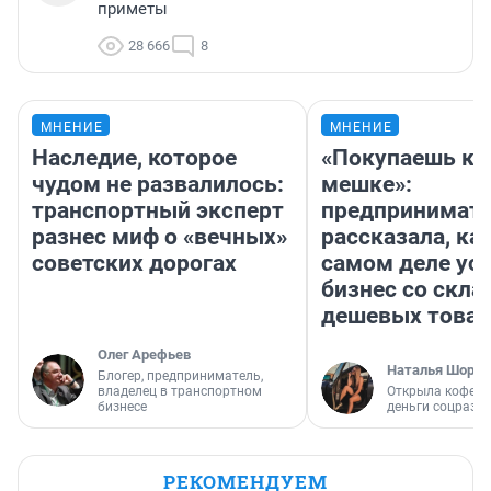
приметы
28 666
8
МНЕНИЕ
МНЕНИЕ
Наследие, которое
«Покупаешь ко
чудом не развалилось:
мешке»:
транспортный эксперт
предпринимат
разнес миф о «вечных»
рассказала, как
советских дорогах
самом деле ус
бизнес со скл
дешевых това
Олег Арефьев
Наталья Шорох
Блогер, предприниматель,
владелец в транспортном
Открыла кофейн
бизнесе
деньги соцразв
РЕКОМЕНДУЕМ