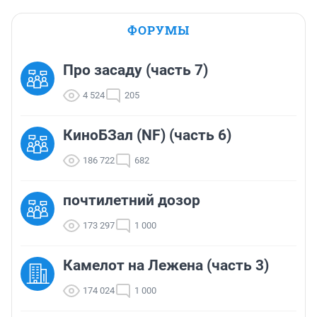
ФОРУМЫ
Про засаду (часть 7)
4 524
205
КиноБЗал (NF) (часть 6)
186 722
682
почтилетний дозор
173 297
1 000
Камелот на Лежена (часть 3)
174 024
1 000