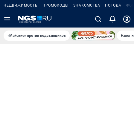
НЕДВИЖИМОСТЬ
ПРОМОКОДЫ
ЗНАКОМСТВА
ПОГОДА
ФО
«Майские» против подставщиков
Налог 