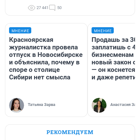
27 441
50
МНЕНИЕ
МНЕНИЕ
Красноярская
Продашь за 300
журналистка провела
заплатишь с 40
отпуск в Новосибирске
бизнесменам г
и объяснила, почему в
новый закон о 
споре о столице
— он коснется 
Сибири нет смысла
и даже репети
Татьяна Зарва
Анастасия Зав
РЕКОМЕНДУЕМ