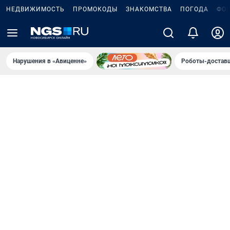
НЕДВИЖИМОСТЬ
ПРОМОКОДЫ
ЗНАКОМСТВА
ПОГОДА
ФО
Нарушения в «Авиценне»
Роботы-доставщ