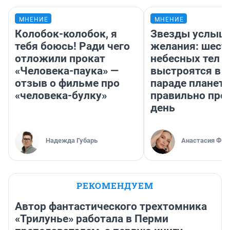
МНЕНИЕ
МНЕНИЕ
Колобок-колобок, я
Звезды услыш
тебя боюсь! Ради чего
желания: шест
отложили прокат
небесных тел
«Человека-паука» —
выстроятся в 
отзыв о фильме про
параде планет 
«человека-булку»
правильно про
день
Надежда Губарь
Анастасия Фил
РЕКОМЕНДУЕМ
Автор фантастического трехтомника
«Трилунье» работала в Перми