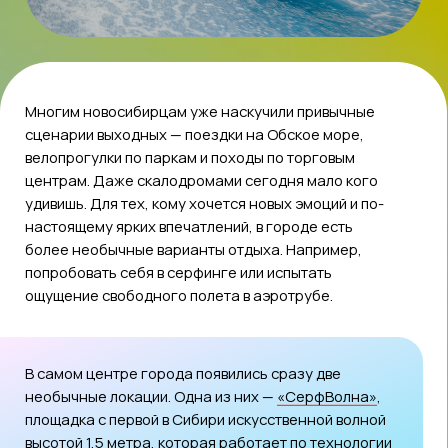
В самом центре города появились сразу две
необычные локации. Одна из них —
«СерфВолна»
,
площадка с первой в Сибири искусственной волной
высотой 1,5 метра, которая работает по технологии
river-wave*. Уникальный проект, аналоги которого
сегодня присутствуют только в Москве, позволяет
сибирякам круглый год кататься на настоящих
досках для серфинга.