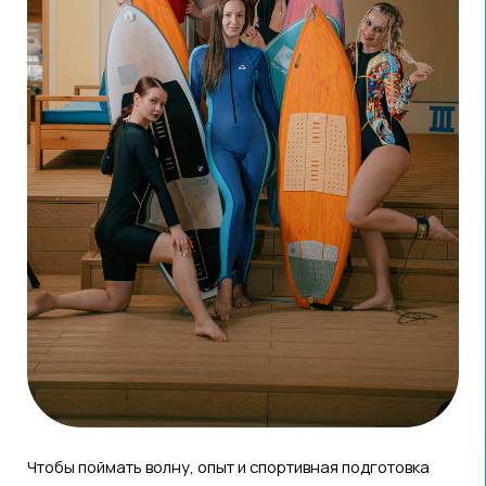
ваша стихия, есть возможность купить абонемент
и записаться на тренировки. В «СерфВолна»
развивают
комьюнити серферов
, проводят сборы
и соревнования.
По соседству в пространстве
Free Fly
работает
аэротруба — установка, имитирующая свободное
падение. Полет длится пять минут. Шагать в пустоту
и бороться со страхом не придется — всё
происходит в закрытой стеклянной трубе под
контролем инструктора. Во Free Fly летают
не только взрослые, но и маленькие дети.