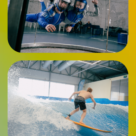
Многим новосибирцам уже наскучили привычные
сценарии выходных — поездки на Обское море,
велопрогулки по паркам и походы по торговым
центрам. Даже скалодромами сегодня мало кого
удивишь. Для тех, кому хочется новых эмоций и по-
настоящему ярких впечатлений, в городе есть
более необычные варианты отдыха. Например,
попробовать себя в серфинге или испытать
ощущение свободного полета в аэротрубе.