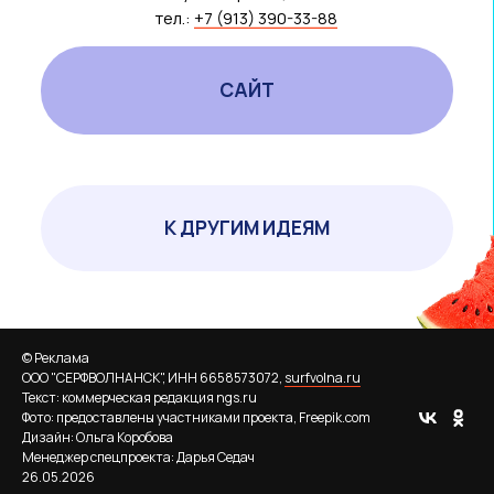
© Реклама
ООО "СЕРФВОЛНАНСК", ИНН 6658573072,
surfvolna.ru
Текст: коммерческая редакция ngs.ru
Фото: предоставлены участниками проекта, Freepik.com
Дизайн: Ольга Коробова
Менеджер спецпроекта: Дарья Седач
26.05.2026