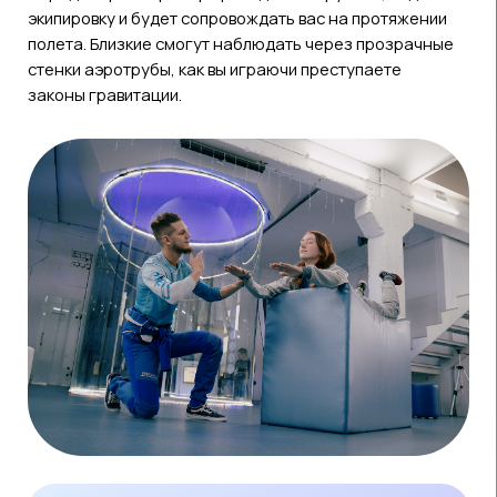
ВСЁ И СРАЗУ, ПЛОЩАДКИ
ПРЕДЛАГАЮТ ПРИОБРЕСТИ
СОВМЕСТНЫЙ СЕРТИФИКАТ
«ПОКОРИ ДВЕ СТИХИИ» — ЗА ОДИН
ДЕНЬ МОЖНО И ПОЙМАТЬ ВОЛНУ,
И НАУЧИТЬСЯ ЛЕТАТЬ. ПОЖАЛУЙ,
ЭТО ОДИН ИЗ САМЫХ НЕОБЫЧНЫХ
СПОСОБОВ
УСТРОИТЬ СЕБЕ МИНИ-
ОТПУСК
, НЕ ВЫЕЗЖАЯ
ИЗ НОВОСИБИРСКА.
«СерфВолна»
ул. Спартака, 5в
тел.: +7 (913) 739-90-09