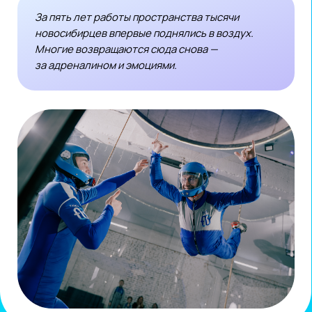
САЙТ
Free Fly
ул. Спартака, 5б
тел.:
+7 (913) 390-33-88
САЙТ
К ДРУГИМ ИДЕЯМ