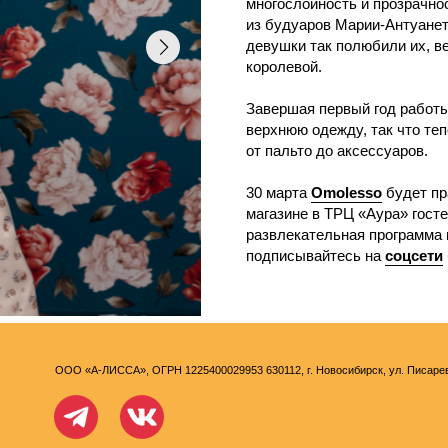
развлекательная программа и угощение. Чт
подписывайтесь на
соцсети
бренда (18+).
ООО «А-ЛИССА», ОГРН 1225400029953 630112, г. Новосибирск, ул. Писарева, 102, офис 905.
Перейти на сайт
Посмотреть друг