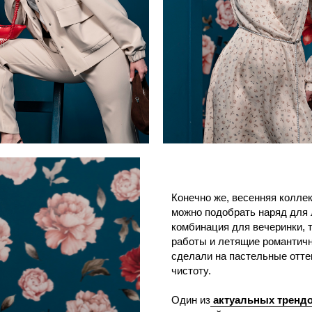
Конечно же, весенняя коллекция не обошла
можно подобрать наряд для любого случая:
комбинация для вечеринки, трикотажные мо
работы и летящие романтичные платья в цв
сделали на пастельные оттенки, подчеркив
чистоту.
Один из
актуальных трендов
– нью-барокк
многослойность и прозрачность – роскошны
из будуаров Марии-Антуанетты в обычную ж
девушки так полюбили их, ведь каждой хоч
королевой.
Завершая первый год работы, Omolesso до
верхнюю одежду, так что теперь здесь можн
от пальто до аксессуаров.
30 марта
Omolesso
будет праздновать свой
магазине в ТРЦ «Аура» гостей ждет встреча