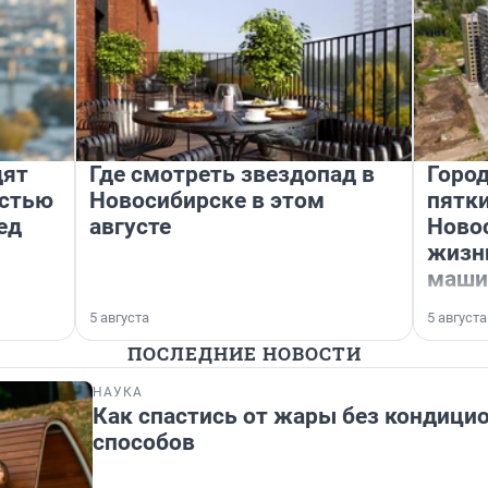
дят
Где смотреть звездопад в
Город
остью
Новосибирске в этом
пятки
ед
августе
Ново
жизни
маши
5 августа
5 августа
ПОСЛЕДНИЕ НОВОСТИ
НАУКА
Как спастись от жары без кондици
способов