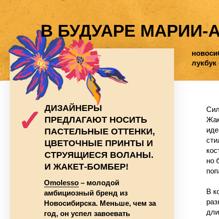
В БУДУАРЕ МАРИИ-АНТ
новосибирски
лукбук с моде
✓
ДИЗАЙНЕРЫ
Сильная ст
ПРЕДЛАГАЮТ НОСИТЬ
Жакеты, бр
идеально с
ПАСТЕЛЬНЫЕ ОТТЕНКИ,
стильный т
ЦВЕТОЧНЫЕ ПРИНТЫ И
костюм за 
СТРУЯЩИЕСЯ ВОЛАНЫ.
но бренду 
И ЖАКЕТ-БОМБЕР!
попадать в
Omolesso
– молодой
В коллекци
амбициозный бренд из
разнообра
Новосибирска. Меньше, чем за
длинные и 
год, он успел завоевать
кружевным
популярность аудитории по
декором. Э
всей России. Качественные
презентов
ткани и фурнитура, авторские