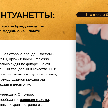
УАНЕТТЫ:
Новосибирск' 20
й бренд выпустил
лью на шпагате
орона бренда – костюмы.
юки и юбки Omolesso
идят по фигуре. Найти
рендовый и качественный
вменяемые деньги сложно,
удается каждый раз
 десяточку.
ях Omolesso
зные
женские жакеты
:
кропы, строгие и с
и воланами и необычным
той весной дизайнеры
али жакеты-бомберы