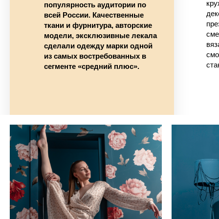
смелых фак
модели, эксклюзивные лекала
вязаного т
сделали одежду марки одной
смотрится 
из самых востребованных в
станет мас
сегменте «средний плюс».