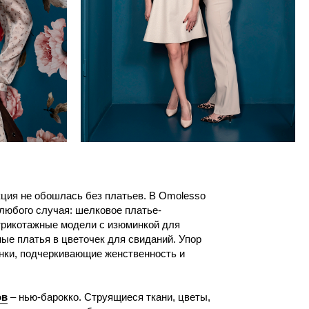
сь без платьев. В Omolesso
 шелковое платье-
дели с изюминкой для
еточек для свиданий. Упор
ающие женственность и
о. Струящиеся ткани, цветы,
е образы, которые шагнули
изнь. Неудивительно, что
ется почувствовать себя
бавили в ассортимент
о закрыть все потребности,
 первый день рождения. В
 со стилистами,