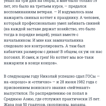
уехал на три дня на сборы, а мне было только 19
лет, это было на третьем курсе, — предался
воспоминаниям ветеран. — И вздумалось нам
нажарить свиных котлет к празднику. А человек,
который профессионально умел забивать свиней
(на каждой заставе держат хозяйство, это было
тогда в порядке вещей), уехал вместе с
начальником. И мне как замначальника
следовало все контролировать. А там был
кабанчик размером с диван! В общем, ох уж он нас
погонял. И смех, и грех! Но котлет мы все-таки
нажарили в конце концов».
В следующем году Николай успешно сдал ГОСы —
на «хорошо» и «отлично» — и 28 июня 1982 года с
присвоением воинского звания «лейтенант»
выпустился. По распределению он попал в
Среднюю Азию, где отслужил практически 15 лет.
Жара под 50 градусов, скорпионы, вараны,