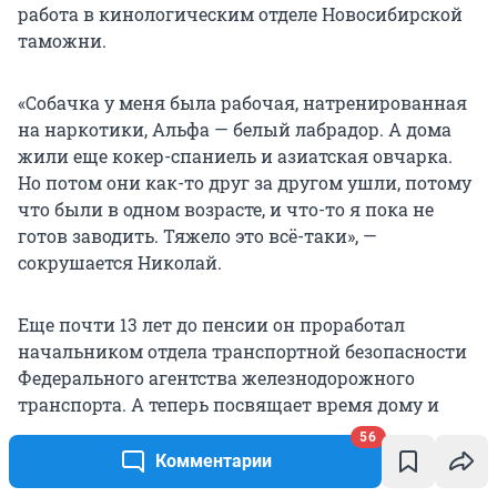
работа в кинологическим отделе Новосибирской
таможни.
«Собачка у меня была рабочая, натренированная
на наркотики, Альфа — белый лабрадор. А дома
жили еще кокер-спаниель и азиатская овчарка.
Но потом они как-то друг за другом ушли, потому
что были в одном возрасте, и что-то я пока не
готов заводить. Тяжело это всё-таки», —
сокрушается Николай.
Еще почти 13 лет до пенсии он проработал
начальником отдела транспортной безопасности
Федерального агентства железнодорожного
транспорта. А теперь посвящает время дому и
саду: выхоженная им яблонька дает крупные и
56
сладкие яблоки. Но все равно не такие, как на
Комментарии
острове Измаил.