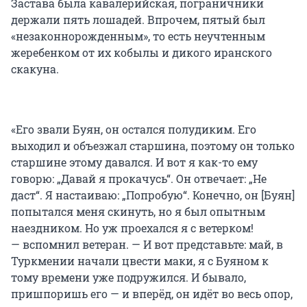
Застава была кавалерийская, пограничники
держали пять лошадей. Впрочем, пятый был
«незаконнорожденным», то есть неучтенным
жеребенком от их кобылы и дикого иранского
скакуна.
«Его звали Буян, он остался полудиким. Его
выходил и объезжал старшина, поэтому он только
старшине этому давался. И вот я как-то ему
говорю: „Давай я прокачусь“. Он отвечает: „Не
даст“. Я настаиваю: „Попробую“. Конечно, он [Буян]
попытался меня скинуть, но я был опытным
наездником. Но уж проехался я с ветерком!
— вспомнил ветеран. — И вот представьте: май, в
Туркмении начали цвести маки, я с Буяном к
тому времени уже подружился. И бывало,
пришпоришь его — и вперёд, он идёт во весь опор,