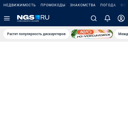
НЕДВИЖИМОСТЬ
ПРОМОКОДЫ
ЗНАКОМСТВА
ПОГОДА
ФО
Растет популярность дискаунтеров
Межд