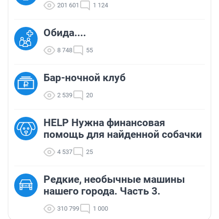
201 601
1 124
Обида....
8 748
55
Бар-ночной клуб
2 539
20
HELP Нужна финансовая
помощь для найденной собачки
4 537
25
Редкие, необычные машины
нашего города. Часть 3.
310 799
1 000