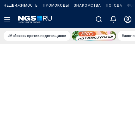
НЕДВИЖИМОСТЬ
ПРОМОКОДЫ
ЗНАКОМСТВА
ПОГОДА
ФО
«Майские» против подставщиков
Налог 