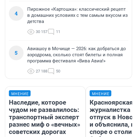
Пирожное «Картошка»: классический рецепт
4
в домашних условиях с тем самым вкусом из
детства
30 157
11
Авиашоу в Мочище — 2026: как добраться до
5
аэродрома, сколько стоят билеты и полная
программа фестиваля «Вива Авиа!»
27 188
50
МНЕНИЕ
МНЕНИЕ
Наследие, которое
Красноярская
чудом не развалилось:
журналистка п
транспортный эксперт
отпуск в Ново
разнес миф о «вечных»
и объяснила, п
советских дорогах
споре о столиц