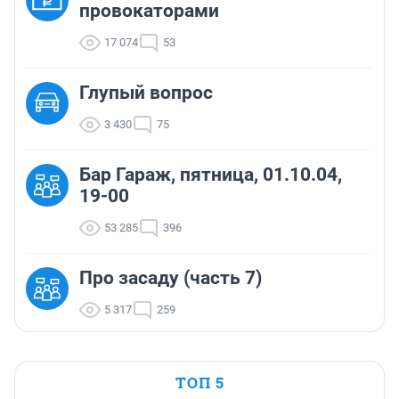
провокаторами
17 074
53
Глупый вопрос
3 430
75
Бар Гараж, пятница, 01.10.04,
19-00
53 285
396
Про засаду (часть 7)
5 317
259
ТОП 5