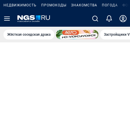
НЕДВИЖИМОСТЬ
ПРОМОКОДЫ
ЗНАКОМСТВА
ПОГОДА
ФО
Жёсткая соседская драка
Застройщики V