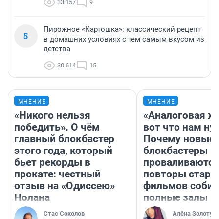
33 157
9
Пирожное «Картошка»: классический рецепт
5
в домашних условиях с тем самым вкусом из
детства
30 614
15
МНЕНИЕ
МНЕНИЕ
«Никого нельзя
«Аналоговая ж
победить». О чём
вот что нам ну
главный блокбастер
Почему новые
этого года, который
блокбастеры
бьет рекорды в
проваливаются,
прокате: честный
повторы стары
отзыв на «Одиссею»
фильмов соби
Нолана
полные залы
Стас Соколов
Алёна Золотух