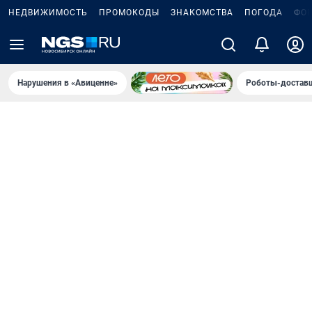
НЕДВИЖИМОСТЬ
ПРОМОКОДЫ
ЗНАКОМСТВА
ПОГОДА
ФО
Нарушения в «Авиценне»
Роботы-доставщ