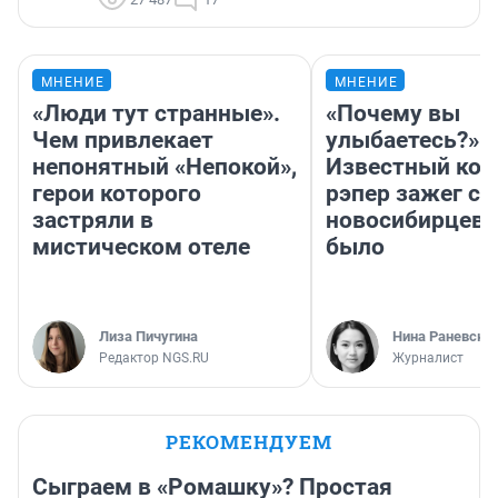
МНЕНИЕ
МНЕНИЕ
«Люди тут странные».
«Почему вы
Чем привлекает
улыбаетесь?»
непонятный «Непокой»,
Известный кор
герои которого
рэпер зажег с 
застряли в
новосибирцев: 
мистическом отеле
было
Лиза Пичугина
Нина Раневска
Редактор NGS.RU
Журналист
РЕКОМЕНДУЕМ
Сыграем в «Ромашку»? Простая