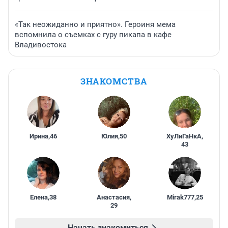
«Так неожиданно и приятно». Героиня мема
вспомнила о съемках с гуру пикапа в кафе
Владивостока
ЗНАКОМСТВА
Ирина
,
46
Юлия
,
50
ХуЛиГаНкА
,
43
Елена
,
38
Анастасия
,
Mirak777
,
25
29
Начать знакомиться