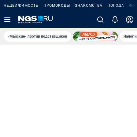
НЕДВИЖИМОСТЬ
ПРОМОКОДЫ
ЗНАКОМСТВА
ПОГОДА
ФО
«Майские» против подставщиков
Налог 