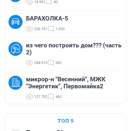
18 951
40
БАРАХОЛКА-5
226 761
1 000
из чего построить дом??? (часть
2)
284 915
682
микрор-н "Весенний", МЖК
"Энергетик", Первомайка2
137 702
462
ТОП 5