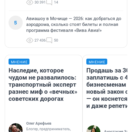
30 391
14
Авиашоу в Мочище — 2026: как добраться до
5
аэродрома, сколько стоят билеты и полная
программа фестиваля «Вива Авиа!»
27 436
50
МНЕНИЕ
МНЕНИЕ
Наследие, которое
Продашь за 300
чудом не развалилось:
заплатишь с 40
транспортный эксперт
бизнесменам г
разнес миф о «вечных»
новый закон о 
советских дорогах
— он коснется 
и даже репети
Олег Арефьев
Блогер, предприниматель,
Анастасия Зав