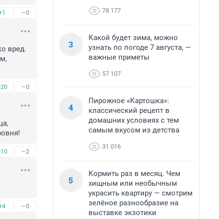
78 177
+1
–0
Какой будет зима, можно
3
узнать по погоде 7 августа, —
о вред. 
важные приметы
, 
57 107
+20
–0
Пирожное «Картошка»:
4
классический рецепт в
домашних условиях с тем
а, 
самым вкусом из детства
ровня!
31 016
+10
–2
Кормить раз в месяц. Чем
5
хищным или необычным
украсить квартиру — смотрим
зелёное разнообразие на
+4
–0
выставке экзотики