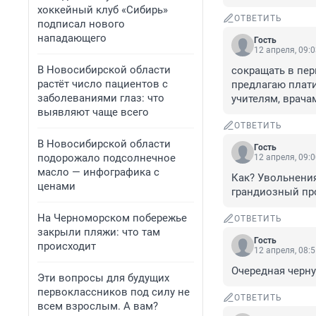
хоккейный клуб «Сибирь»
ОТВЕТИТЬ
подписал нового
нападающего
Гость
12 апреля, 09:
В Новосибирской области
сокращать в перв
растёт число пациентов с
предлагаю плати
заболеваниями глаз: что
учителям, врача
выявляют чаще всего
ОТВЕТИТЬ
В Новосибирской области
Гость
подорожало подсолнечное
12 апреля, 09:
масло — инфографика с
Как? Увольнения,
ценами
грандиозный про
На Черноморском побережье
ОТВЕТИТЬ
закрыли пляжи: что там
Гость
происходит
12 апреля, 08:
Очередная черну
Эти вопросы для будущих
первоклассников под силу не
ОТВЕТИТЬ
всем взрослым. А вам?