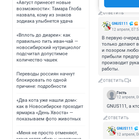
белоручек.
«Август принесет новые
возможности»: Тамара Глоба
ОТВЕТИТЬ
назвала, кому из знаков
зодиака улыбнется удача
GNUS111
12 апреля, 07:
«Вплоть до диареи»: как
В первую очеред
правильно пить иван-чай —
только делают ви
новосибирский нутрициолог
и позором любог
подсчитал допустимое
прибыли предпри
количество чашек
производит рука
работы.
Переводы россиян начнут
блокировать по одной
ОТВЕТИТЬ
4
причине: подробности
Гость
12 апреля, 0
«Два кота уже нашли дом»:
GNUS111, а кто
как в Новосибирске проходит
ярмарка «День Хвоста» —
ОТВЕТИТЬ
показываем фото животных
GNUS111
«Меня не просто отменяют,
12 апреля, 0