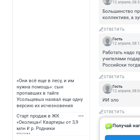
12 апреля, 08:
Большинство про
коллективе, а з
ОТВЕТИТЬ
Гость
12 апреля, 08:
Работать надо п
учителями подар
Российски тогда
ОТВЕТИТЬ
«Они всё еще в лесу, и им
нужна помощь»: сын
Гость
12 апреля, 08:
пропавших в тайге
Усольцевых назвал еще одну
ИИ зло
версию их исчезновения
ОТВЕТИТЬ
Старт продаж в ЖК
«Околица»! Квартиры от 3,9
Гость
Получай наг
12 апреля, 07:
млн ₽ р. Родники
Надо сокращать 