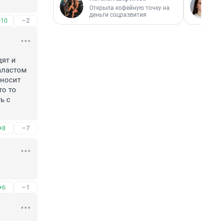
Открыла кофейную точку на
деньги соцразвития
+10
–2
ят и 
аластом 
носит 
о то 
 с 
+8
–7
+6
–1