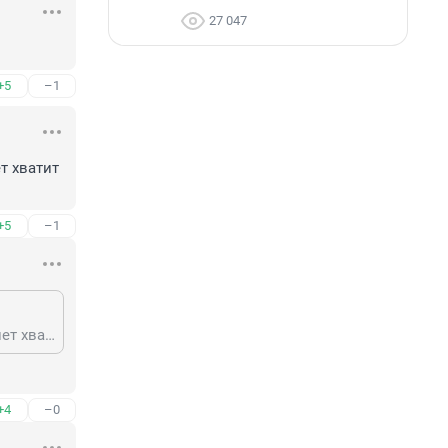
27 047
+5
–1
 хватит 
+5
–1
зачем? просто коррупционеров раскулачить, тогда всему народу на сотни лет хватит на безбедную жизнь.
+4
–0