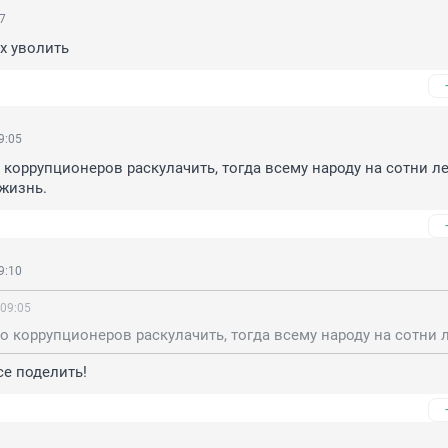
47
ех уволить
9:05
 коррупционеров раскулачить, тогда всему народу на сотни лет
жизнь.
9:10
 09:05
се поделить!