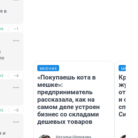
 в 
+6
–1
 
о 
МНЕНИЕ
МНЕНИ
+2
–4
«Покупаешь кота в
Красн
мешке»:
журна
предприниматель
отпус
рассказала, как на
и объ
самом деле устроен
споре
+2
–0
бизнес со складами
Сибир
дешевых товаров
 и 
Наталья Шорохова