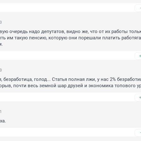
03
ую очередь надо депутатов, видно же, что от их работы тольк
ть им такую пенсию, которую они порешали платить работягам
м.
00
 безработица, голод... Статья полная лжи, у нас 2% безработиц
рыв, почти весь земной шар друзей и экономика топового у
51
ха.