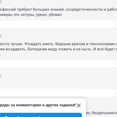
32
фессий требуют больших знаний, сосредоточенности и работе
уммеры это летуны, урвал, убежал
12
росто лучше. Угождать уметь. Бедным врачам и пенсионерам с
ки воздавать. Батюшкам мзду ложить а не ныть. И всё будет п
.
01
рады за комментарии и другие задания!
57
всех у кого есть кредиты, ипотеки, иногородних, бездельников