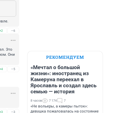
евле.
+2
–6
л. Это 
ом. Они 
РЕКОМЕНДУЕМ
«Мечтал о большой
+4
–5
жизни»: иностранец из
Камеруна переехал в
Ярославль и создал здесь
семью — история
8 часов
7 174
7
«Не вольеры, а камеры пыток»:
девушка пожаловалась на состояние
+3
–3