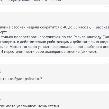
», — подчеркивает Ольга Попазова.
58
ичина рабочей недели сократится с 40 до 35 часов», — рассказ
рт"

только посоветовать прогуляться по его Расчленинграду (Са
оговорить с действительно работающими действительно людь
ыке. Может тогда он узнает продолжительность рабочего дня 
 И перестанет нести свое икспердное мнение (ахинею).
22
, то кто будет работать?
17
е часто увольняют. Ложь статья.