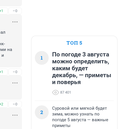
+1
–0
ал 
ТОП 5
нк-
ми на 
По погоде 3 августа
и 
1
можно определить,
каким будет
+1
–0
декабрь, — приметы
и поверья
87 401
+2
–0
Суровой или мягкой будет
2
зима, можно узнать по
погоде 5 августа — важные
приметы