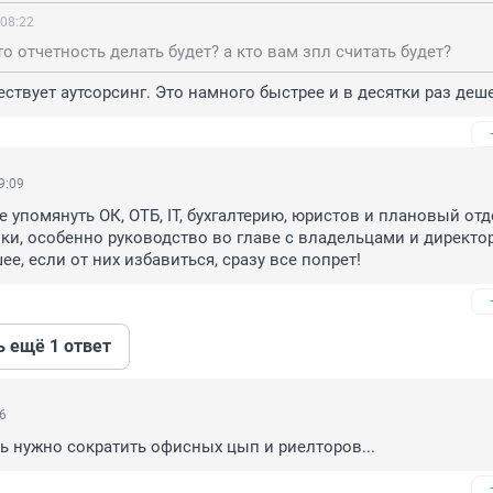
 08:22
то отчетность делать будет? а кто вам зпл считать будет?
ествует аутсорсинг. Это намного быстрее и в десятки раз деш
9:09
 упомянуть ОК, ОТБ, IT, бухгалтерию, юристов и плановый отде
ки, особенно руководство во главе с владельцами и директор
ее, если от них избавиться, сразу все попрет!
ь ещё 1 ответ
46
ь нужно сократить офисных цып и риелторов...