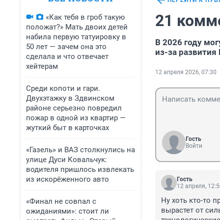
ПЕРЕЙТИ К ПУ
21 комм
«Как тебя в гроб такую
положат?» Мать двоих детей
набила первую татуировку в
В 2026 году мо
50 лет — зачем она это
из-за развития
сделала и что отвечает
хейтерам
12 апреля 2026, 07:30
Среди копоти и гари.
Двухэтажку в Здвинском
районе серьезно повредил
пожар в одной из квартир —
жуткий быт в карточках
Гость
Войти
«Газель» и ВАЗ столкнулись на
улице Дуси Ковальчук:
водителя пришлось извлекать
из искорёженного авто
Гость
12 апреля, 12:
Ну хоть кто-то п
«Финал не совпал с
вырастет от сил
ожиданиями»: стоит ли