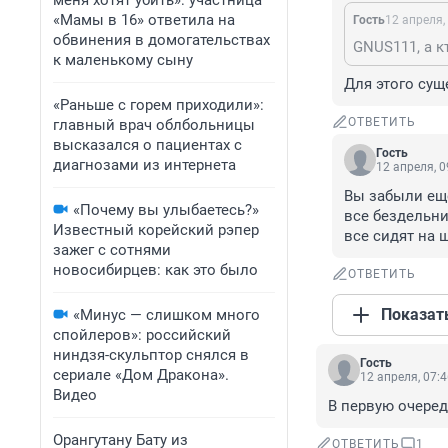
меня хотят убить»: участница
«Мамы в 16» ответила на
Гость
12 апреля,
обвинения в домогательствах
GNUS111, а к
к маленькому сыну
Для этого сущ
«Раньше с горем приходили»:
ОТВЕТИТЬ
главный врач облбольницы
высказался о пациентах с
Гость
диагнозами из интернета
12 апреля, 0
Вы забыли еще
«Почему вы улыбаетесь?»
все бездельни
Известный корейский рэпер
все сидят на ш
зажег с сотнями
новосибирцев: как это было
ОТВЕТИТЬ
Показат
«Минус — слишком много
спойлеров»: российский
ниндзя-скульптор снялся в
Гость
сериале «Дом Дракона».
12 апреля, 07:
Видео
В первую очеред
Орангутану Бату из
ОТВЕТИТЬ
1