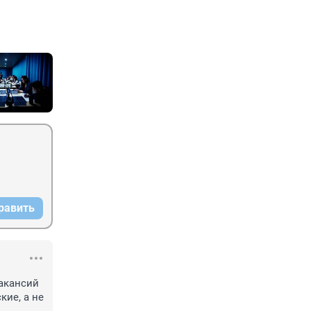
равить
акансий 
е, а не 