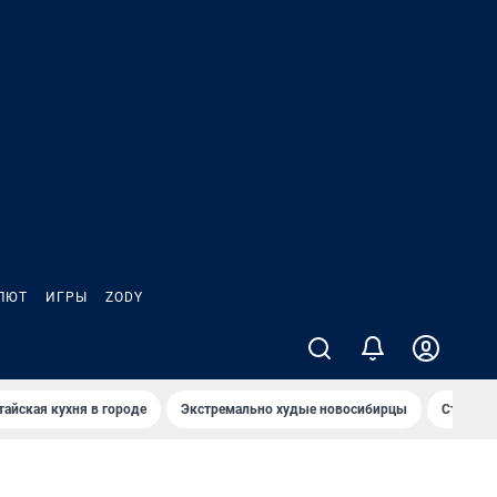
ЛЮТ
ИГРЫ
ZODY
тайская кухня в городе
Экстремально худые новосибирцы
Старт те