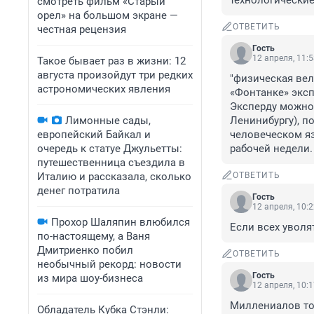
технологические
смотреть фильм «Старый
орел» на большом экране —
ОТВЕТИТЬ
честная рецензия
Гость
12 апреля, 11:
Такое бывает раз в жизни: 12
августа произойдут три редких
"физическая вел
астрономических явления
«Фонтанке» экспе
Эксперду можно 
Лимонные сады,
Ленинибургу), п
европейский Байкал и
человеческом яз
очередь к статуе Джульетты:
рабочей недели.
путешественница съездила в
Италию и рассказала, сколько
ОТВЕТИТЬ
денег потратила
Гость
12 апреля, 10:
Прохор Шаляпин влюбился
Если всех уволят
по-настоящему, а Ваня
Дмитриенко побил
ОТВЕТИТЬ
необычный рекорд: новости
Гость
из мира шоу-бизнеса
12 апреля, 10:
Миллениалов тож
Обладатель Кубка Стэнли: