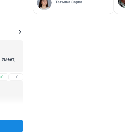
Татьяна Зарва
Умеет, 
+0
–0
+0
–0