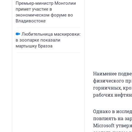
Премьер‑министр Монголии
примет участие в
экономическом форуме во
Владивостоке
Любительница маскировки:
в зоопарке показали
мартышку Бразза
Наименее подв
физического пр
горничных, кро
рабочих нефтян
Однако в иссле
повлиять на за
Microsoft утве