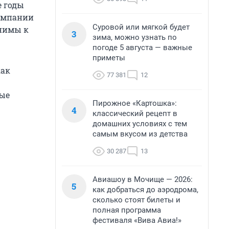
е годы
компании
Суровой или мягкой будет
нимы к
3
зима, можно узнать по
погоде 5 августа — важные
приметы
как
77 381
12
вые
Пирожное «Картошка»:
4
классический рецепт в
домашних условиях с тем
самым вкусом из детства
30 287
13
Авиашоу в Мочище — 2026:
5
как добраться до аэродрома,
сколько стоят билеты и
полная программа
фестиваля «Вива Авиа!»