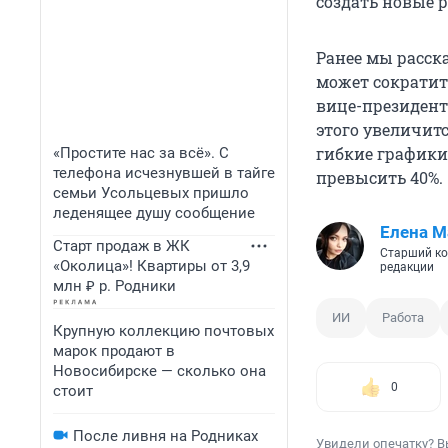
создать новые р
Ранее мы расск
может сократит
вице-президент
этого увеличит
гибкие графики
«Простите нас за всё». С
телефона исчезнувшей в тайге
превысить 40%.
семьи Усольцевых пришло
леденящее душу сообщение
Елена М
Старт продаж в ЖК
Старший ко
«Околица»! Квартиры от 3,9
редакции
млн ₽ р. Родники
ИИ
Работа
Крупную коллекцию почтовых
марок продают в
Новосибирске — сколько она
0
стоит
После ливня на Родниках
Увидели опечатку? В