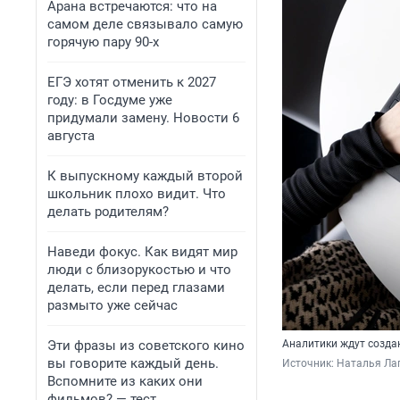
Арана встречаются: что на
самом деле связывало самую
горячую пару 90-х
ЕГЭ хотят отменить к 2027
году: в Госдуме уже
придумали замену. Новости 6
августа
К выпускному каждый второй
школьник плохо видит. Что
делать родителям?
Наведи фокус. Как видят мир
люди с близорукостью и что
делать, если перед глазами
размыто уже сейчас
Эти фразы из советского кино
Аналитики ждут созда
вы говорите каждый день.
Источник: 
Наталья Лап
Вспомните из каких они
фильмов? — тест