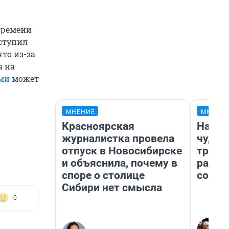
времени
ступил
то из-за
а на
ми
может
МНЕНИЕ
МНЕНИ
Красноярская
Насле
журналистка провела
чудом
отпуск в Новосибирске
транс
и объяснила, почему в
разне
споре о столице
совет
Сибири нет смысла
0