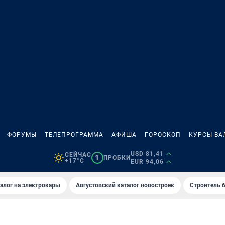
ФОРУМЫ
ТЕЛЕПРОГРАММА
АФИША
ГОРОСКОП
КУРСЫ ВА
USD 81,41
СЕЙЧАС
1
ПРОБКИ
+17°C
EUR 94,06
алог на электрокары
Августовский каталог новостроек
Строитель б