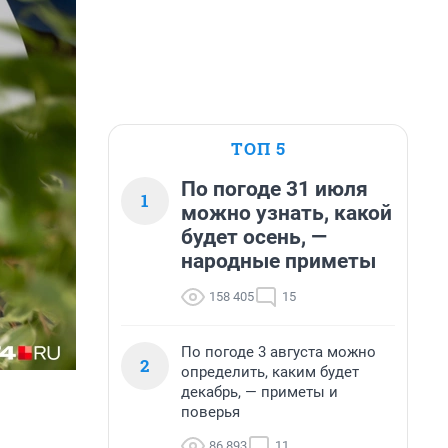
ТОП 5
По погоде 31 июля
1
можно узнать, какой
будет осень, —
народные приметы
158 405
15
По погоде 3 августа можно
2
определить, каким будет
декабрь, — приметы и
поверья
86 893
11