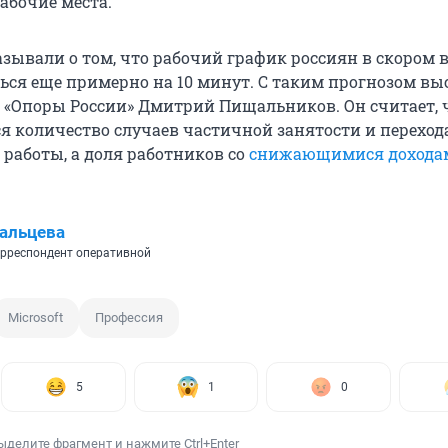
абочие места.
азывали о том, что рабочий график россиян в скором 
ься еще примерно на 10 минут. С таким прогнозом вы
 «Опоры России» Дмитрий Пищальников. Он считает, ч
ся количество случаев частичной занятости и переход
 работы, а доля работников со
снижающимися дохода
альцева
рреспондент оперативной
Microsoft
Профессия
5
1
0
ыделите фрагмент и нажмите Ctrl+Enter