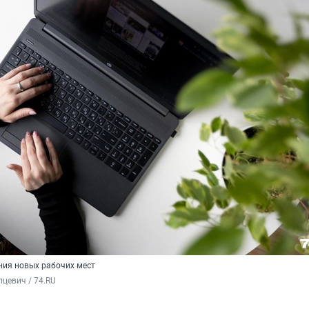
ния новых рабочих мест
цевич / 74.RU