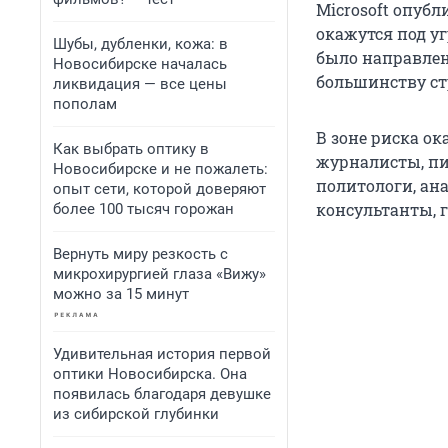
Microsoft опуб
окажутся под у
Шубы, дубленки, кожа: в
было направлен
Новосибирске началась
большинству ст
ликвидация — все цены
пополам
В зоне риска ок
Как выбрать оптику в
журналисты, пис
Новосибирске и не пожалеть:
политологи, ан
опыт сети, которой доверяют
консультанты, 
более 100 тысяч горожан
Вернуть миру резкость с
микрохирургией глаза «Вижу»
можно за 15 минут
Удивительная история первой
оптики Новосибирска. Она
появилась благодаря девушке
из сибирской глубинки