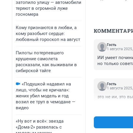
затопило улицу — автомобили
теряют в огромной луже
госномера
Кому признаются в любви, а
КОММЕНТАР
кому разобьют сердце:
любовный гороскоп на август
Гость
1 августа 2025,
Пилоты потерпевшего
ИИ умеет почини
крушение самолета
но только совет
рассказали, как выживали в
сибирской тайге
«Подушкой надавил на
Гость
1 августа 2025,
лицо, чтобы не кричала»:
жених убил модель и год
это не ии, это 
возил ее труп в чемодане —
видео
«Ну вот и всё»: звезда
«Дома-2» развелась с