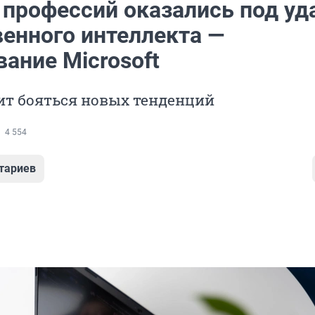
 профессий оказались под уд
венного интеллекта —
ание Microsoft
ит бояться новых тенденций
4 554
тариев