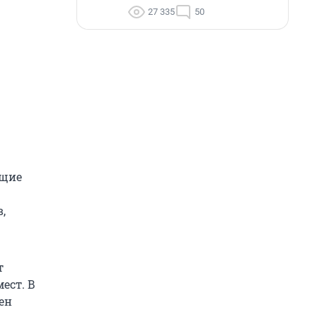
27 335
50
ющие
,
т
ест. В
ен