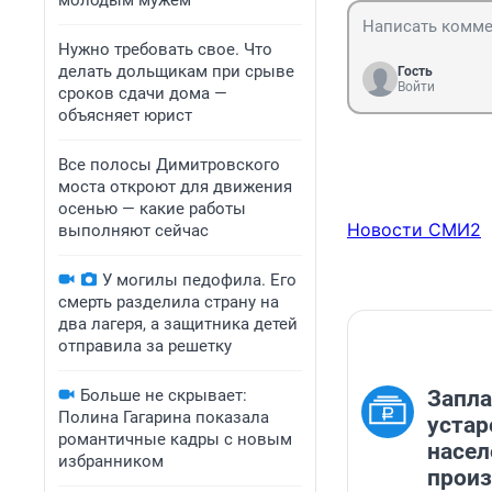
молодым мужем
Нужно требовать свое. Что
делать дольщикам при срыве
Гость
Войти
сроков сдачи дома —
объясняет юрист
Все полосы Димитровского
моста откроют для движения
осенью — какие работы
Новости СМИ2
выполняют сейчас
У могилы педофила. Его
смерть разделила страну на
два лагеря, а защитника детей
отправила за решетку
Больше не скрывает:
Запла
Полина Гагарина показала
устар
романтичные кадры с новым
насел
избранником
произ