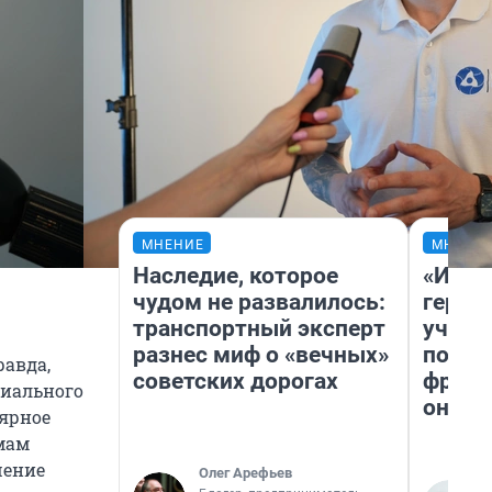
МНЕНИЕ
МНЕНИ
Наследие, которое
«Игру
чудом не развалилось:
герои
транспортный эксперт
учит 
разнес миф о «вечных»
попул
равда,
советских дорогах
франш
циального
она п
лярное
мам
шение
Олег Арефьев