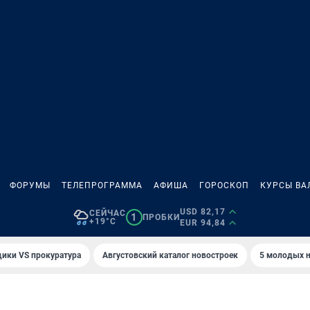
ФОРУМЫ
ТЕЛЕПРОГРАММА
АФИША
ГОРОСКОП
КУРСЫ ВА
USD 82,17
СЕЙЧАС
1
ПРОБКИ
+19°C
EUR 94,84
ики VS прокуратура
Августовский каталог новостроек
5 молодых н