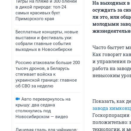
Тигры на пляже и 300 оленей
На выходных в 
в дикой природе: топ-24
осуждать за си
самых красивых бухт
ли это, или об
Приморского края
молодыми завод
жизнедеятельно
Бесплатные концерты, новые
выставки и фестиваль ухи:
собрали главные события
Часто бытует мн
выходных в Новосибирске
Как говорит ка
и управления п
Россию атаковали больше 200
работа на заво
тысяч дронов, а Беларусь
стягивает войска к
невысоким уров
украинской границе: главное
об СВО за неделю
Авто перевернулось на
Показать, как д
крышу: два седана
завода химконц
столкнулись под
Госкорпорации 
Новосибирском — видео
положительно: 
технологии, и 
Лицевая гладь для чайников: