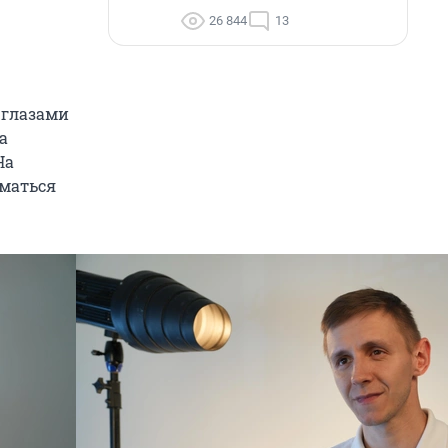
26 844
13
 глазами
а
На
иматься