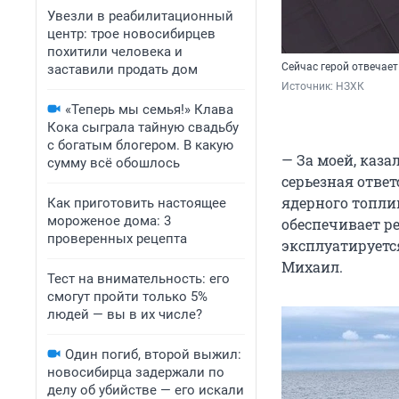
Увезли в реабилитационный
центр: трое новосибирцев
похитили человека и
Сейчас герой отвечает
заставили продать дом
Источник: 
НЗХК
«Теперь мы семья!» Клава
Кока сыграла тайную свадьбу
с богатым блогером. В какую
— За моей, каз
сумму всё обошлось
серьезная ответ
ядерного топли
Как приготовить настоящее
мороженое дома: 3
обеспечивает р
проверенных рецепта
эксплуатируетс
Михаил.
Тест на внимательность: его
смогут пройти только 5%
людей — вы в их числе?
Один погиб, второй выжил:
новосибирца задержали по
делу об убийстве — его искали