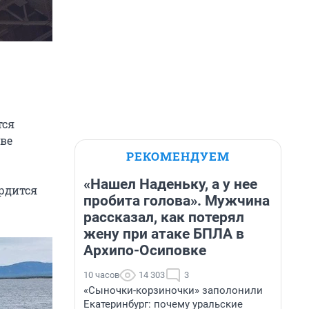
тся
тве
РЕКОМЕНДУЕМ
«Нашел Наденьку, а у нее
ордится
пробита голова». Мужчина
рассказал, как потерял
жену при атаке БПЛА в
Архипо-Осиповке
10 часов
14 303
3
«Сыночки-корзиночки» заполонили
Екатеринбург: почему уральские