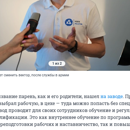
1 из 2
ет сменить вектор, после службы в армии
извание парень, как и его родители, нашел
на заводе
. П
выбрал рабочую, в цехе — туда можно попасть без спе
авод проводит для своих сотрудников обучение и регу
ификации. Это как внутреннее обучение по програм
ереподготовки рабочих и наставничество, так и повы