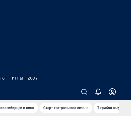
ЛЮТ
ИГРЫ
ZODY
овосибирцев в кино
Старт театрального сезона
7 грибов августа