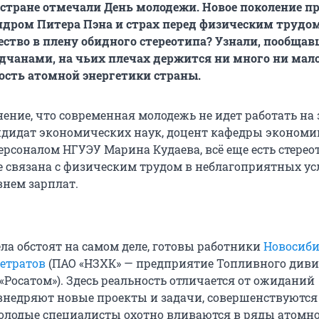
стране отмечали День молодежи. Новое поколение п
ндром Питера Пэна и страх перед физическим трудом
щество в плену обидного стереотипа? Узнали, пообщав
чанами, на чьих плечах держится ни много ни мал
сть атомной энергетики страны.
ение, что современная молодежь не идет работать на 
ндидат экономических наук, доцент кафедры экономи
ерсоналом НГУЭУ Марина Кудаева, всё еще есть стерео
де связана с физическим трудом в неблагоприятных ус
нем зарплат.
ела обстоят на самом деле, готовы работники
Новосиби
етратов
(ПАО «НЗХК» — предприятие Топливного див
«Росатом»). Здесь реальность отличается от ожиданий
внедряют новые проекты и задачи, совершенствуются
молодые специалисты охотно вливаются в ряды атомн