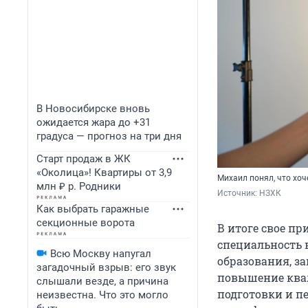
В Новосибирске вновь
ожидается жара до +31
градуса — прогноз на три дня
Старт продаж в ЖК
«Околица»! Квартиры от 3,9
Михаил понял, что хоч
млн ₽ р. Родники
Источник: 
НЗХК
Как выбрать гаражные
секционные ворота
В итоге свое пр
специальность 
Всю Москву напугал
образования, з
загадочный взрыв: его звук
повышение квал
слышали везде, а причина
подготовки и п
неизвестна. Что это могло