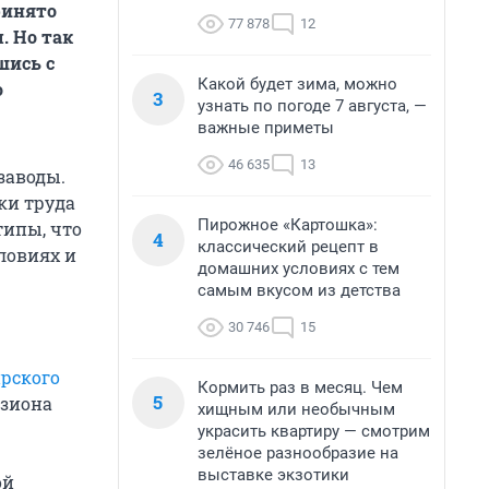
ринято
77 878
12
. Но так
шись с
Какой будет зима, можно
о
3
узнать по погоде 7 августа, —
важные приметы
46 635
13
заводы.
ки труда
Пирожное «Картошка»:
типы, что
4
классический рецепт в
ловиях и
домашних условиях с тем
самым вкусом из детства
30 746
15
рского
Кормить раз в месяц. Чем
5
изиона
хищным или необычным
украсить квартиру — смотрим
зелёное разнообразие на
выставке экзотики
ой