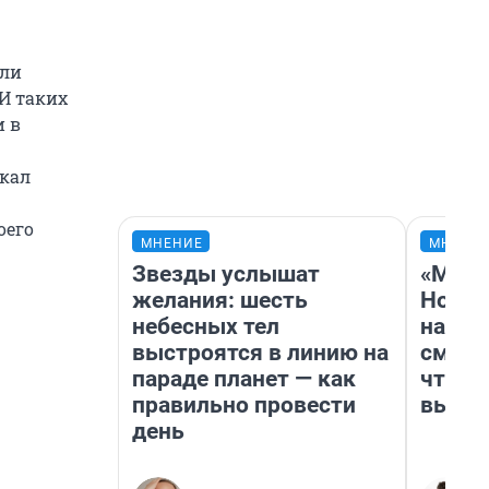
или
 И таких
и в
скал
оего
МНЕНИЕ
МНЕНИ
Звезды услышат
«Мы в
желания: шесть
Нолан
небесных тел
настр
выстроятся в линию на
смотр
параде планет — как
чтобы
правильно провести
выгля
день