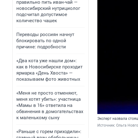
правильно пить иван-чай —
новосибирский нутрициолог
подсчитал допустимое
количество чашек
Переводы россиян начнут
блокировать по одной
причине: подробности
«Два кота уже нашли дом»:
как в Новосибирске проходит
ярмарка «День Хвоста» —
показываем фото животных
«Меня не просто отменяют,
меня хотят убить»: участница
«Мамы в 16» ответила на
обвинения в домогательствах
к маленькому сыну
Эксперт назвала стоя
Источник: 
Ольга Новго
«Раньше с горем приходили»:
главный врач облбольницы