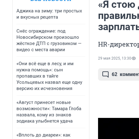
«Я стою 
Аджика на зиму: три простых
правиль
и вкусных рецепта
зарплат
Снёс ограждение: под
Новосибирском произошло
HR-директор
жёсткое ДТП с грузовиком —
видео с места аварии
29 мая 2025, 13:30
«Они всё еще в лесу, и им
нужна помощь»: сын
62
коммен
пропавших в тайге
Усольцевых назвал еще одну
версию их исчезновения
«Август принесет новые
возможности»: Тамара Глоба
назвала, кому из знаков
зодиака улыбнется удача
«Вплоть до диареи»: как