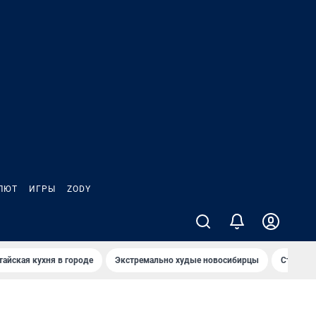
ЛЮТ
ИГРЫ
ZODY
тайская кухня в городе
Экстремально худые новосибирцы
Старт те