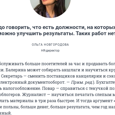
до говорить, что есть должности, на которы
ожно улучшить результаты. Таких работ не
ОЛЬГА НОВГОРОДОВА
HR-директор
бслуживать больше посетителей за час и продавать бо
ии. Балерина может собирать аншлаги и научиться кр
2. Секретарь — сменить поставщиков канцелярии и сэк
электронный документооборот. —
Прим. ред.
). Бухгалт
 налогообложение. Повар — справиться с текучкой по
облогеров. Журналист — научиться печатать слепым м
ать материалы в три раза быстрее. И тогда аргумент 
пользы, больше денег, больше результата, чем год на
чный.