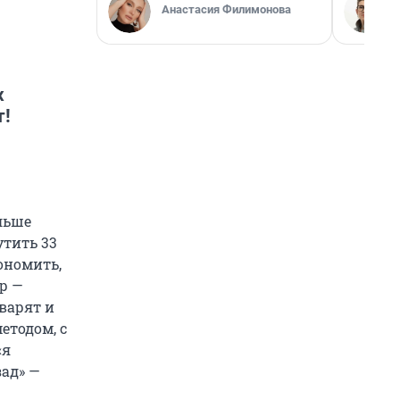
Анастасия Филимонова
х
т!
льше
утить 33
ономить,
ер —
варят и
етодом, с
«я
зад» —