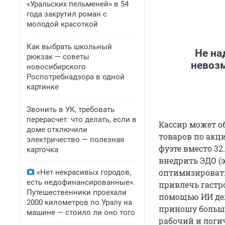
«Уральских пельменей» в 54
года закрутил роман с
молодой красоткой
Как выбрать школьный
Не на
рюкзак — советы
невозм
новосибирского
Роспотребнадзора в одной
картинке
Звонить в УК, требовать
перерасчет: что делать, если в
Кассир может о
доме отключили
товаров по акц
электричество — полезная
фуэте вместо 3
карточка
внедрить ЭДО (
оптимизировать
«Нет некрасивых городов,
есть недофинансированные».
привлечь гастр
Путешественники проехали
помощью ИИ дел
2000 километров по Уралу на
приношу больше 
машине — стоило ли оно того
рабочий и логи