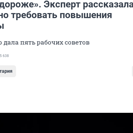
дороже». Эксперт рассказала
но требовать повышения
ы
 дала пять рабочих советов
5 638
тария