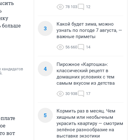
высить
78 103
12
ь
нку
Какой будет зима, можно
ь больше
3
узнать по погоде 7 августа, —
важные приметы
56 660
14
Пирожное «Картошка»:
4
х кандидатов
классический рецепт в
й.
домашних условиях с тем
самым вкусом из детства
30 938
17
Кормить раз в месяц. Чем
5
хищным или необычным
рплате
украсить квартиру — смотрим
ое
зелёное разнообразие на
то вот
выставке экзотики