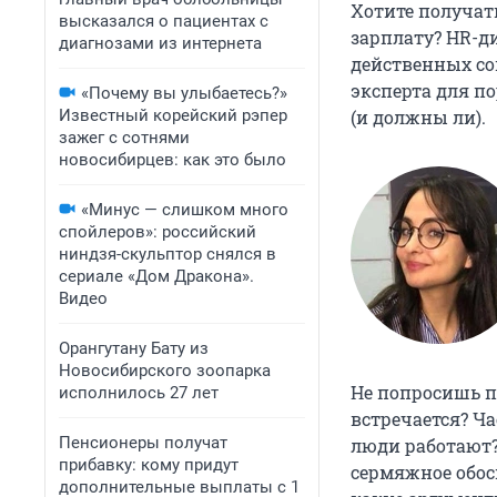
Хотите получать
высказался о пациентах с
зарплату? HR-д
диагнозами из интернета
действенных сов
эксперта для п
«Почему вы улыбаетесь?»
Известный корейский рэпер
(и должны ли).
зажег с сотнями
новосибирцев: как это было
«Минус — слишком много
спойлеров»: российский
ниндзя-скульптор снялся в
сериале «Дом Дракона».
Видео
Орангутану Бату из
Новосибирского зоопарка
Не попросишь п
исполнилось 27 лет
встречается? Ча
Пенсионеры получат
люди работают?
прибавку: кому придут
сермяжное обосн
дополнительные выплаты с 1