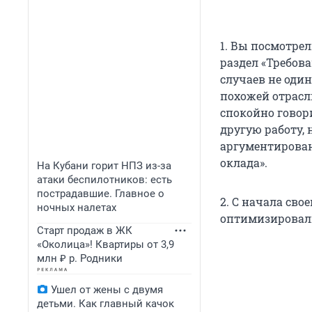
1. Вы посмотре
раздел «Требова
случаев не один
похожей отрасли
спокойно говори
другую работу, 
аргументирован
оклада».
На Кубани горит НПЗ из-за
атаки беспилотников: есть
пострадавшие. Главное о
2. С начала сво
ночных налетах
оптимизировали
Старт продаж в ЖК
«Околица»! Квартиры от 3,9
млн ₽ р. Родники
Ушел от жены с двумя
детьми. Как главный качок