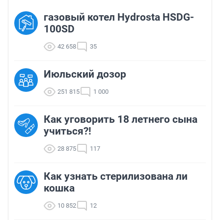
газовый котел Hydrosta HSDG-
100SD
42 658
35
Июльский дозор
251 815
1 000
Как уговорить 18 летнего сына
учиться?!
28 875
117
Как узнать стерилизована ли
кошка
10 852
12