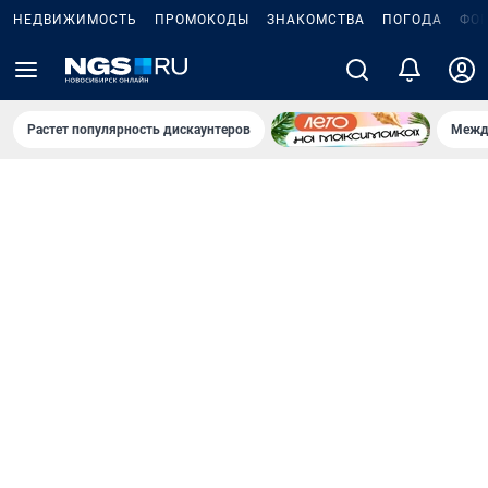
НЕДВИЖИМОСТЬ
ПРОМОКОДЫ
ЗНАКОМСТВА
ПОГОДА
ФО
Растет популярность дискаунтеров
Межд