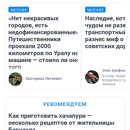
МНЕНИЕ
МНЕНИЕ
«Нет некрасивых
Наследие, кото
городов, есть
чудом не разва
недофинансированные».
транспортный 
Путешественники
разнес миф о 
проехали 2000
советских доро
километров по Уралу на
машине — стоило ли оно
того
Олег Арефьев
Блогер, предпри
Екатерина Литкевич
владелец в тра
бизнесе
РЕКОМЕНДУЕМ
Как приготовить хачапури —
несколько рецептов от жительницы
Барнаула