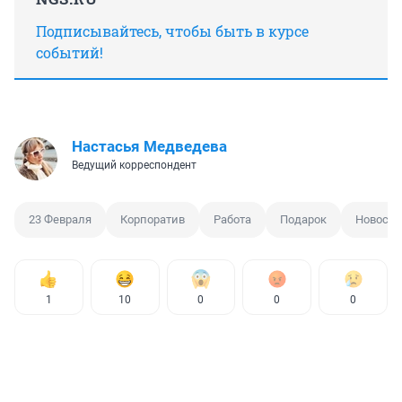
Подписывайтесь, чтобы быть в курсе
событий!
Настасья Медведева
Ведущий корреспондент
23 Февраля
Корпоратив
Работа
Подарок
Новосиб
1
10
0
0
0