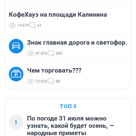
КофеХауз на площади Калинина
14 679
61
Знак главная дорога и светофор.
41 870
200
Чем торговать???
12 623
88
ТОП 5
По погоде 31 июля можно
1
узнать, какой будет осень, —
народные приметы