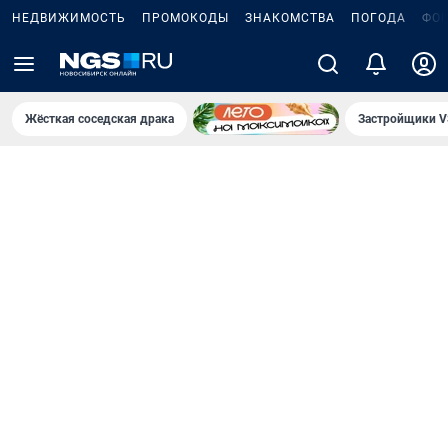
НЕДВИЖИМОСТЬ
ПРОМОКОДЫ
ЗНАКОМСТВА
ПОГОДА
ФО
Жёсткая соседская драка
Застройщики V