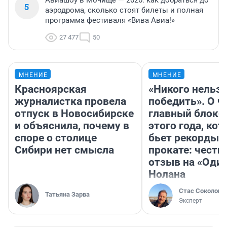
Авиашоу в Мочище — 2026: как добраться до
5
аэродрома, сколько стоят билеты и полная
программа фестиваля «Вива Авиа!»
27 477
50
МНЕНИЕ
МНЕНИЕ
Красноярская
«Никого нельз
журналистка провела
победить». О ч
отпуск в Новосибирске
главный блокб
и объяснила, почему в
этого года, ко
споре о столице
бьет рекорды 
Сибири нет смысла
прокате: честн
отзыв на «Оди
Нолана
Стас Соколов
Татьяна Зарва
Эксперт