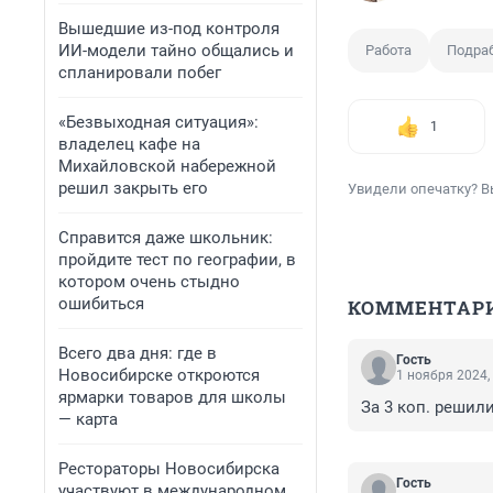
Вышедшие из-под контроля
ИИ-модели тайно общались и
Работа
Подра
спланировали побег
«Безвыходная ситуация»:
1
владелец кафе на
Михайловской набережной
решил закрыть его
Увидели опечатку? В
Справится даже школьник:
пройдите тест по географии, в
котором очень стыдно
ошибиться
КОММЕНТАР
Всего два дня: где в
Гость
Новосибирске откроются
1 ноября 2024,
ярмарки товаров для школы
За 3 коп. решил
— карта
Рестораторы Новосибирска
Гость
участвуют в международном