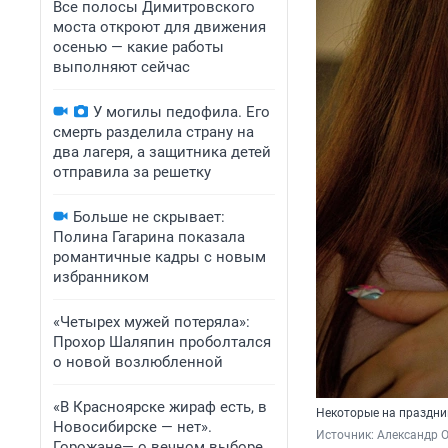
Все полосы Димитровского
моста откроют для движения
осенью — какие работы
выполняют сейчас
У могилы педофила. Его
смерть разделила страну на
два лагеря, а защитника детей
отправила за решетку
Больше не скрывает:
Полина Гагарина показала
романтичные кадры с новым
избранником
«Четырех мужей потеряла»:
Прохор Шаляпин проболтался
о новой возлюбленной
«В Красноярске жираф есть, в
Некоторые на праздни
Новосибирске — нет».
Источник: 
Александр 
Горожане— о вечном выборе