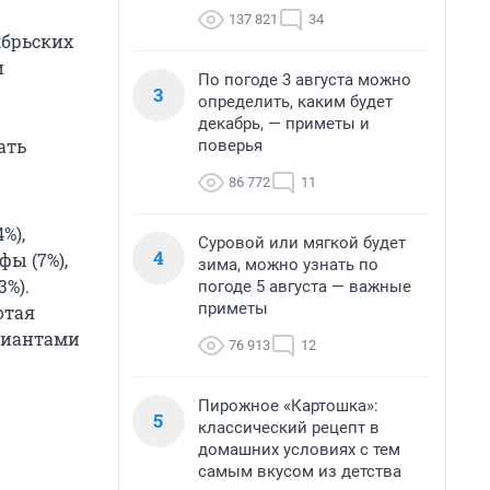
137 821
34
ябрьских
и
По погоде 3 августа можно
3
определить, каким будет
декабрь, — приметы и
ать
поверья
86 772
11
%),
Суровой или мягкой будет
4
фы (7%),
зима, можно узнать по
3%).
погоде 5 августа — важные
приметы
отая
ициантами
76 913
12
Пирожное «Картошка»:
5
классический рецепт в
домашних условиях с тем
самым вкусом из детства