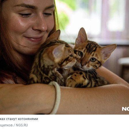
ках станут котонянями
Ощепков / NGS.RU