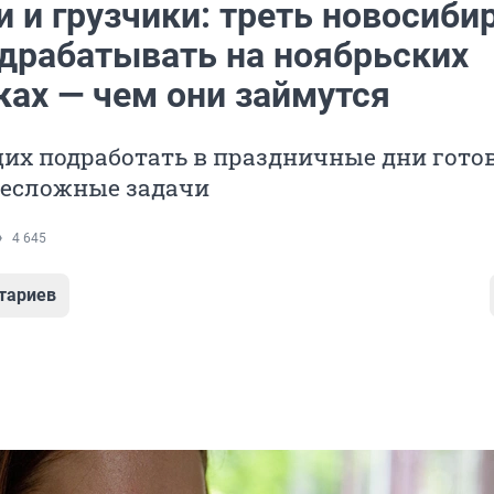
 и грузчики: треть новосиби
одрабатывать на ноябрьских
ках — чем они займутся
их подработать в праздничные дни гото
несложные задачи
4 645
тариев