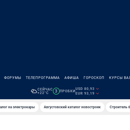
ФОРУМЫ
ТЕЛЕПРОГРАММА
АФИША
ГОРОСКОП
КУРСЫ ВА
USD 80,93
СЕЙЧАС
3
ПРОБКИ
+22°C
EUR 93,19
алог на электрокары
Августовский каталог новостроек
Строитель б