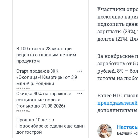
Участники опро
несколько вари
подкопить денег
зарплаты (29%),
долгов (21%). Д
В 100 г всего 23 ккал: три
рецепта с главным летним
За ноябрьские
продуктом
заработать от 5 
рублей, 8% — бо
Старт продаж в ЖК
«Околица»! Квартиры от 3,9
готовы на любо
млн ₽ р. Родники
Скидка 40% на гаражные
Ранее НГС писал
секционные ворота
преподавателей
(только до 31.08.2026)
дополнительны
Прошло 10 лет: в
Новосибирске сдали еще один
Настась
долгострой
Ведущий ко