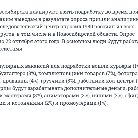
восибирска планируют взять подработку во время но
таким выводам в результате опроса пришли аналитик
следовательский центр опросил 1980 россиян из всех
угов, в том числе и в Новосибирской области. Опрос
по 22 октября этого года. В основном люди будут работ
ксистами.
пулярных вакансий для подработки вошли курьеры (14
 бухгалтера (8%), комплектовщики товаров (7%), фотогра
, продавцы (4%), грузчики (3%), работники кол-центра (
рцы будут зарабатывать дополнительные деньги, раб
мастерами (3%), аниматорами (3%), нянями (2%), оф
ами и котонянями (2%) и промоутерами (1%).