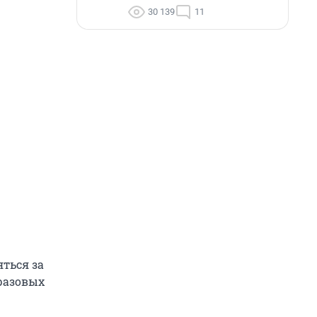
30 139
11
ться за
разовых