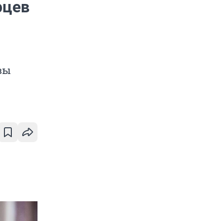
рцев
вы