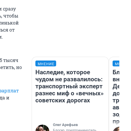
 сразу
ь, чтобы
аленькой
ься от
и.
15 тысяч
МНЕНИЕ
МНЕНИ
етить, но
Наследие, которое
Близн
чудом не развалилось:
внеза
транспортный эксперт
Девам
 зарплат
разнес миф о «вечных»
допол
да и
советских дорогах
траты
август
зодиа
прогн
Олег Арефьев
Блогер, предприниматель,