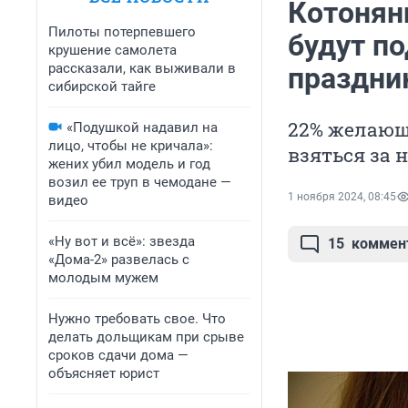
Котоняни
Пилоты потерпевшего
будут п
крушение самолета
рассказали, как выживали в
праздни
сибирской тайге
22% желающ
«Подушкой надавил на
лицо, чтобы не кричала»:
взяться за 
жених убил модель и год
возил ее труп в чемодане —
1 ноября 2024, 08:45
видео
«Ну вот и всё»: звезда
15
коммен
«Дома-2» развелась с
молодым мужем
Нужно требовать свое. Что
делать дольщикам при срыве
сроков сдачи дома —
объясняет юрист