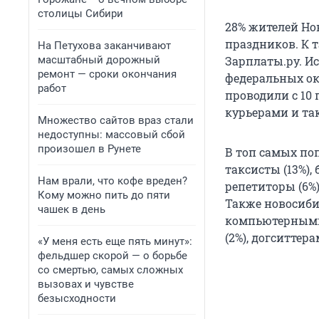
столицы Сибири
28% жителей Но
праздников. К 
На Петухова заканчивают
масштабный дорожный
Зарплаты.ру. Ис
ремонт — сроки окончания
федеральных окр
работ
проводили с 10 
курьерами и та
Множество сайтов враз стали
недоступны: массовый сбой
произошел в Рунете
В топ самых по
таксисты (13%),
Нам врали, что кофе вреден?
репетиторы (6%)
Кому можно пить до пяти
Также новосиби
чашек в день
компьютерными 
(2%), догситтер
«У меня есть еще пять минут»:
фельдшер скорой — о борьбе
со смертью, самых сложных
вызовах и чувстве
безысходности