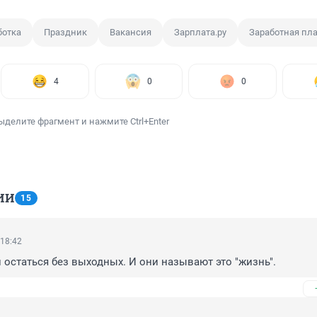
ботка
Праздник
Вакансия
Зарплата.ру
Заработная пл
4
0
0
ыделите фрагмент и нажмите Ctrl+Enter
ИИ
15
 18:42
и остаться без выходных. И они называют это "жизнь".