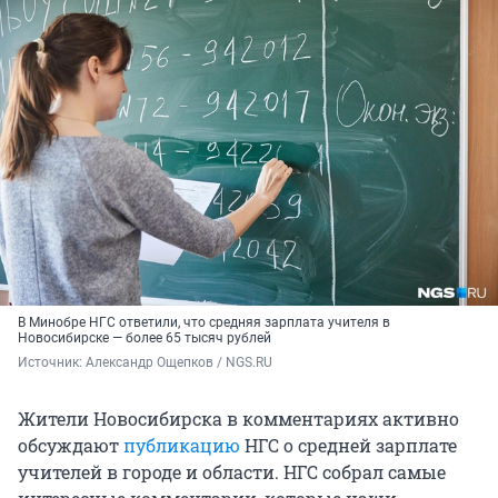
В Минобре НГС ответили, что средняя зарплата учителя в
Новосибирске — более 65 тысяч рублей
Источник: 
Александр Ощепков / NGS.RU
Жители Новосибирска в комментариях активно
обсуждают
публикацию
НГС о средней зарплате
учителей в городе и области. НГС собрал самые