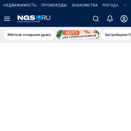
НЕДВИЖИМОСТЬ
ПРОМОКОДЫ
ЗНАКОМСТВА
ПОГОДА
ФО
Жёсткая соседская драка
Застройщики V