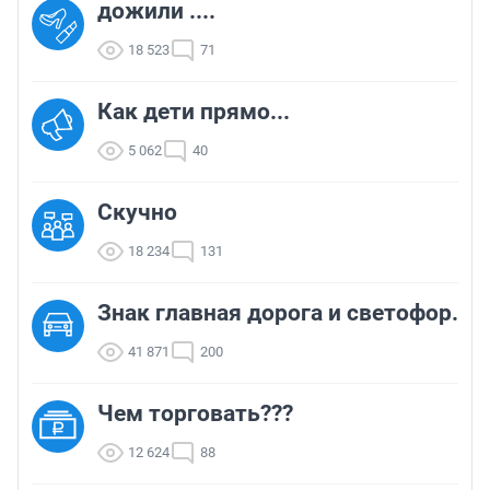
дожили ....
18 523
71
Как дети прямо...
5 062
40
Скучно
18 234
131
Знак главная дорога и светофор.
41 871
200
Чем торговать???
12 624
88