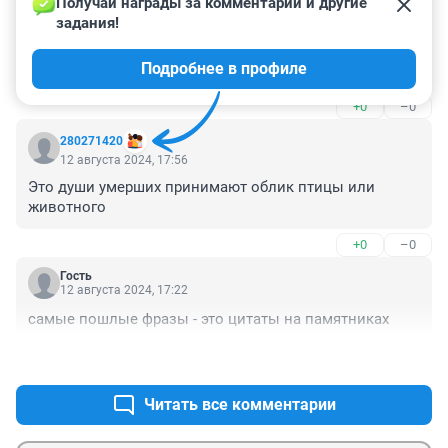
Получай награды за комментарии и другие 
Гость
12 августа 2024, 18:20
задания!
так-то всё понятно. если идти за собакой то она 
Подробнее в профиле
всегда куда-нибудь приведёт
+0
–0
280271420
12 августа 2024, 17:56
Это души умерших принимают облик птицы или 
животного
+0
–0
Гость
12 августа 2024, 17:22
самые пошлые фразы - это цитаты на памятниках
+0
–1
Читать все комментарии