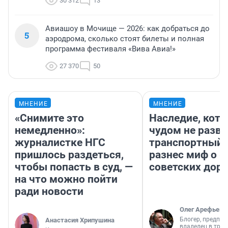
30 312
13
Авиашоу в Мочище — 2026: как добраться до
5
аэродрома, сколько стоят билеты и полная
программа фестиваля «Вива Авиа!»
27 370
50
МНЕНИЕ
МНЕНИЕ
«Снимите это
Наследие, кото
немедленно»:
чудом не разва
журналистке НГС
транспортный 
пришлось раздеться,
разнес миф о 
чтобы попасть в суд, —
советских доро
на что можно пойти
ради новости
Олег Арефьев
Блогер, предпри
Анастасия Хрипушина
владелец в тра