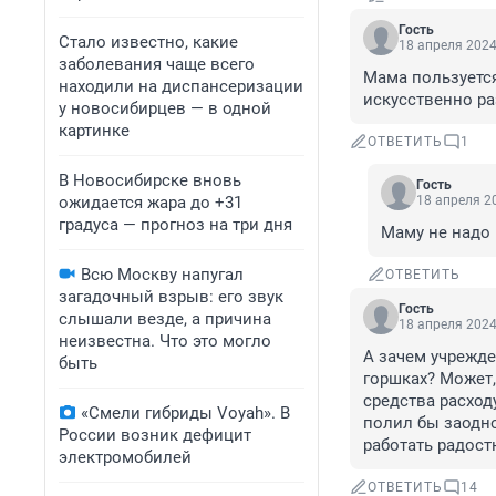
Гость
Стало известно, какие
18 апреля 2024
заболевания чаще всего
Мама пользуетс
находили на диспансеризации
искусственно ра
у новосибирцев — в одной
картинке
ОТВЕТИТЬ
1
В Новосибирске вновь
Гость
ожидается жара до +31
18 апреля 20
градуса — прогноз на три дня
Маму не надо 
Всю Москву напугал
ОТВЕТИТЬ
загадочный взрыв: его звук
Гость
слышали везде, а причина
18 апреля 2024
неизвестна. Что это могло
А зачем учрежде
быть
горшках? Может,
средства расходу
«Смели гибриды Voyah». В
полил бы заодно
России возник дефицит
работать радост
электромобилей
ОТВЕТИТЬ
14