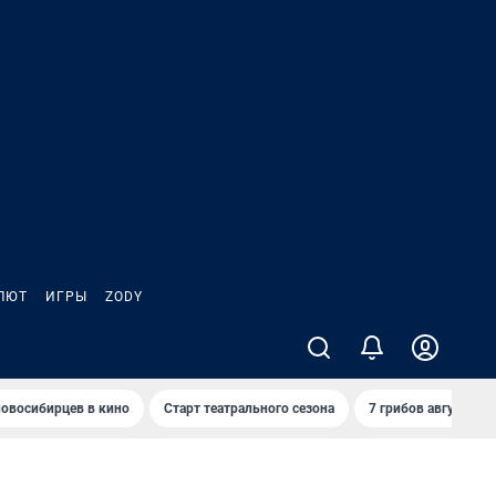
ЛЮТ
ИГРЫ
ZODY
овосибирцев в кино
Старт театрального сезона
7 грибов августа