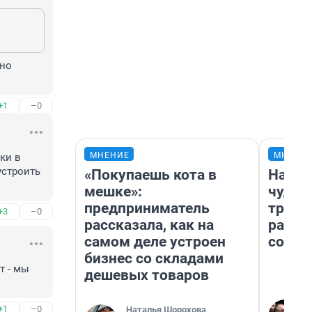
но 
+1
–0
МНЕНИЕ
МНЕНИ
и в 
строить 
«Покупаешь кота в
Насле
мешке»:
чудом
предприниматель
транс
+3
–0
рассказала, как на
разне
самом деле устроен
совет
бизнес со складами
 - мы 
дешевых товаров
+1
–0
Наталья Шорохова