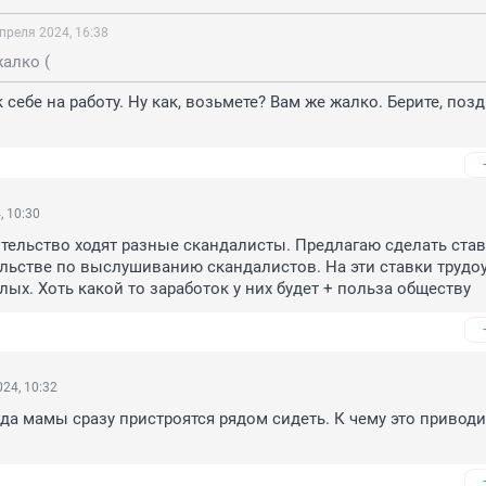
преля 2024, 16:38
алко (
 себе на работу. Ну как, возьмете? Вам же жалко. Берите, позд
, 10:30
тельство ходят разные скандалисты. Предлагаю сделать ставк
льстве по выслушиванию скандалистов. На эти ставки трудоу
лых. Хоть какой то заработок у них будет + польза обществу
24, 10:32
гда мамы сразу пристроятся рядом сидеть. К чему это приводит