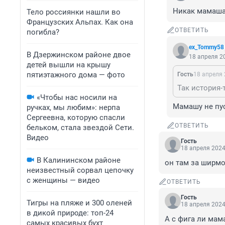
Никак мамаша 
Тело россиянки нашли во
Французских Альпах. Как она
ОТВЕТИТЬ
погибла?
ex_Tommy58
В Дзержинском районе двое
18 апреля 20
детей вышли на крышу
пятиэтажного дома — фото
Гость
18 апреля 
«Чтобы нас носили на
Мамашу не пуск
ручках, мы любим»: нерпа
Сергеевна, которую спасли
ОТВЕТИТЬ
бельком, стала звездой Сети.
Видео
Гость
18 апреля 2024
В Калининском районе
он там за ширм
неизвестный сорвал цепочку
с женщины — видео
ОТВЕТИТЬ
Гость
Тигры на пляже и 300 оленей
18 апреля 2024
в дикой природе: топ-24
А с фига ли мам
самых красивых бухт