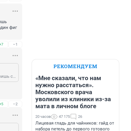
ишь 
дин фиг 
+7
–1
РЕКОМЕНДУЕМ
Потому что мама его со связями запихала, а какое задние ему дашь, нагрузишь скажут заставляют переутруждаться инвалида, дали за цветами ухаживать один фиг не нравится
«Мне сказали, что нам
нужно расстаться».
Московского врача
уволили из клиники из-за
+5
–2
мата в личном блоге
20 часов
47 175
26
Лицевая гладь для чайников: гайд от
набора петель до первого готового