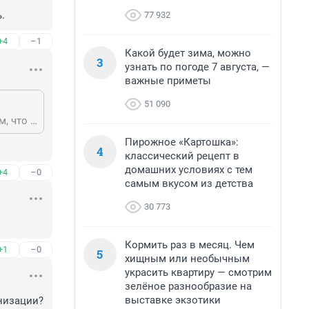
.
77 932
+4
–1
Какой будет зима, можно
3
узнать по погоде 7 августа, —
важные приметы
51 090
Так история-то не в том, что кто-то от данного инвалида отвернулся, а в том, что родительница, манипулируя им, вынесла всем мозг и перетрепала нервы, не говоря уже о том, что еще и директор мог должности лишиться, если бы другие чиновники пошли у нее на поводу. История про мать скандалистку. Такие персонажи в культурных учреждениях не нужны.
Пирожное «Картошка»:
4
классический рецепт в
домашних условиях с тем
+4
–0
самым вкусом из детства
30 773
Кормить раз в месяц. Чем
+1
–0
5
хищным или необычным
украсить квартиру — смотрим
зелёное разнообразие на
выставке экзотики
анизации?