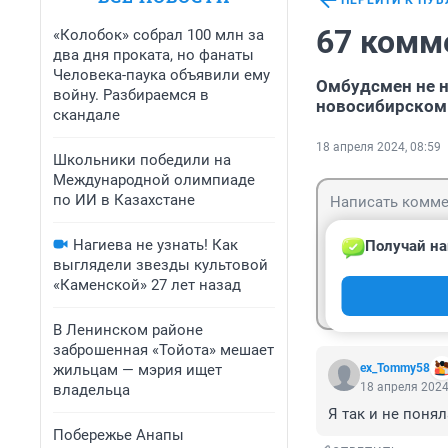
ПЕРЕЙТИ К ПУ
67 комм
«Колобок» собрал 100 млн за
два дня проката, но фанаты
Человека-паука объявили ему
Омбудсмен не н
войну. Разбираемся в
новосибирском
скандале
18 апреля 2024, 08:59
Школьники победили на
Международной олимпиаде
по ИИ в Казахстане
Нагиева не узнать! Как
Получай на
выглядели звезды культовой
«Каменской» 27 лет назад
Гость
Войти
В Ленинском районе
заброшенная «Тойота» мешает
жильцам — мэрия ищет
ex_Tommy58
18 апреля 2024
владельца
Я так и не поня
Побережье Анапы