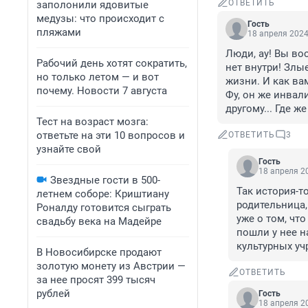
ОТВЕТИТЬ
заполонили ядовитые
медузы: что происходит с
Гость
пляжами
18 апреля 2024
Люди, ау! Вы во
Рабочий день хотят сократить,
нет внутри! Злы
но только летом — и вот
жизни. И как вам
почему. Новости 7 августа
Фу, он же инвали
другому... Где 
Тест на возраст мозга:
ответьте на эти 10 вопросов и
ОТВЕТИТЬ
3
узнайте свой
Гость
18 апреля 20
Звездные гости в 500-
Так история-то
летнем соборе: Криштиану
родительница,
Роналду готовится сыграть
уже о том, чт
свадьбу века на Мадейре
пошли у нее н
культурных уч
В Новосибирске продают
золотую монету из Австрии —
ОТВЕТИТЬ
за нее просят 399 тысяч
рублей
Гость
18 апреля 20