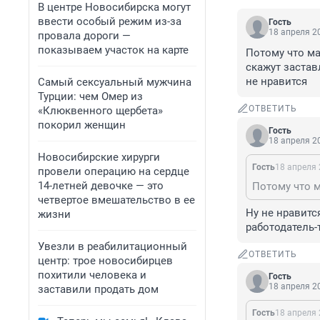
В центре Новосибирска могут
ввести особый режим из-за
Гость
18 апреля 20
провала дороги —
показываем участок на карте
Потому что ма
скажут застав
не нравится
Самый сексуальный мужчина
Турции: чем Омер из
ОТВЕТИТЬ
«Клюквенного щербета»
покорил женщин
Гость
18 апреля 20
Новосибирские хирурги
Гость
18 апреля 
провели операцию на сердце
14-летней девочке — это
четвертое вмешательство в ее
Ну не нравится
жизни
работодатель-
Увезли в реабилитационный
ОТВЕТИТЬ
центр: трое новосибирцев
похитили человека и
Гость
18 апреля 20
заставили продать дом
Гость
18 апреля 