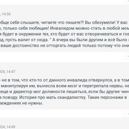
, 14:36
обще себя слышите, читаете что пишете?! Вы обезумели! У вас 
е, только себя любящие! Инвалидом можно стать в любой мом
 будет в окружении тех, кто будет от вас отворачиваться и гово
д, пусть валит от сюда. " А вчера вы были другим и всё было 
же ваше достоинство не отторгать людей только потому что они
24, 14:47
 не в том, что кто-то от данного инвалида отвернулся, а в том,
 манипулируя им, вынесла всем мозг и перетрепала нервы, не
о еще и директор мог должности лишиться, если бы другие чин
а поводу. История про мать скандалистку. Такие персонажи в 
реждениях не нужны.
24, 14:49