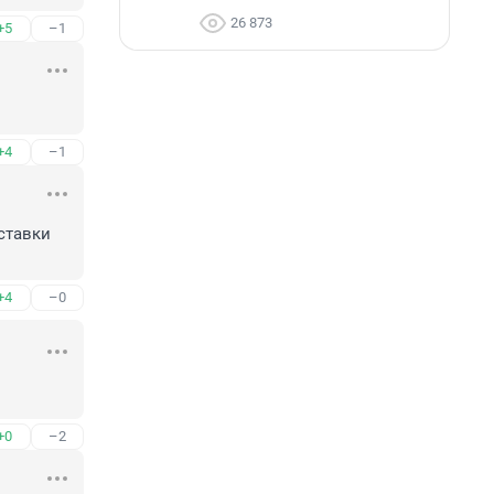
26 873
+5
–1
+4
–1
ставки 
+4
–0
+0
–2