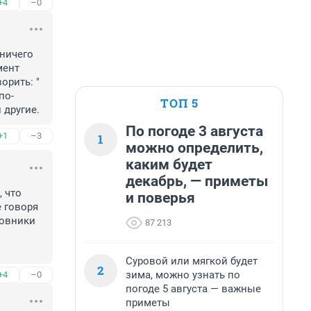
+4
–0
ничего 
ент 
рить: " 
по-
ТОП 5
 другие.
По погоде 3 августа
+1
–3
1
можно определить,
каким будет
декабрь, — приметы
 что 
и поверья
 говоря 
овники 
87 213
Суровой или мягкой будет
2
зима, можно узнать по
+4
–0
погоде 5 августа — важные
приметы