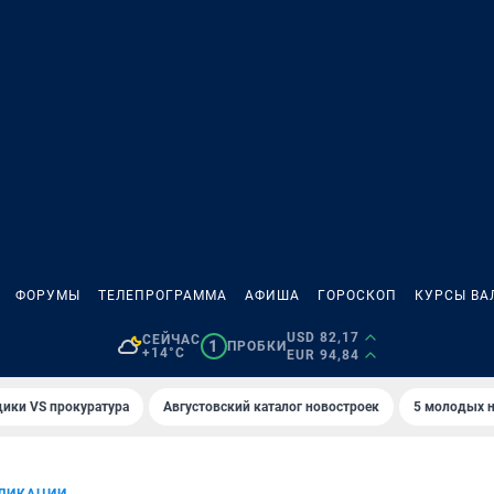
ФОРУМЫ
ТЕЛЕПРОГРАММА
АФИША
ГОРОСКОП
КУРСЫ ВА
USD 82,17
СЕЙЧАС
1
ПРОБКИ
+14°C
EUR 94,84
ики VS прокуратура
Августовский каталог новостроек
5 молодых н