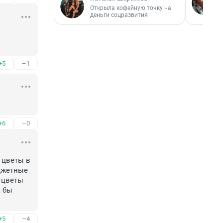
Открыла кофейную точку на
деньги соцразвития
+5
–1
+6
–0
цветы в 
джетные 
 цветы 
 бы 
+5
–4