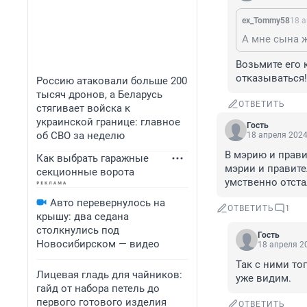
ex_Tommy58
18 а
А мне сына ж
Возьмите его к
отказываться!
Россию атаковали больше 200
тысяч дронов, а Беларусь
ОТВЕТИТЬ
стягивает войска к
украинской границе: главное
Гость
об СВО за неделю
18 апреля 2024
В мэрию и прави
Как выбрать гаражные
мэрии и правите
секционные ворота
умственно отста
Авто перевернулось на
ОТВЕТИТЬ
1
крышу: два седана
столкнулись под
Гость
Новосибирском — видео
18 апреля 20
Так с ними то
Лицевая гладь для чайников:
уже видим.
гайд от набора петель до
первого готового изделия
ОТВЕТИТЬ