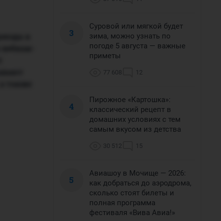
Суровой или мягкой будет
3
еезда в
зима, можно узнать по
погоде 5 августа — важные
 вебкам-
приметы
т
тывают
77 608
12
 а также
Пирожное «Картошка»:
4
классический рецепт в
домашних условиях с тем
самым вкусом из детства
30 512
15
Авиашоу в Мочище — 2026:
5
как добраться до аэродрома,
сколько стоят билеты и
полная программа
фестиваля «Вива Авиа!»