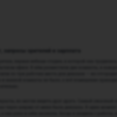
, запросы зрителей и зарплата
ячки, первая вебкам-студия, в которой она трудилась
бычном офисе. В нём разместили две комнаты, в каждо
оили по три рабочих места для девушек — их отгород
и ванной комнаты не было, а всё помещение приход
оятельно.
рыты, но могли видеть друг друга. Самый ужасный 
раз через ширму от меня была девушка. В один момент
а она руку в себя засунула. Когда я уходила с работы, 