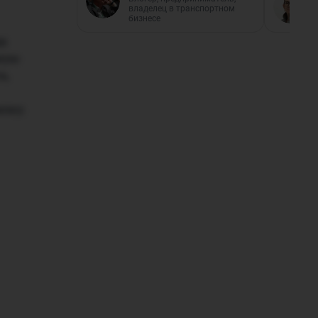
владелец в транспортном
бизнесе
да
ьную
ь,
илку.