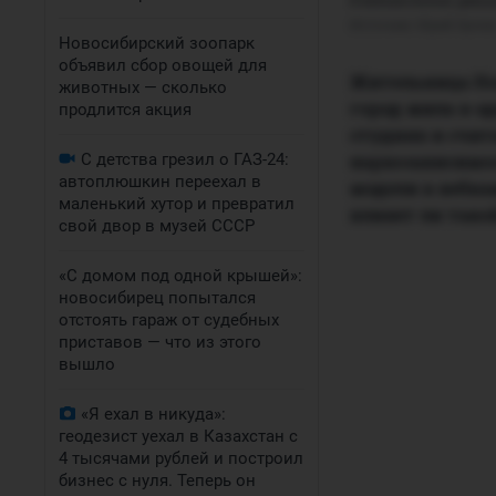
В вебкам-бизнес девуш
Источник: 
Юрий Орлов
Новосибирский зоопарк
объявил сбор овощей для
Жительница Нов
животных — сколько
город жила в од
продлится акция
студиях и счита
С детства грезил о ГАЗ-24:
наркозависимос
автоплюшкин переехал в
модели в вебка
маленький хутор и превратил
влияет ли тако
свой двор в музей СССР
«С домом под одной крышей»:
новосибирец попытался
отстоять гараж от судебных
приставов — что из этого
вышло
«Я ехал в никуда»:
геодезист уехал в Казахстан с
4 тысячами рублей и построил
бизнес с нуля. Теперь он