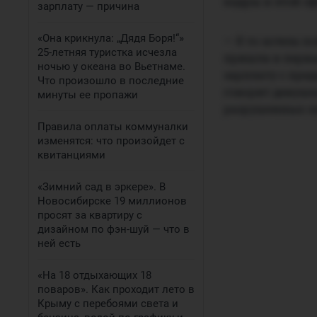
кадры в этой с
зарплату — причина
«Она крикнула: „Дядя Боря!“»
— Я то хотела п
25-летняя туристка исчезла
пришла в первы
ночью у океана во Вьетнаме.
зарплату с пред
Что произошло в последние
говорит девушк
минуты ее пропажи
разрушенных зу
Правила оплаты коммуналки
изменятся: что произойдет с
квитанциями
«Зимний сад в эркере». В
Новосибирске 19 миллионов
просят за квартиру с
дизайном по фэн-шуй — что в
ней есть
«На 18 отдыхающих 18
поваров». Как проходит лето в
Крыму с перебоями света и