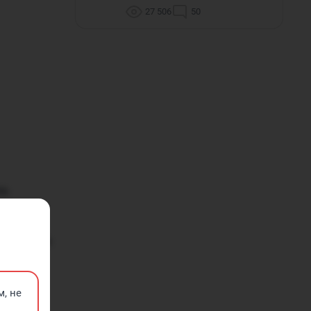
27 506
50
ль
азывают
 Встреча
 заводить
шке не
, не