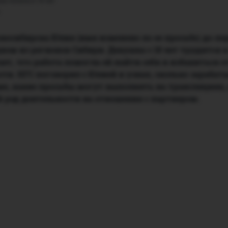
ка попала в 18 лет
осибирска Юлия (имя изменено по ее просьбе) до пер
ном из регионов Сибири. Девушка с 18 лет трудится в
ет, что работа помогла ей найти себя и избавиться о
ти. НГС поговорил с Юлией и узнал, сколько зараба
ме, какие просьбы могут выполнять на трансляциях,
й род деятельности на отношения с партнером.