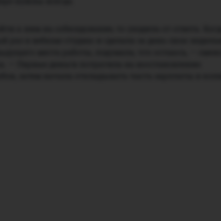
фере нужны всегда.
ойти к ним на собеседование, то уходила от ответа. Ког
й раз в вебкам-студию и сделала за день свою недел
ыдущего места работы, подумала, что остаюсь, — смеяс
а. — Первые деньги потратила на восстановление
бов, затем начала откладывать часть зарплаты в коп