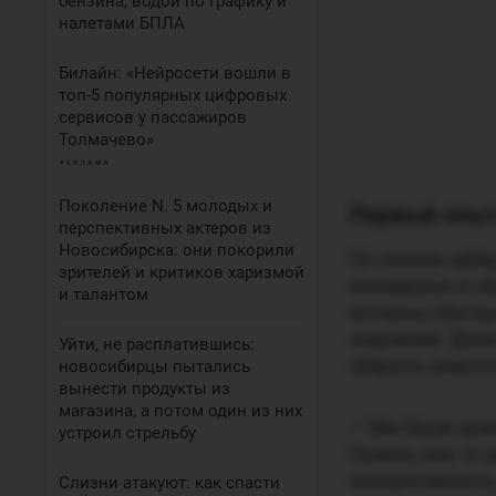
бензина, водой по графику и
налетами БПЛА
Билайн: «Нейросети вошли в
топ-5 популярных цифровых
сервисов у пассажиров
Толмачево»
Поколение N. 5 молодых и
Первый опыт
перспективных актеров из
Новосибирска: они покорили
По словам сибир
зрителей и критиков харизмой
находилась в о
и талантом
которых обустр
ширмами. Душа 
Уйти, не расплатившись:
убирать самост
новосибирцы пытались
вынести продукты из
магазина, а потом один из них
— Мы были прик
устроил стрельбу
Помню, как-то 
поворачиваюсь, 
Слизни атакуют: как спасти