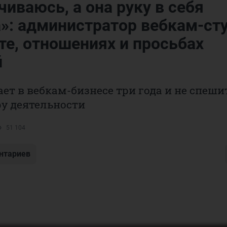
иваюсь, а она руку в себя
а»: администратор вебкам-ст
те, отношениях и просьбах
й
ет в вебкам-бизнесе три года и не спеши
у деятельности
51 104
нтариев