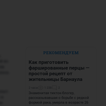
РЕКОМЕНДУЕМ
,
й из
Как приготовить
или
фаршированные перцы —
илось
простой рецепт от
жительницы Барнаула
2 часа
1 238
2
опыт.
Знаменитая тикток-блогер,
 я
рассказывавшая о борьбе с редкой
не
формой рака, умерла в возрасте 26