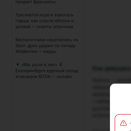
продает франшизы
Трескается кора и завелась
парша: как спасти яблони и
урожай — советы агронома
Беспилотники нацелились на
Урал: дрон ударил по складу
Wildberries — кадры
«Мы ушли в лес». В
Как девушка
Екатеринбурге крупный склад
атаковали БПЛА — онлайн
Вебкам — онлай
общается со зр
мемберами — эт
с сибирячкой п
разговор с откр
хотелось.