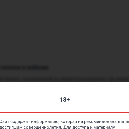
 попала в вебкам
н-бизнес, основанный на видеотрансляциях, где моде
ителем в чате. Последних работницы вебкам-студий н
от термин не раз прозвучал во время беседы с Юлией.
18+
рошла в центре Новосибирска в Первомайском сквере:
овениями о работе в заведении, где полно людей, деву
Сайт содержит информацию, которая не рекомендована лицам
достигшим совершеннолетия. Для доступа к материалу