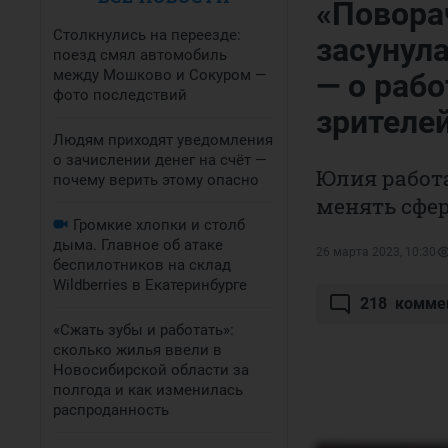
«Поворач
Столкнулись на переезде:
засунул
поезд смял автомобиль
между Мошково и Сокуром —
— о рабо
фото последствий
зрителе
Людям приходят уведомления
о зачислении денег на счёт —
Юлия работа
почему верить этому опасно
менять сфер
Громкие хлопки и столб
дыма. Главное об атаке
26 марта 2023, 10:30
беспилотников на склад
Wildberries в Екатеринбурге
218
комме
«Сжать зубы и работать»:
сколько жилья ввели в
Новосибирской области за
полгода и как изменилась
распроданность