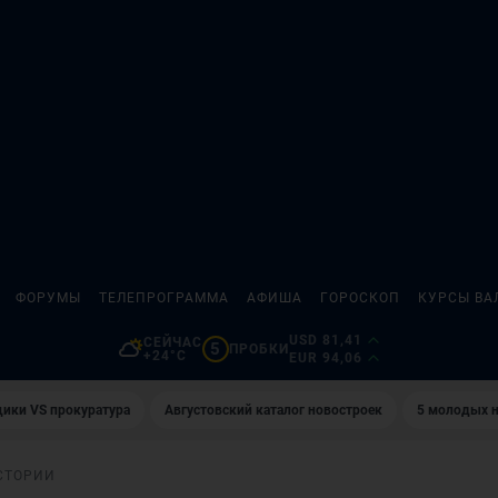
ФОРУМЫ
ТЕЛЕПРОГРАММА
АФИША
ГОРОСКОП
КУРСЫ ВА
USD 81,41
СЕЙЧАС
5
ПРОБКИ
+24°C
EUR 94,06
ики VS прокуратура
Августовский каталог новостроек
5 молодых н
СТОРИИ