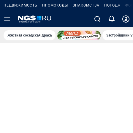
НЕДВИЖИМОСТЬ
ПРОМОКОДЫ
ЗНАКОМСТВА
ПОГОДА
ФО
Жёсткая соседская драка
Застройщики V