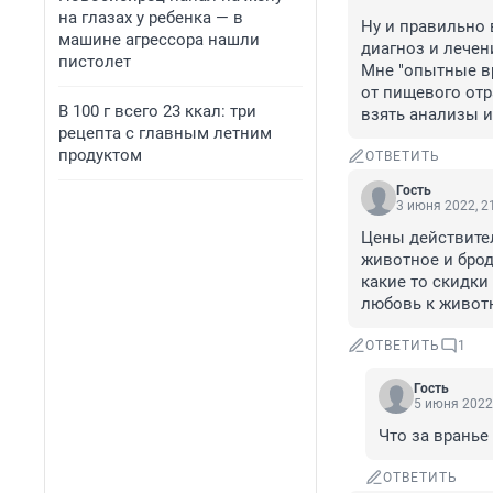
на глазах у ребенка — в
Ну и правильно 
машине агрессора нашли
диагноз и лечени
пистолет
Мне "опытные вр
от пищевого отр
В 100 г всего 23 ккал: три
взять анализы и
рецепта с главным летним
продуктом
ОТВЕТИТЬ
Гость
3 июня 2022, 2
Цены действител
животное и брод
какие то скидки 
любовь к животн
ОТВЕТИТЬ
1
Гость
5 июня 2022,
Что за вранье
ОТВЕТИТЬ