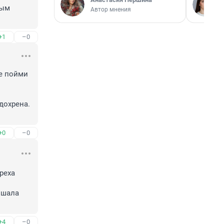
ым 
Автор мнения
+1
–0
е пойми 
охрена. 
+0
–0
еха 
шала 
+4
–0