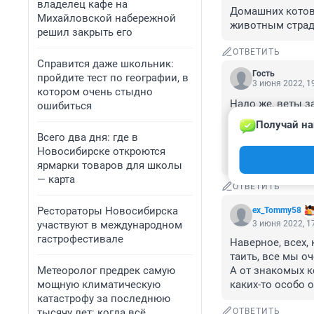
владелец кафе на
Домашних котов 
Михайловской набережной
животным страда
решил закрыть его
ОТВЕТИТЬ
Справится даже школьник:
Гость
пройдите тест по географии, в
3 июня 2022, 1
котором очень стыдно
Надо же, веты з
ошибиться
за что? Пришел 
Получай на
бионордом посып
Всего два дня: где в
аллергопробы, г
Новосибирске откроются
Плюнул и вылеч
ярмарки товаров для школы
— карта
ОТВЕТИТЬ
Рестораторы Новосибирска
ex_Tommy58
участвуют в международном
3 июня 2022, 1
гастрофестивале
Наверное, всех,
таить, все мы о
Метеоролог предрек самую
А от знакомых к
мощную климатическую
каких-то особо 
катастрофу за последнюю
тысячу лет: когда всё
ОТВЕТИТЬ