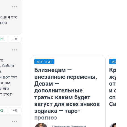
ация это 
ься 
+2
–0
о 
МНЕНИЕ
МНЕНИ
 бабло 
Близнецам —
Красн
 
внезапные перемены,
журна
вот тут 
Девам —
отпус
вном 
 это 
дополнительные
и объ
 этот 
траты: каким будет
споре
август для всех знаков
Сибир
зодиака — таро-
+2
–0
прогноз
Анастасия Першина