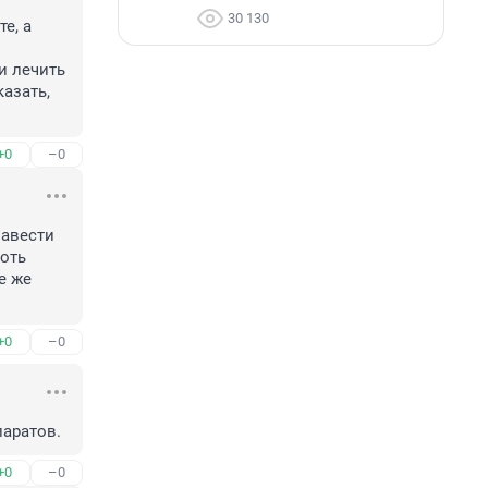
30 130
, а 
 лечить 
зать, 
+0
–0
авести 
оть 
 же 
+0
–0
паратов.
+0
–0