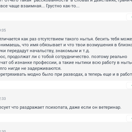
? Отчего такая "расскованность" в словах и действиях, гранич
все чаще взаимная... Грустно как-то...
9:05
личается как раз отсутствием такого нытья. бесить тебя может
онимаешь, что имя обязывает и что твои возмушения в близко
ки передадут начальству, знакомым и т.д. 

рос, продолжат ли с тобой сотрудничество. поэтому реально 
ат об изнанке профессии, а такие нытики всю работу в нытье
лго нигде не задерживаются.

еретряхивать модно было при разводах, а теперь еще и в работ
2:33
есует что раздражает психопата, даже если он ветеринар.
2:30