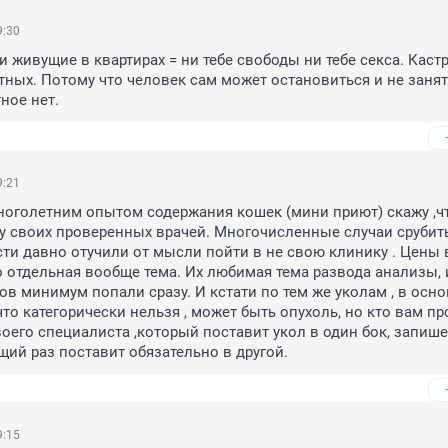
9:30
 живущие в квартирах = ни тебе свободы ни тебе секса. Кастр
тных. Потому что человек сам может остановиться и не занят
ное нет.
9:21
ноголетним опытом содержания кошек (мини приют) скажу ,чт
у своих проверенных врачей. Многочисленные случаи срубить
ти давно отучили от мысли пойти в не свою клинику . Цены в
о отдельная вообще тема. Их любимая тема развода анализы, и 
ков минимум попали сразу. И кстати по тем же уколам , в осно
 что категорически нельзя , может быть опухоль, но кто вам про
воего специалиста ,который поставит укол в один бок, запишет
щий раз поставит обязательно в другой.
9:15