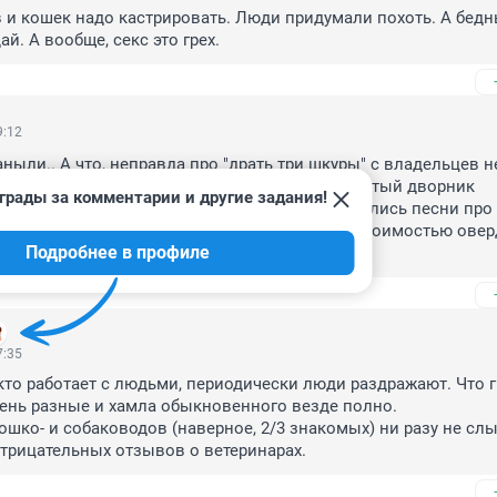
и кошек надо кастрировать. Люди придумали похоть. А бедн
й. А вообще, секс это грех.
9:12
аныли.. А что, неправда про "драть три шкуры" с владельцев н
с собакой, у собаки химический ожог - долбанутый дворник 
грады за комментарии и другие задания!
ал площадку у подъезда и дорожку. Так начались песни про 
рибок и прочую хрень. Со взятием анализов стоимостью оверд
Подробнее в профиле
ил сам.
7:35
 кто работает с людьми, периодически люди раздражают. Что гр
чень разные и хамла обыкновенного везде полно.

ошко- и собаководов (наверное, 2/3 знакомых) ни разу не слы
отрицательных отзывов о ветеринарах.