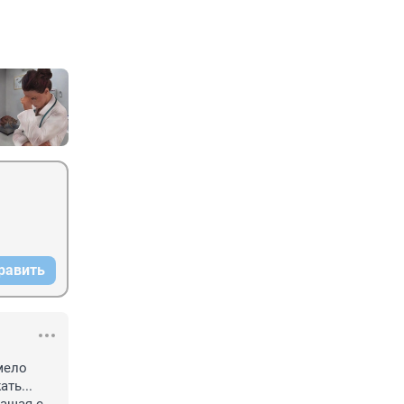
равить
ело 
ь... 