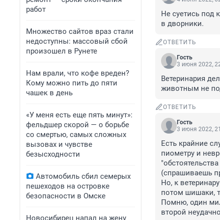
работ
Не суетись под к
в дворники.
Множество сайтов враз стали
недоступны: массовый сбой
ОТВЕТИТЬ
произошел в Рунете
Гость
3 июня 2022, 2
Нам врали, что кофе вреден?
Ветеринария дел
Кому можно пить до пяти
животным не по
чашек в день
ОТВЕТИТЬ
«У меня есть еще пять минут»:
Гость
фельдшер скорой — о борьбе
3 июня 2022, 2
со смертью, самых сложных
Есть крайние сл
вызовах и чувстве
пиометру и невр
безысходности
"обстоятельства 
(спрашиваешь про
Автомобиль сбил семерых
Но, к ветеринару
пешеходов на островке
потом шишаки, т
безопасности в Омске
Помню, один мил
второй неудачно
Новосибирец напал на жену