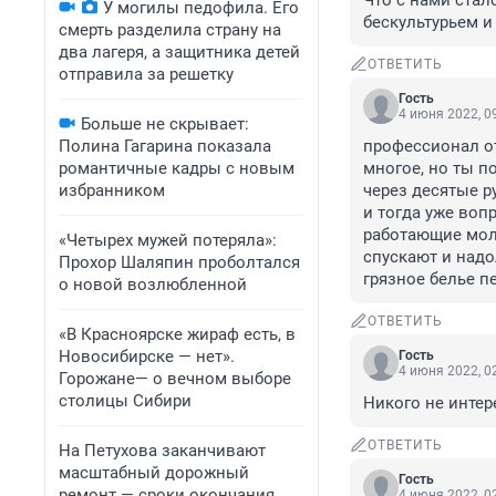
Что с нами стало
У могилы педофила. Его
бескультурьем и 
смерть разделила страну на
два лагеря, а защитника детей
ОТВЕТИТЬ
отправила за решетку
Гость
4 июня 2022, 0
Больше не скрывает:
Полина Гагарина показала
профессионал от
романтичные кадры с новым
многое, но ты п
избранником
через десятые ру
и тогда уже воп
работающие молч
«Четырех мужей потеряла»:
спускают и надо
Прохор Шаляпин проболтался
грязное белье п
о новой возлюбленной
ОТВЕТИТЬ
«В Красноярске жираф есть, в
Новосибирске — нет».
Гость
4 июня 2022, 0
Горожане— о вечном выборе
столицы Сибири
Никого не интер
ОТВЕТИТЬ
На Петухова заканчивают
масштабный дорожный
Гость
ремонт — сроки окончания
4 июня 2022, 0