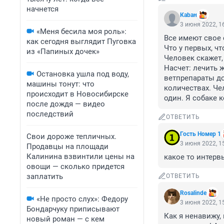
начнется
Каbан
3 июня 2022, 1
«Меня бесила моя роль»:
Все имеют свое 
как сегодня выглядит Пуговка
Что у первых, ч
из «Папиных дочек»
Человек скажет, 
Насчет: лечить 
Остановка ушла под воду,
ветпрепараты до
машины тонут: что
количествах. Чел
происходит в Новосибирске
один. Я собаке 
после дождя — видео
последствий
ОТВЕТИТЬ
Гость Номер 1
Свои дороже тепличных.
3 июня 2022, 1
Продавцы на площади
Калинина взвинтили цены на
какое то интерв
овощи — сколько придется
заплатить
ОТВЕТИТЬ
Rosalinde
«Не просто слух»: Федору
3 июня 2022, 1
Бондарчуку приписывают
Как я ненавижу, 
новый роман — с кем