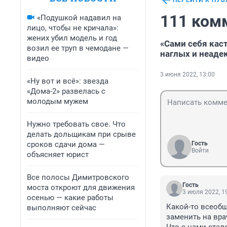
ПЕРЕЙТИ К ПУ
111 ком
«Подушкой надавил на
лицо, чтобы не кричала»:
жених убил модель и год
«Сами себя кас
возил ее труп в чемодане —
наглых и неаде
видео
3 июня 2022, 13:00
«Ну вот и всё»: звезда
«Дома-2» развелась с
молодым мужем
Нужно требовать свое. Что
делать дольщикам при срыве
сроков сдачи дома —
Гость
Войти
объясняет юрист
Все полосы Димитровского
Гость
моста откроют для движения
3 июля 2022, 1
осенью — какие работы
Какой-то всеобщ
выполняют сейчас
заменить на врач