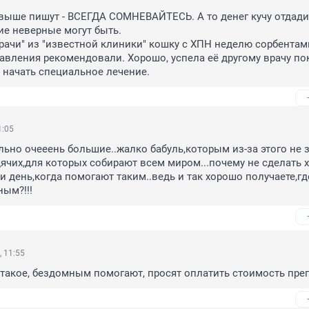
выше пишут - ВСЕГДА СОМНЕВАЙТЕСЬ. А то денег кучу отдадите
е неверные могут быть. 

ачи" из "известной клиники" кошку с ХПН неделю сорбентами
авления рекомендовали. Хорошо, успела её другому врачу пока
 начать специальное лечение.
1:05
ьно очееень большие..жалко бабуль,которым из-за этого не з
ячих,для которых собирают всем миром...почему не сделать х
и день,когда помогают таким..ведь и так хорошо получаете,где
ым?!!!
 11:55
 такое, бездомным помогают, просят оплатить стоимость пре