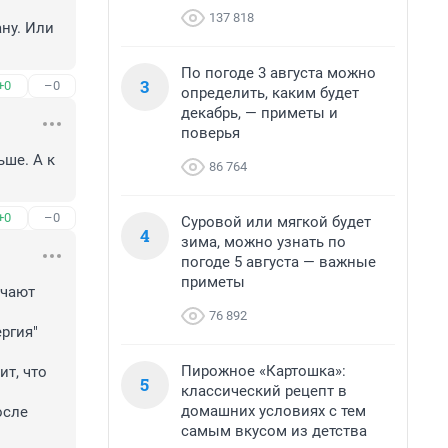
137 818
ну. Или 
По погоде 3 августа можно
3
+0
–0
определить, каким будет
декабрь, — приметы и
поверья
ше. А к 
86 764
+0
–0
Суровой или мягкой будет
4
зима, можно узнать по
погоде 5 августа — важные
приметы
чают 
76 892
ргия" 
Пирожное «Картошка»:
т, что 
5
классический рецепт в
домашних условиях с тем
сле 
самым вкусом из детства