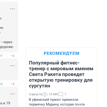
.

е.

 
- через 
 дороже.
РЕКОМЕНДУЕМ
+7
–0
Популярный фитнес-
тренер с мировым именем
Света Ракета проведет
открытую тренировку для
+3
–5
сургутян
5 августа
15 449
7
В уфимский приют привезли
 и 19 
пермячку Марину, которая почти