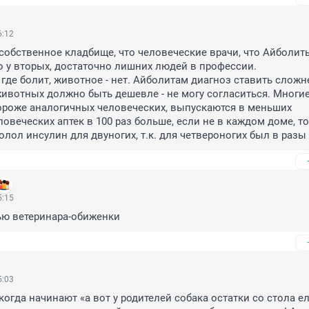
6:12
собственное кладбище, что человеческие врачи, что Айболиты
то у вторых, достаточно лишних людей в профессии.

где болит, животное - нет. Айболитам диагноз ставить сложне
животных должно быть дешевле - не могу согласиться. Многие
роже аналогичных человеческих, выпускаются в меньших 
овеческих аптек в 100 раз больше, если не в каждом доме, то 
колол инсулин для двуногих, т.к. для четвероногих был в разы
5:15
ью ветеринара-обиженки
5:03
когда начинают «а вот у родителей собака остатки со стола ела