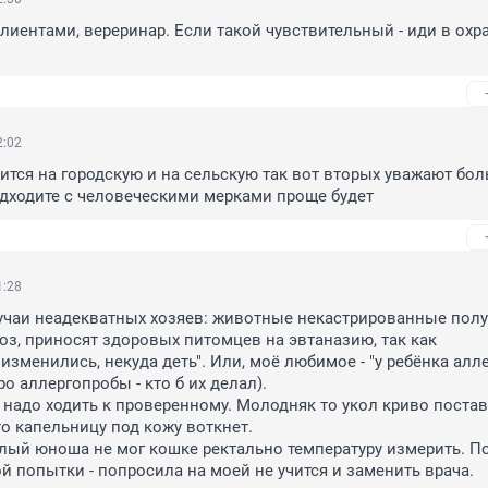
лиентами, вереринар. Если такой чувствительный - иди в охра
2:02
ится на городскую и на сельскую так вот вторых уважают боль
дходите с человеческими мерками проще будет
1:28
учаи неадекватных хозяев: животные некастрированные полу
оз, приносят здоровых питомцев на эвтаназию, так как 
изменились, некуда деть". Или, моё любимое - "у ребёнка алле
 аллергопробы - кто б их делал). 

 надо ходить к проверенному. Молодняк то укол криво постави
о капельницу под кожу воткнет. 

ый юноша не мог кошке ректально температуру измерить. По
й попытки - попросила на моей не учится и заменить врача. 
