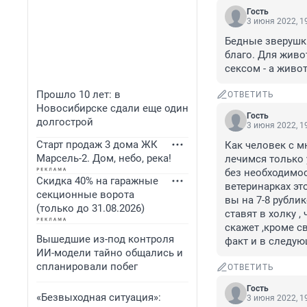
Гость
3 июня 2022, 1
Бедные зверушки
благо. Для живо
сексом - а живот
Прошло 10 лет: в
ОТВЕТИТЬ
Новосибирске сдали еще один
Гость
долгострой
3 июня 2022, 1
Старт продаж 3 дома ЖК
Как человек с м
Марсель-2. Дом, небо, река!
лечимся только 
без необходимос
Скидка 40% на гаражные
ветеринарках эт
секционные ворота
вы на 7-8 рубли
(только до 31.08.2026)
ставят в холку ,
скажет ,кроме с
Вышедшие из-под контроля
факт и в следую
ИИ-модели тайно общались и
спланировали побег
ОТВЕТИТЬ
Гость
«Безвыходная ситуация»:
3 июня 2022, 1