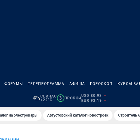
ФОРУМЫ
ТЕЛЕПРОГРАММА
АФИША
ГОРОСКОП
КУРСЫ ВА
USD 80,93
СЕЙЧАС
3
ПРОБКИ
+22°C
EUR 93,19
алог на электрокары
Августовский каталог новостроек
Строитель б