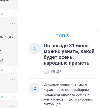
ащая с 
+0
–0
 
ТОП 5
м кругу 
По погоде 31 июля
1
можно узнать, какой
 
будет осень, —
е?
народные приметы
+0
–0
158 297
Игривые слонопотамы с
2
характером: новосибирцы
показали своих огромных
+0
–0
мейн-кунов — фото суровых
питомцев