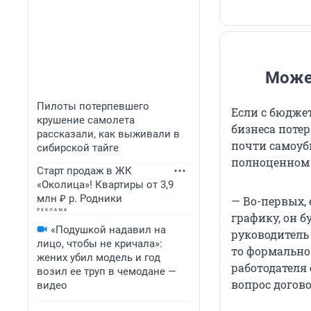
Может
Пилоты потерпевшего
Если с бюдже
крушение самолета
бизнеса потер
рассказали, как выживали в
почти самоуб
сибирской тайге
полноценном 
Старт продаж в ЖК
«Околица»! Квартиры от 3,9
млн ₽ р. Родники
— Во-первых,
графику, он б
«Подушкой надавил на
руководитель
лицо, чтобы не кричала»:
то формально
жених убил модель и год
работодателя 
возил ее труп в чемодане —
вопрос догов
видео