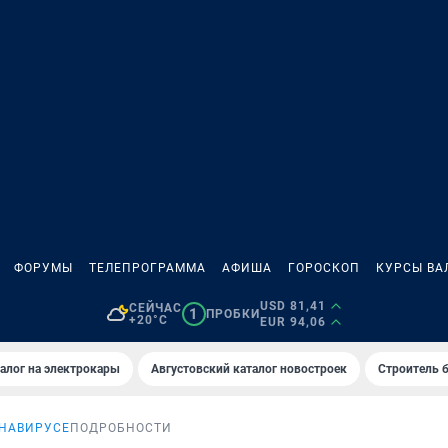
ФОРУМЫ
ТЕЛЕПРОГРАММА
АФИША
ГОРОСКОП
КУРСЫ ВА
USD 81,41
СЕЙЧАС
1
ПРОБКИ
+20°C
EUR 94,06
алог на электрокары
Августовский каталог новостроек
Строитель б
ОНАВИРУСЕ
ПОДРОБНОСТИ