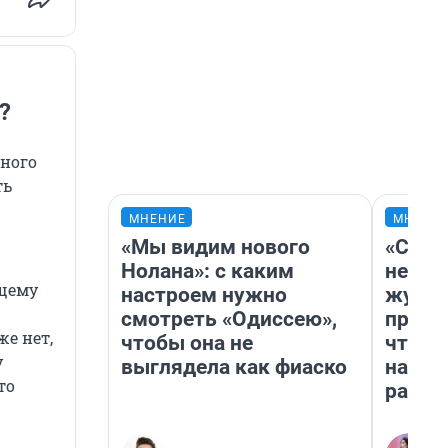
?
тного
ть
МНЕНИЕ
МНЕНИ
«Мы видим нового
«Сним
Нолана»: с каким
немед
ющему
настроем нужно
журна
смотреть «Одиссею»,
пришл
е нет,
чтобы она не
чтобы
у
выглядела как фиаско
на чт
то
ради 