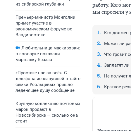
из сибирской глубинки
работу. Кого мо
мы спросили у 
Премьер‑министр Монголии
примет участие в
экономическом форуме во
Кто должен 
Владивостоке
Может ли ра
Любительница маскировки:
в зоопарке показали
Что грозит 
мартышку Бразза
Заплатят ли
«Простите нас за всё». С
Не получат 
телефона исчезнувшей в тайге
семьи Усольцевых пришло
Краткое рез
леденящее душу сообщение
Крупную коллекцию почтовых
марок продают в
Новосибирске — сколько она
стоит
Исключение в