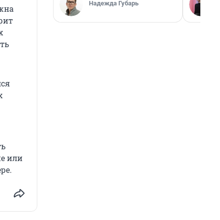
Надежда Губарь
ожна
орит
х
ть
лся
х
ть
ие или
ре.