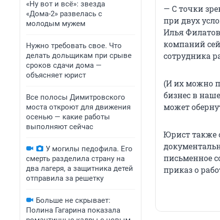
«Ну вот и всё»: звезда
— С точки зр
«Дома-2» развелась с
при двух усло
молодым мужем
Илья Филатов.
компаний сей
Нужно требовать свое. Что
сотрудника р
делать дольщикам при срыве
сроков сдачи дома —
объясняет юрист
(И их можно п
бизнес в наше
Все полосы Димитровского
может оберну
моста откроют для движения
осенью — какие работы
выполняют сейчас
Юрист также 
документально
У могилы педофила. Его
письменное с
смерть разделила страну на
два лагеря, а защитника детей
приказ о рабо
отправила за решетку
Больше не скрывает:
Полина Гагарина показала