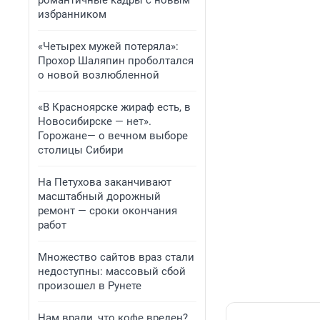
романтичные кадры с новым
избранником
«Четырех мужей потеряла»:
Прохор Шаляпин проболтался
о новой возлюбленной
«В Красноярске жираф есть, в
Новосибирске — нет».
Горожане— о вечном выборе
столицы Сибири
На Петухова заканчивают
масштабный дорожный
ремонт — сроки окончания
работ
Множество сайтов враз стали
недоступны: массовый сбой
произошел в Рунете
Нам врали, что кофе вреден?