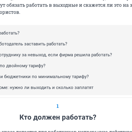
гут обязать работать в выходные и скажется ли это на 
юристов.
работать?
ботодатель заставить работать?
сотруднику за невыход, если фирма решила работать?
 по двойному тарифу?
ли бюджетники по минимальному тарифу?
юме: нужно ли выходить и сколько заплатят
1
Кто должен работать?
 указе делается для работников непрерывно действу