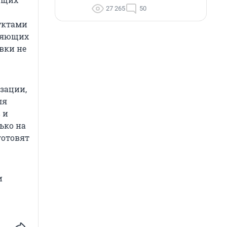
27 265
50
дуктами
лняющих
вки не
зации,
ля
 и
ько на
готовят
и