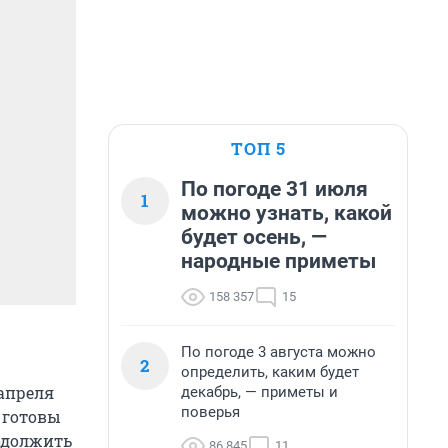
ТОП 5
По погоде 31 июля
1
можно узнать, какой
будет осень, —
народные приметы
158 357
15
По погоде 3 августа можно
2
определить, каким будет
апреля
декабрь, — приметы и
поверья
й готовы
родолжить
86 845
11