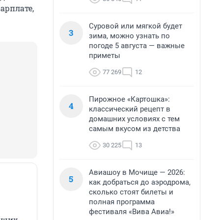
зарплате,
Суровой или мягкой будет
3
зима, можно узнать по
погоде 5 августа — важные
приметы
77 269
12
Пирожное «Картошка»:
4
классический рецепт в
домашних условиях с тем
самым вкусом из детства
30 225
13
Авиашоу в Мочище — 2026:
5
как добраться до аэродрома,
сколько стоят билеты и
полная программа
фестиваля «Вива Авиа!»
ющих