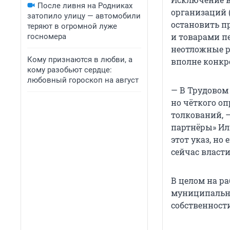
После ливня на Родниках
организаций 
затопило улицу — автомобили
остановить п
теряют в огромной луже
и товарами п
госномера
неотложные р
Кому признаются в любви, а
вполне конкр
кому разобьют сердце:
любовный гороскоп на август
— В Трудовом
но чёткого оп
толкований, 
партнёры» Ил
этот указ, но
сейчас власти
В целом на р
муниципальны
собственности