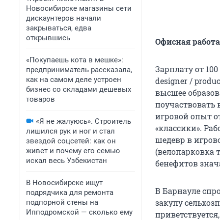
Новосибирске магазины сети
дискаунтеров начали
закрываться, едва
открывшись
Офисная работа
«Покупаешь кота в мешке»:
Зарплату от 100
предприниматель рассказала,
как на самом деле устроен
designer / prod
бизнес со складами дешевых
высшее образов
товаров
поучаствовать 
игровой опыт от
«Я не жалуюсь». Строитель
«классики». Раб
лишился рук и ног и стал
шедевр в игров
звездой соцсетей: как он
живет и почему его семью
(велопарковка т
искал весь Узбекистан
бенефитов знач
В Новосибирске ищут
В Барнауле спро
подрядчика для ремонта
закупу сельхозп
подпорной стены на
Ипподромской — сколько ему
приветствуется,