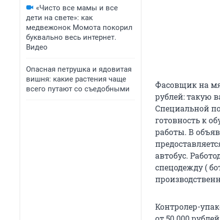
«Чисто все мамы и все
дети на свете»: как
медвежонок Момота покорил
буквально весь интернет.
Видео
Опасная петрушка и ядовитая
вишня: какие растения чаще
Фасовщик на мя
всего путают со съедобными
рублей: такую 
Специальной под
готовность к о
работы. В объя
предоставляетс
автобус. Работо
спецодежду ( бо
производственн
Контролер-упак
от 50 000 рубле