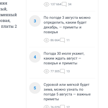
ания
137 664
34
ный,
 сменный
По погоде 3 августа можно
совая,
3
определить, каким будет
 платы 2
декабрь, — приметы и
поверья
86 664
11
Погода 30 июля укажет,
4
каким ждать август —
поверья и приметы
77 305
13
Суровой или мягкой будет
5
зима, можно узнать по
погоде 5 августа — важные
приметы
76 029
12