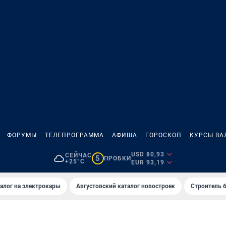
ФОРУМЫ
ТЕЛЕПРОГРАММА
АФИША
ГОРОСКОП
КУРСЫ ВА
USD 80,93
СЕЙЧАС
5
ПРОБКИ
+25°C
EUR 93,19
алог на электрокары
Августовский каталог новостроек
Строитель б