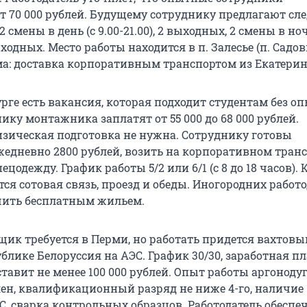
т 70 000 рублей. Будущему сотруднику предлагают с
 смены в день (с 9.00-21.00), 2 выходных, 2 смены в ноч
выходных. Место работы находится в п. Залесье (п. Садов
: доставка корпоративным транспортом из Екатерин
рге есть вакансия, которая подходит студентам без о
ку монтажника заплатят от 55 000 до 68 000 рублей.
зическая подготовка не нужна. Сотруднику готовы
едневно 2800 рублей, возить на корпоративном транс
ецодежду. График работы 5/2 или 6/1 (с 8 до 18 часов).
тся сотовая связь, проезд и обеды. Иногородних работ
чить бесплатным жильем.
ик требуется в Перми, но работать придется вахтов
блике Белоруссия на АЭС. График 30/30, заработная п
тавит не менее 100 000 рублей. Опыт работы аргоноду
лен, квалификационный разряд не ниже 4-го, наличие
С, сварка контрольных образцов. Работодатель обеспе