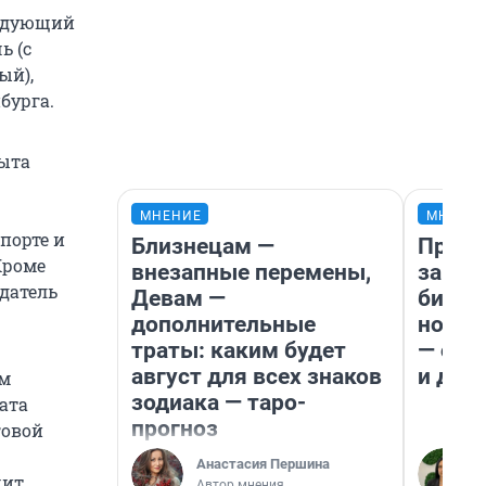
ледующий
ь (с
ый),
бурга.
пыта
МНЕНИЕ
МНЕНИ
порте и
Близнецам —
Прода
 Кроме
внезапные перемены,
запла
одатель
Девам —
бизне
дополнительные
новый
траты: каким будет
— он 
август для всех знаков
и даж
ым
зодиака — таро-
лата
прогноз
говой
Анастасия Першина
чит
Автор мнения