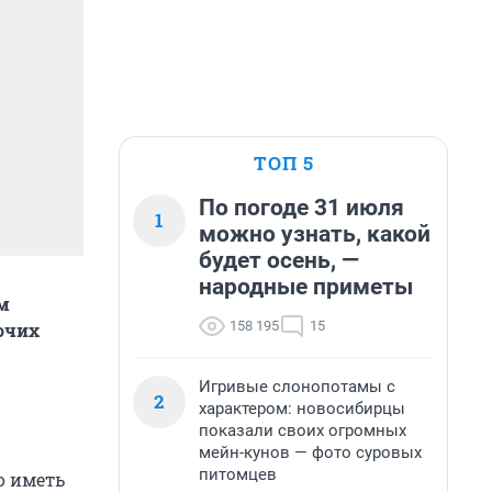
ТОП 5
По погоде 31 июля
1
можно узнать, какой
будет осень, —
народные приметы
м
158 195
15
очих
Игривые слонопотамы с
2
характером: новосибирцы
показали своих огромных
мейн-кунов — фото суровых
питомцев
о иметь