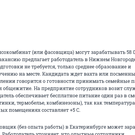
сокомбинат (или фасовщица) могут зарабатывать 58 
вакансию предлагает работодатель в Нижнем Новгороде
готовки не требуется, только среднее образование и
бучению на месте. Кандидата ждет вахта или посменн
влении говорится о готовности принимать семейные 
я общежитие. На предприятие сотрудников возит сл
датель обеспечивает бесплатное питание один раз в см
тинки, термобелье, комбинезоны), так как температура
ых помещениях составляет +5 С.
овщик (без опыта работы) в Екатеринбурге может зар
й. Работодатель уточняет, что опытные сотрудники