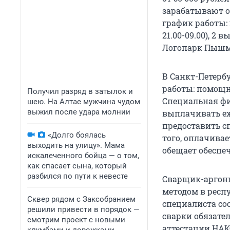
зарабатывают о
график работы: 2
21.00-09.00), 2 
Логопарк Пышма
В Санкт-Петербу
работы: помощни
Получил разряд в затылок и
Специальная фи
шею. На Алтае мужчина чудом
выжил после удара молнии
выплачивать еж
предоставить сп
«Долго боялась
того, оплачивае
выходить на улицу». Мама
обещает обеспе
искалеченного бойца — о том,
как спасает сына, который
разбился по пути к невесте
Сварщик-аргонщ
методом в респу
Сквер рядом с Заксобранием
специалиста сос
решили привести в порядок —
сварки обязате
смотрим проект с новыми
аттестации НАК