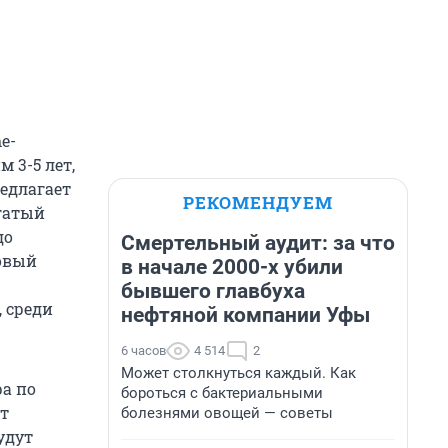
e-
 3-5 лет,
едлагает
РЕКОМЕНДУЕМ
гатый
до
Смертельный аудит: за что
новый
в начале 2000-х убили
бывшего главбуха
, среди
нефтяной компании Уфы
6 часов
4 514
2
Может столкнуться каждый. Как
ра по
бороться с бактериальными
ыт
болезнями овощей — советы
удут