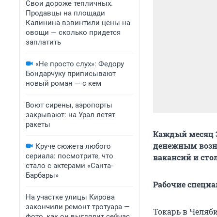
Свои дороже тепличных.
Продавцы на площади
Калинина взвинтили цены на
овощи — сколько придется
заплатить
«Не просто слух»: Федору
Бондарчуку приписывают
новый роман — с кем
Воют сирены, аэропорты
закрывают: на Урал летят
ракеты
Каждый месяц 
денежным возна
Круче сюжета любого
сериала: посмотрите, что
вакансий и сто
стало с актерами «Санта-
Барбары»
Рабочие специа
На участке улицы Кирова
закончили ремонт тротуара —
Токарь в Челяби
фото, как он выглядит сейчас