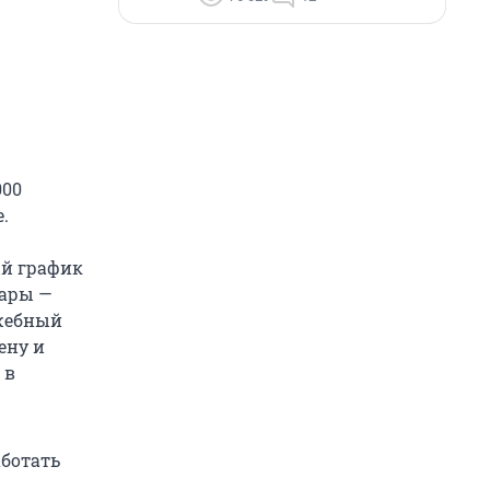
000
.
ый график
пары —
ужебный
ену и
 в
аботать