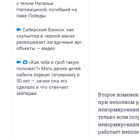
с телом Натальи
Наговициной, погибшей на
пике Победы
Сибирский Бэнкси: как
скульптор в черной маске
развешивает загадочные арт-
объекты — видео
«Как тебя в гроб такую
положат?» Мать двоих детей
набила первую татуировку в
50 лет — зачем она это
сделала и что отвечает
хейтерам
Второе изменен
при неполном р
ненормированны
только если со
ненормированны
работает непол