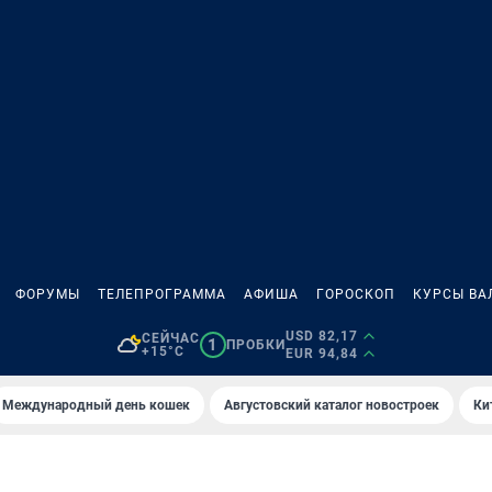
ФОРУМЫ
ТЕЛЕПРОГРАММА
АФИША
ГОРОСКОП
КУРСЫ ВА
USD 82,17
СЕЙЧАС
1
ПРОБКИ
+15°C
EUR 94,84
Международный день кошек
Августовский каталог новостроек
Ки