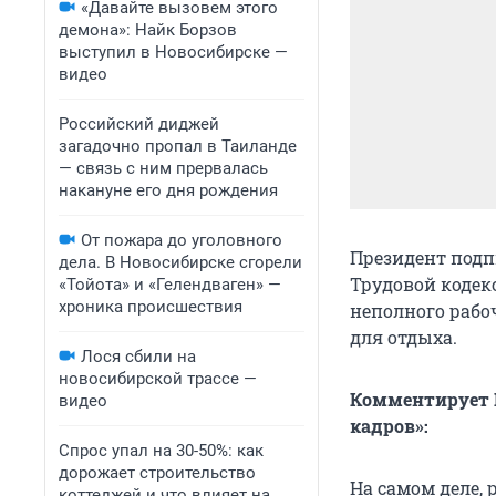
«Давайте вызовем этого
демона»: Найк Борзов
выступил в Новосибирске —
видео
Российский диджей
загадочно пропал в Таиланде
— связь с ним прервалась
накануне его дня рождения
От пожара до уголовного
Президент подп
дела. В Новосибирске сгорели
Трудовой кодек
«Тойота» и «Гелендваген» —
хроника происшествия
неполного рабо
для отдыха.
Лося сбили на
новосибирской трассе —
Комментирует М
видео
кадров»:
Спрос упал на 30-50%: как
дорожает строительство
На самом деле,
коттеджей и что влияет на