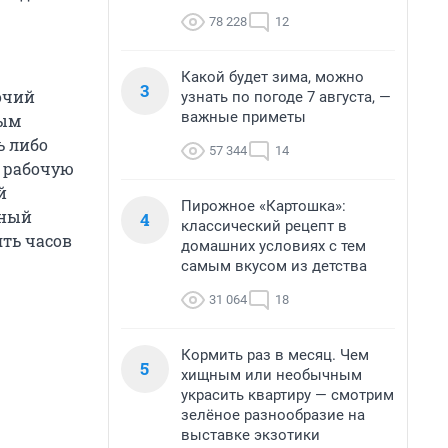
78 228
12
Какой будет зима, можно
3
очий
узнать по погоде 7 августа, —
важные приметы
ным
ь либо
57 344
14
ю рабочую
й
Пирожное «Картошка»:
лный
4
классический рецепт в
ять часов
домашних условиях с тем
самым вкусом из детства
31 064
18
Кормить раз в месяц. Чем
5
хищным или необычным
украсить квартиру — смотрим
зелёное разнообразие на
выставке экзотики