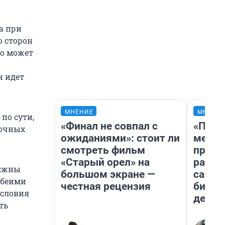
а при
ю сторон
то может
н идет
МНЕНИЕ
МНЕНИ
по сути,
«Финал не совпал с
«Поку
рочных
ожиданиями»: стоит ли
мешке
смотреть фильм
предп
«Старый орел» на
расска
олжны
большом экране —
самом
обеими
честная рецензия
бизне
условия
дешев
ть