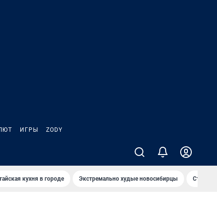
ЛЮТ
ИГРЫ
ZODY
тайская кухня в городе
Экстремально худые новосибирцы
Старт те