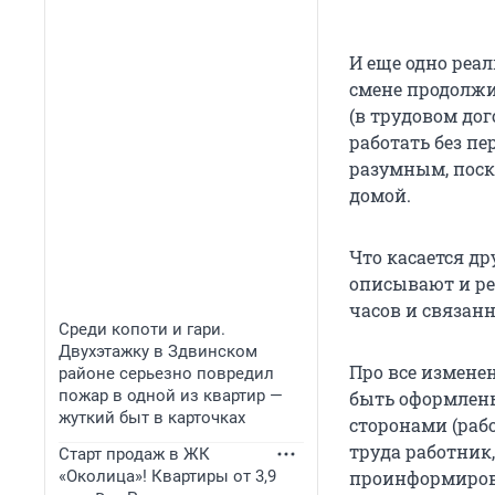
И еще одно реа
смене продолжи
(в трудовом дог
работать без п
разумным, поск
домой.
Что касается др
описывают и р
часов и связан
Среди копоти и гари.
Двухэтажку в Здвинском
Про все измене
районе серьезно повредил
пожар в одной из квартир —
быть оформлены
жуткий быт в карточках
сторонами (раб
труда работник
Старт продаж в ЖК
«Околица»! Квартиры от 3,9
проинформирова