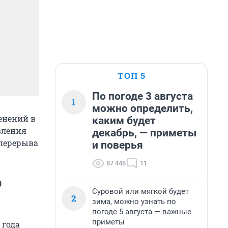
ТОП 5
По погоде 3 августа
1
можно определить,
енений в
каким будет
вления
декабрь, — приметы
 перерыва
и поверья
87 448
11
0
Суровой или мягкой будет
2
зима, можно узнать по
погоде 5 августа — важные
приметы
 года