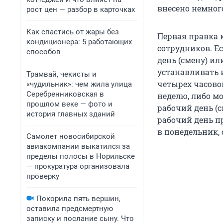
внесено немног
рост цен — разбор в карточках
Как спастись от жары без
Первая правка 
кондиционера: 5 работающих
сотрудников. Е
способов
день (смену) и
устанавливать и
Трамвай, чекисты и
четырех часово
«чудильник»: чем жила улица
Серебренниковская в
неделю, либо м
прошлом веке — фото и
рабочий день (
история главных зданий
рабочий день пр
в понедельник, 
Самолет новосибирской
авиакомпании выкатился за
пределы полосы в Норильске
— прокуратура организовала
проверку
Покорила пять вершин,
оставила предсмертную
записку и послание сыну. Что