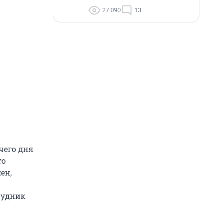
27 090
13
чего дня
то
ен,
рудник