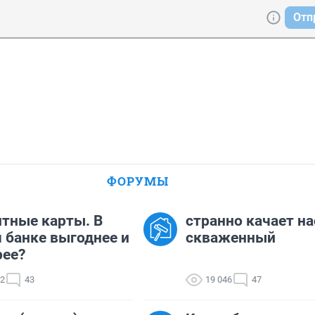
Отп
ФОРУМЫ
тные карты. В
странно качает на
 банке выгоднее и
скваженный
рее?
22
43
19 046
47