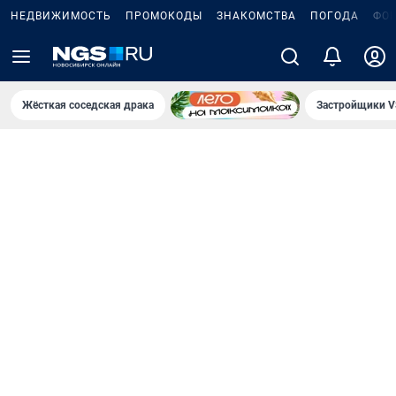
НЕДВИЖИМОСТЬ
ПРОМОКОДЫ
ЗНАКОМСТВА
ПОГОДА
ФО
Жёсткая соседская драка
Застройщики V