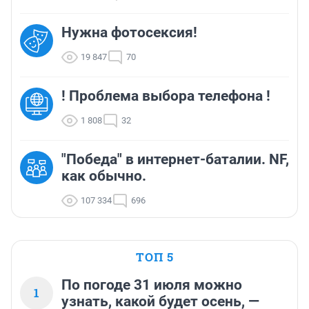
Нужна фотосексия!
19 847
70
! Проблема выбора телефона !
1 808
32
"Победа" в интернет-баталии. NF,
как обычно.
107 334
696
ТОП 5
По погоде 31 июля можно
1
узнать, какой будет осень, —