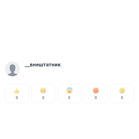
__внештатник
0
0
0
0
0