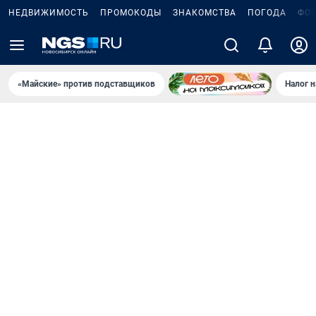
НЕДВИЖИМОСТЬ
ПРОМОКОДЫ
ЗНАКОМСТВА
ПОГОДА
ФО
«Майские» против подставщиков
Налог 