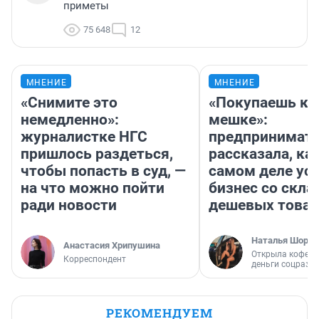
приметы
75 648
12
МНЕНИЕ
МНЕНИЕ
«Снимите это
«Покупаешь ко
немедленно»:
мешке»:
журналистке НГС
предпринимат
пришлось раздеться,
рассказала, как
чтобы попасть в суд, —
самом деле ус
на что можно пойти
бизнес со скл
ради новости
дешевых това
Наталья Шорох
Анастасия Хрипушина
Открыла кофейн
Корреспондент
деньги соцразв
РЕКОМЕНДУЕМ