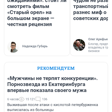
ожиданиями»: стоит ли
чудом не разва
смотреть фильм
транспортный 
«Старый орел» на
разнес миф о 
большом экране —
советских доро
честная рецензия
Олег Арефьев
Блогер, предпри
Надежда Губарь
владелец в тра
бизнесе
РЕКОМЕНДУЕМ
«Мужчины не терпят конкуренции».
Порнозвезда из Екатеринбурга
впервые показала своего мужа
6 часов
15 121
136
Выжившая после атаки с кислотой петербурженка
выписалась из больницы