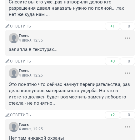
Снесите вы его уже..раз натворили делов кто 
разрешения давал наказать нужно по полной....так 
нет же куда нам ...
+1
–0
ОТВЕТИТЬ
Гость
4 июня, 12:35
залипла в текстурах...
+0
–0
ОТВЕТИТЬ
Гость
4 июня, 12:26
Это понятно что сейчас начнут перепирательства, раз 
дело коснулось материального ущерба. Но кто в 
итоге-то должен будет возместить замену лобового 
стекла - не понятно..
+2
–0
ОТВЕТИТЬ
Гость
4 июня, 12:25
Нет там никакой охраны
