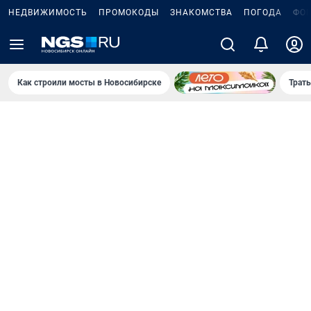
НЕДВИЖИМОСТЬ
ПРОМОКОДЫ
ЗНАКОМСТВА
ПОГОДА
ФО
Как строили мосты в Новосибирске
Траты