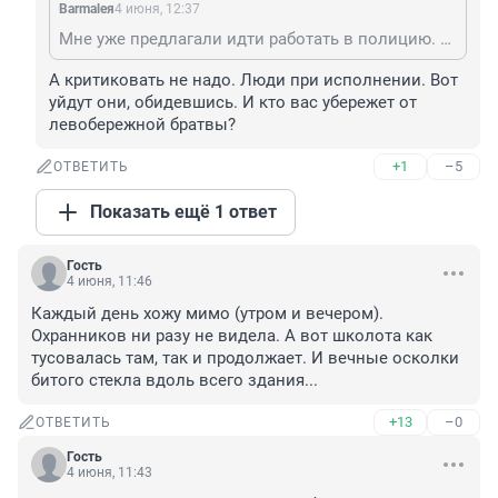
Barmaleя
4 июня, 12:37
Мне уже предлагали идти работать в полицию. Именно сами полицейские, но из той будки, что на газоне. Я их слегка покритиковала, они обиделись.
А критиковать не надо. Люди при исполнении. Вот 
уйдут они, обидевшись. И кто вас убережет от 
левобережной братвы?
+1
–5
ОТВЕТИТЬ
Показать ещё 1 ответ
Гость
4 июня, 11:46
Каждый день хожу мимо (утром и вечером). 
Охранников ни разу не видела. А вот школота как 
тусовалась там, так и продолжает. И вечные осколки 
битого стекла вдоль всего здания...
+13
–0
ОТВЕТИТЬ
Гость
4 июня, 11:43