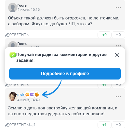
Гость
4 июня, 15:15
Объект такой должен быть огорожен, не ленточками, 
а забором. Ждут когда будет ЧП, что ли?
+0
–0
ОТВЕТИТЬ
Гость
4 июня, 14:53
Получай награды за комментарии и другие 
Звонил недавно в 112 - малолетки кидали листы 
задания!
железа на парковку Сансити. Один лист приземлился 
рядом с авто, аж сработала сигалка. 

Подробнее в профиле
И никому нет дела
+1
–0
ОТВЕТИТЬ
muk
4 июня, 14:49
Землю о дать под застройку желающей компании, а 
за снос недостроя удержать у собственников!
+1
–0
ОТВЕТИТЬ
1