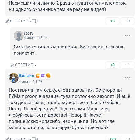
Насмешили, я лично 2 раза оттуда гонял малолеток, 
ни одного охранника там не разу не видел)
+5
–0
ОТВЕТИТЬ
1
Гость
4 июня, 13:44
Смотри гонитель малолеток. Булыжник в глазик 
прилетит.
+3
–1
ОТВЕТИТЬ
Barmaleя
4 июня, 11:48
Поставили там будку, стоит закрытая. Со стороны 
ГУМа проход в здание, туда постоянно заходят. И ещё 
там дикая грязь, полно мусора, хоть бы кто убрал. 
Центр Левобережья!!! Под окнами Миротеля: 
любуйтесь, гости дорогие! Позор!!! Насчет 
полицейских - спасибо, насмешили. Но вот где 
машина стояла, на которую булыжник упал?
+23
–0
ОТВЕТИТЬ
4