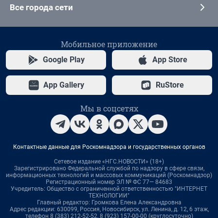
Все города сети
Мобильное приложение
Google Play
App Store
App Gallery
RuStore
Мы в соцсетях
Контактные данные для Роскомнадзора и государственных органов
Сетевое издание «НГС.НОВОСТИ» (18+)
Зарегистрировано Федеральной службой по надзору в сфере связи,
информационных технологий и массовых коммуникаций (Роскомнадзор)
Регистрационный номер ЭЛ № ФС 77— 84683
Учредитель: Общество с ограниченной ответственностью "ИНТЕРНЕТ
ТЕХНОЛОГИИ"
Главный редактор: Громкова Елена Александровна
Адрес редакции: 630099, Россия, Новосибирск, ул. Ленина, д. 12, 6 этаж,
телефон 8 (383) 212-52-52, 8 (923) 157-00-00 (круглосуточно)