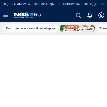
НЕДВИЖИМОСТЬ
ПРОМОКОДЫ
ЗНАКОМСТВА
ПОГОДА
ФО
Как строили мосты в Новосибирске
Траты