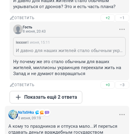
И давно для наших жителей стало обычным 
укрываться от дронов? Это и есть часть плана?
+2
–1
ОТВЕТИТЬ
Гость
8 июня, 20:43
lexxxer
8 июня, 15:11
И давно для наших жителей стало обычным укрываться от дронов? Это и есть часть плана?
Ну почему же это стало обычным для ваших 
жителей, миллионы украинцев переехали жить на 
Запад и не думают возвращаться
+0
–3
ОТВЕТИТЬ
Показать ещё 2 ответа
NaTaSHka
3 июня, 09:19
А кому то праздников и отпуска мало...И переться 
отдавать деньги враждебным государством 