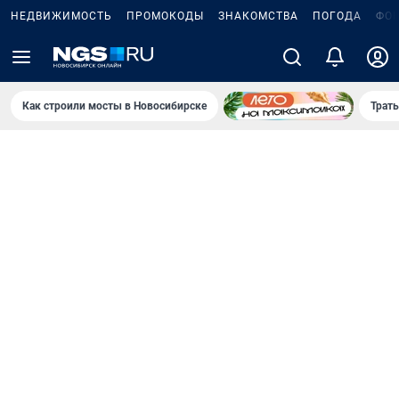
НЕДВИЖИМОСТЬ
ПРОМОКОДЫ
ЗНАКОМСТВА
ПОГОДА
ФО
Как строили мосты в Новосибирске
Траты