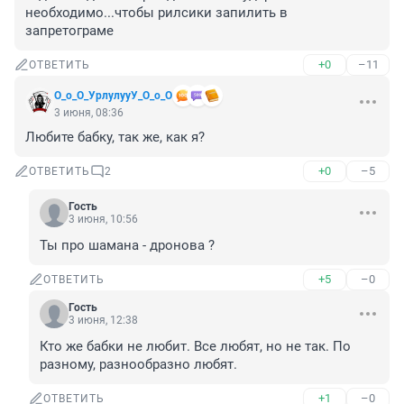
необходимо...чтобы рилсики запилить в 
запретограме
+0
–11
ОТВЕТИТЬ
О_о_О_УрлулууУ_О_о_О
3 июня, 08:36
Любите бабку, так же, как я?
+0
–5
ОТВЕТИТЬ
2
Гость
3 июня, 10:56
Ты про шамана - дронова ?
+5
–0
ОТВЕТИТЬ
Гость
3 июня, 12:38
Кто же бабки не любит. Все любят, но не так. По 
разному, разнообразно любят.
+1
–0
ОТВЕТИТЬ