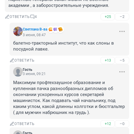
академии , а заборостроительные учреждения.
+25
–2
ОТВЕТИТЬ
4
Светлана В-ва
3 июня, 08:47
балетно-тракторный институт, что как слоны в 
посудной лавке.
+13
–5
ОТВЕТИТЬ
Гость
3 июня, 09:21
Максимум профтехзаушное образование и 
купленная пачка разнообразных дипломов об 
окончании ускоренных курсов секретарей 
машинисток. Как подавать чай начальнику, под 
каким углом, какой длинны колготки и бюстгальтер 
( для мужчин набрюшник на грудь ).
+12
–0
ОТВЕТИТЬ
Гость