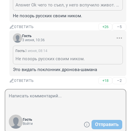
Answer Ok чего то съел, у него вспучило живот. И тогда то мы узнали, вот откуда прёт
Не позорь русских своим ником.
+26
–5
ОТВЕТИТЬ
Гость
3 июня, 10:36
Гость
3 июня, 08:14
Не позорь русских своим ником.
Это видать поклонник дронова-шамана
+18
–2
ОТВЕТИТЬ
Гость
Войти
Отправить