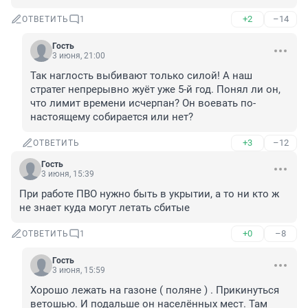
+2
–14
ОТВЕТИТЬ
1
Гость
3 июня, 21:00
Так наглость выбивают только силой! А наш 
стратег непрерывно жуёт уже 5-й год. Понял ли он, 
что лимит времени исчерпан? Он воевать по-
настоящему собирается или нет?
+3
–12
ОТВЕТИТЬ
Гость
3 июня, 15:39
При работе ПВО нужно быть в укрытии, а то ни кто ж 
не знает куда могут летать сбитые
+0
–8
ОТВЕТИТЬ
1
Гость
3 июня, 15:59
Хорошо лежать на газоне ( поляне ) . Прикинуться 
ветошью. И подальше он населённых мест. Там 