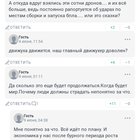
А откуда вдруг взялись эти сотни дронов.... и их всё 
больше, ведь постоянно рапортуется об ударах по 
местам сборки и запуска бпла..... или это сказки?
+2
–0
ОТВЕТИТЬ
Гость
4 июня, 11:54
движуха движется. наш главный движухер доволен?
+4
–1
ОТВЕТИТЬ
Гость
4 июня, 01:11
Да сколько это еще будет продолжаться.Когда будет 
мир.Почему люди должны страдать непонятно за что.
+11
–0
ОТВЕТИТЬ
1
Гость
9 июня, 04:38
Мне понятно за что. Всё идёт по плану. И 
экономика у нас после бурного периода роста 