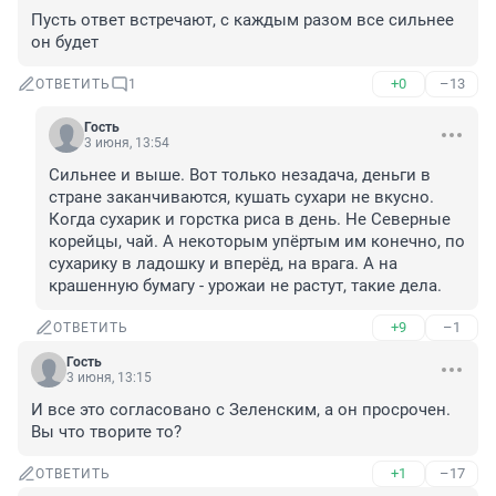
Пусть ответ встречают, с каждым разом все сильнее 
он будет
+0
–13
ОТВЕТИТЬ
1
Гость
3 июня, 13:54
Сильнее и выше. Вот только незадача, деньги в 
стране заканчиваются, кушать сухари не вкусно. 
Когда сухарик и горстка риса в день. Не Северные 
корейцы, чай. А некоторым упёртым им конечно, по 
сухарику в ладошку и вперёд, на врага. А на 
крашенную бумагу - урожаи не растут, такие дела.
+9
–1
ОТВЕТИТЬ
Гость
3 июня, 13:15
И все это согласовано с Зеленским, а он просрочен. 
Вы что творите то?
+1
–17
ОТВЕТИТЬ