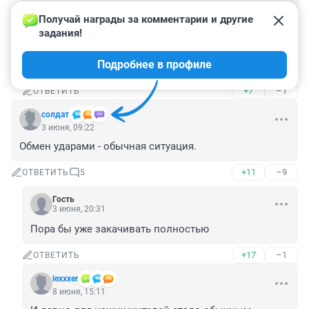
Надо спросить у ботиков из Питера, откуда летают. 
Получай награды за комментарии и другие 
И куда падают. Говорят на нефтепорт Питера и 
задания!
дымы прям в центр города Петроград. Наверно 
башню Газпрома снесут, шибка она выдающаяся. 
Подробнее в профиле
Высоко из грунта высунута, скромнее надо.
+7
–1
ОТВЕТИТЬ
солдат
3 июня, 09:22
Обмен ударами - обычная ситуация.
+11
–9
ОТВЕТИТЬ
5
Гость
3 июня, 20:31
Пора бы уже закачивать полностью
+17
–1
ОТВЕТИТЬ
lexxxer
8 июня, 15:11