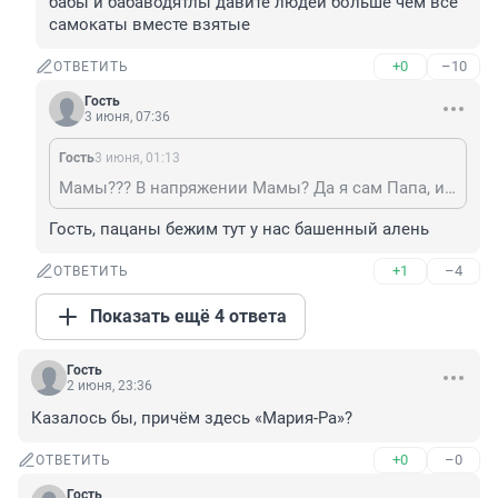
бабы и бабаводятлы давите людей больше чем все 
самокаты вместе взятые
+0
–10
ОТВЕТИТЬ
Гость
3 июня, 07:36
Гость
3 июня, 01:13
Мамы??? В напряжении Мамы? Да я сам Папа, и я гуляя с дочкой, в парке, культуры и отдыха, Берёзовая роща, впадал в бешенство. Идти нереально, сохраняя спокойствие, потому что, едут на велосипедах, электросамокатах, по любой стороне дорожки, по центру, справа, слева, навстречу тебе или сзади. Оглянулся назад, посмотрел, никого, пять секунд, пролетает рядом электодрын, а верхом на нём рандомная тушка, подросток, ребёнок, кабан, лошадь. И ещё, собак выгуливают. Вот я честно понять не могу, что должно быть в голове, у существа, чтобы оно поехало в парк.
Гость, пацаны бежим тут у нас башенный алень
+1
–4
ОТВЕТИТЬ
Показать ещё 4 ответа
Гость
2 июня, 23:36
Казалось бы, причём здесь «Мария-Ра»?
+0
–0
ОТВЕТИТЬ
Гость