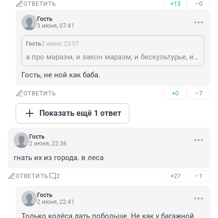
+13
–0
ОТВЕТИТЬ
Гость
3 июня, 07:41
Гость
2 июня, 23:57
а про маразм, и закон маразм, и бескультурье, и мощность там больше..и опасная езда, и часто пьяные и права категории М нет у большинства, и несовершеннолетние, вдвоем и троем.
Гость, не ной как баба.
+0
–7
ОТВЕТИТЬ
Показать ещё 1 ответ
Гость
2 июня, 22:36
гнать их из города. в леса
+27
–1
ОТВЕТИТЬ
2
Гость
2 июня, 22:41
Только колёса дать побольше. Не как у багажной 