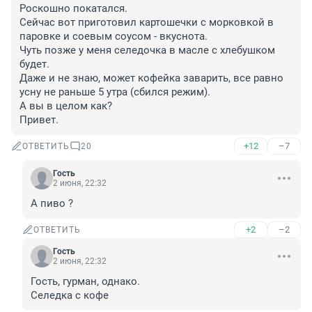
Роскошно покатался.

Сейчас вот приготовил картошечки с морковкой в 
паровке и соевым соусом - вкуснота.

Чуть позже у меня селедочка в масле с хлебушком 
будет.

Даже и не знаю, может кофейка заварить, все равно 
усну не раньше 5 утра (сбился режим).

А вы в целом как?

Привет.
+12
–7
ОТВЕТИТЬ
20
Гость
2 июня, 22:32
А пиво ?
+2
–2
ОТВЕТИТЬ
Гость
2 июня, 22:32
Гость, гурман, однако.

Селедка с кофе