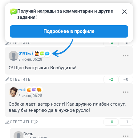
+0
–0
ОТВЕТИТЬ
Получай награды за комментарии и другие 
задания!
Гость
3 июня, 07:32
Подробнее в профиле
нет в стране никакой культуры, кроме потребления
+4
–0
ОТВЕТИТЬ
O191ku$
3 июня, 06:28
О! Щас Бастрыкин Возбудится!
+2
–0
ОТВЕТИТЬ
muk
3 июня, 06:25
Собака лает, ветер носит! Как дружно плибеи стонут, 
вашу бы энергию да в нужное русло!
+0
–1
ОТВЕТИТЬ
2
Гость