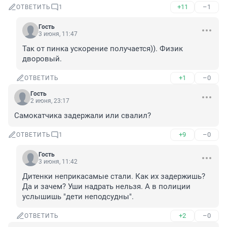
+11
–1
ОТВЕТИТЬ
1
Гость
3 июня, 11:47
Так от пинка ускорение получается)). Физик 
дворовый.
+1
–0
ОТВЕТИТЬ
Гость
2 июня, 23:17
Самокатчика задержали или свалил?
+9
–0
ОТВЕТИТЬ
1
Гость
3 июня, 11:42
Дитенки неприкасамые стали. Как их задержишь? 
Да и зачем? Уши надрать нельзя. А в полиции 
услышишь "дети неподсудны".
+2
–0
ОТВЕТИТЬ