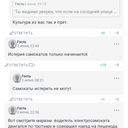
Гость
3 июня, 09:18
Ты видимо уверен, что если на соседней улице произошло убийство, то ты можешь спокойно грабить на своей? Когда тебе наконец флэшку из башки вытащат и ты вернешься в первозданный вид крысы с голым хвостом?
Культура из вас так и прет.
+0
–0
ОТВЕТИТЬ
Гость
2 июня, 22:43
Истерия самокатов только начинается
+18
–0
ОТВЕТИТЬ
1
Гость
3 июня, 08:21
Самокаты истерить не могут.
+1
–0
ОТВЕТИТЬ
Гость
2 июня, 22:36
Вот смотрите маразм: водитель электросамоката 
двигался по тротуару и совершил наезд на пешехода. 