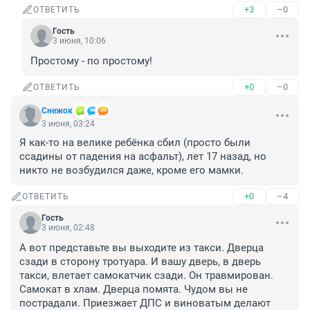
+3
–0
ОТВЕТИТЬ
Гость
3 июня, 10:06
Простому - по простому!
+0
–0
ОТВЕТИТЬ
Снежoк
3 июня, 03:24
Я как-то на велике ребёнка сбил (просто были 
ссадины от падения на асфальт), лет 17 назад, но 
никто не возбудился даже, кроме его мамки.
+0
–4
ОТВЕТИТЬ
Гость
3 июня, 02:48
А вот представьте вы выходите из такси. Дверца 
сзади в сторону тротуара. И вашу дверь, в дверь 
такси, влетает самокатчик сзади. Он травмирован. 
Самокат в хлам. Дверца помята. Чудом вы не 
пострадали. Приезжает ДПС и виноватым делают 