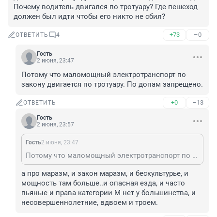
Почему водитель двигался по тротуару? Где пешеход 
должен был идти чтобы его никто не сбил?
+73
–0
ОТВЕТИТЬ
4
Гость
2 июня, 23:47
Потому что маломощный электротранспорт по 
закону двигается по тротуару. По допам запрещено.
+0
–13
ОТВЕТИТЬ
Гость
2 июня, 23:57
Гость
2 июня, 23:47
Потому что маломощный электротранспорт по закону двигается по тротуару. По допам запрещено.
а про маразм, и закон маразм, и бескультурье, и 
мощность там больше..и опасная езда, и часто 
пьяные и права категории М нет у большинства, и 
несовершеннолетние, вдвоем и троем.