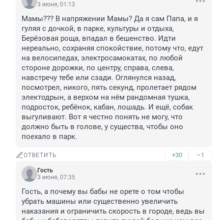
3 июня, 01:13
Мамы??? В напряжении Мамы? Да я сам Папа, и я 
гуляя с дочкой, в парке, культуры и отдыха, 
Берёзовая роща, впадал в бешенство. Идти 
нереально, сохраняя спокойствие, потому что, едут 
на велосипедах, электросамокатах, по любой 
стороне дорожки, по центру, справа, слева, 
навстречу тебе или сзади. Оглянулся назад, 
посмотрел, никого, пять секунд, пролетает рядом 
электодрын, а верхом на нём рандомная тушка, 
подросток, ребёнок, кабан, лошадь. И ещё, собак 
выгуливают. Вот я честно понять не могу, что 
должно быть в голове, у существа, чтобы оно 
поехало в парк.
+30
–1
ОТВЕТИТЬ
Гость
3 июня, 07:35
Гость, а почему вы бабы не орете о том чтобы 
убрать машины или существенно увеличить 
наказания и ограничить скорость в городе, ведь вы 