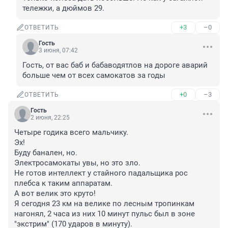
тележки, а дюймов 29.
+3
–0
ОТВЕТИТЬ
Гость
3 июня, 07:42
Гость, от вас баб и бабаводятлов на дороге аварий 
больше чем от всех самокатов за годы
+0
–3
ОТВЕТИТЬ
Гость
2 июня, 22:25
Четыре годика всего мальчику.

Эх!

Буду банален, но.

Электросамокаты увы, но это зло.

Не готов интеллект у стайного падальщика рос 
плебса к таким аппаратам.

А вот велик это круто!

Я сегодня 23 км на велике по лесным тропинкам 
нагонял, 2 часа из них 10 минут пульс был в зоне 
"экстрим" (170 ударов в минуту).
