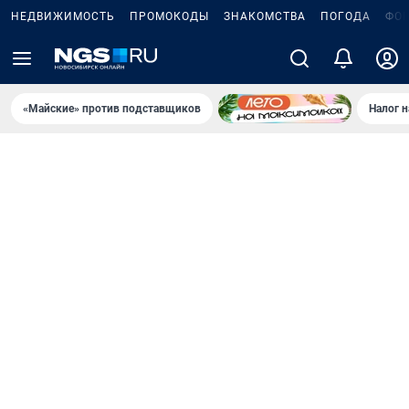
НЕДВИЖИМОСТЬ
ПРОМОКОДЫ
ЗНАКОМСТВА
ПОГОДА
ФО
«Майские» против подставщиков
Налог 