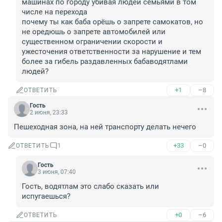
машинах по городу убивая людей семьями в том 
числе на перехода

почему ты как баба орёшь о запрете самокатов, но 
не оредюшь о запрете автомобилей или 
существенном ограничении скорости и 
ужесточения ответственности за нарушение и тем 
более за гибель раздавленных бабаводятлами 
людей?
+1
–8
ОТВЕТИТЬ
Гость
2 июня, 23:33
Пешеходная зона, на ней транспорту делать нечего
+33
–0
ОТВЕТИТЬ
1
Гость
3 июня, 07:40
Гость, водятлам это слабо сказать или 
испугаешься?
+0
–6
ОТВЕТИТЬ