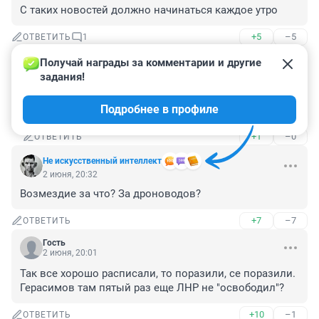
С таких новостей должно начинаться каждое утро
+5
–5
ОТВЕТИТЬ
1
Получай награды за комментарии и другие 
Гость
3 июня, 10:50
задания!
Гость, Получишь и ТЫ такую новость в свой дом,на 
Подробнее в профиле
свою голову.
+1
–0
ОТВЕТИТЬ
Не искусственный интеллект
2 июня, 20:32
Возмездие за что? За дроноводов?
+7
–7
ОТВЕТИТЬ
Гость
2 июня, 20:01
Так все хорошо расписали, то поразили, се поразили. 
Герасимов там пятый раз еще ЛНР не "освободил"?
+10
–1
ОТВЕТИТЬ