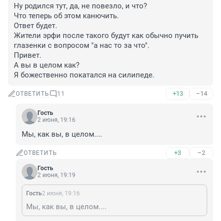
Ну родился тут, да, не повезло, и что?

Что теперь об этом канючить.

Ответ будет.

Жители эрфи после такого будут как обычно пучить 
глазенки с вопросом "а нас то за что".

Привет.

А вы в целом как?

Я божественно покатался на силипеде.
+13
–14
ОТВЕТИТЬ
11
Гость
2 июня, 19:16
Мы, как вы, в целом....
+3
–2
ОТВЕТИТЬ
Гость
2 июня, 19:19
Гость
2 июня, 19:16
Мы, как вы, в целом....