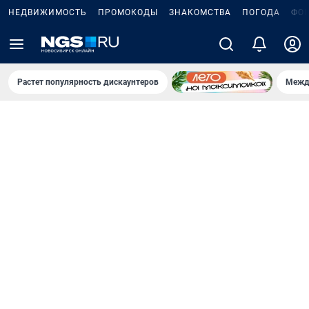
НЕДВИЖИМОСТЬ
ПРОМОКОДЫ
ЗНАКОМСТВА
ПОГОДА
ФО
Растет популярность дискаунтеров
Межд