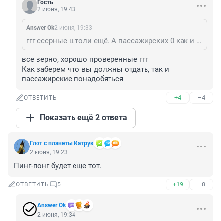
Гость
2 июня, 19:43
Answer Ok
2 июня, 19:33
ггг сссрные штоли ещё. А пассажирских 0 как и было. Ну ври дальше ещё)))
все верно, хорошо проверенные ггг

Как заберем что вы должны отдать, так и 
пассажирские понадобяться
+4
–4
ОТВЕТИТЬ
Показать ещё 2 ответа
Глот с планеты Катрук
2 июня, 19:23
Пинг-понг будет еще тот.
+19
–8
ОТВЕТИТЬ
5
Answer Ok
2 июня, 19:34