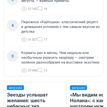
августа, — важные приметы
57 162
14
Пирожное «Картошка»: классический рецепт
4
в домашних условиях с тем самым вкусом из
детства
31 027
17
Кормить раз в месяц. Чем хищным или
5
необычным украсить квартиру — смотрим
зелёное разнообразие на выставке экзотики
27 056
13
МНЕНИЕ
МНЕНИЕ
Звезды услышат
«Мы видим нов
желания: шесть
Нолана»: с как
небесных тел
настроем нужн