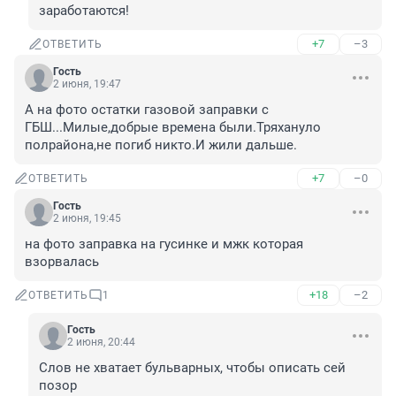
заработаются!
+7
–3
ОТВЕТИТЬ
Гость
2 июня, 19:47
А на фото остатки газовой заправки с 
ГБШ...Милые,добрые времена были.Тряхануло 
полрайона,не погиб никто.И жили дальше.
+7
–0
ОТВЕТИТЬ
Гость
2 июня, 19:45
на фото заправка на гусинке и мжк которая 
взорвалась
+18
–2
ОТВЕТИТЬ
1
Гость
2 июня, 20:44
Слов не хватает бульварных, чтобы описать сей 
позор