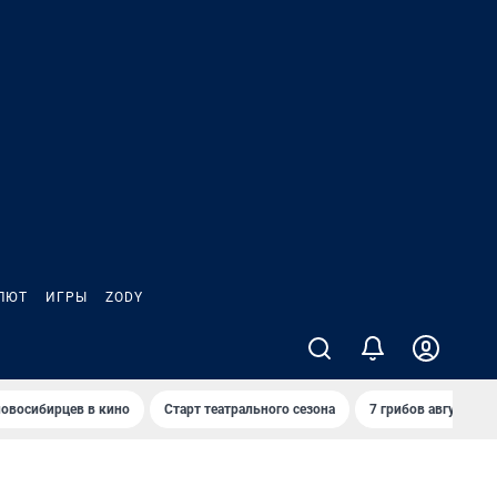
ЛЮТ
ИГРЫ
ZODY
овосибирцев в кино
Старт театрального сезона
7 грибов августа