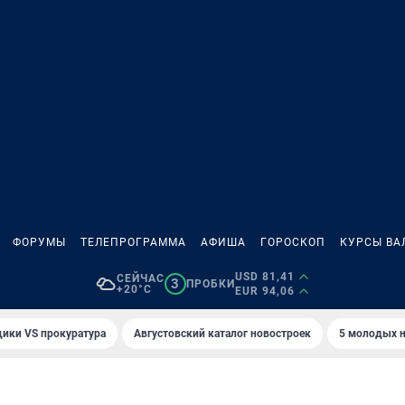
ФОРУМЫ
ТЕЛЕПРОГРАММА
АФИША
ГОРОСКОП
КУРСЫ ВА
USD 81,41
СЕЙЧАС
3
ПРОБКИ
+20°C
EUR 94,06
ики VS прокуратура
Августовский каталог новостроек
5 молодых н