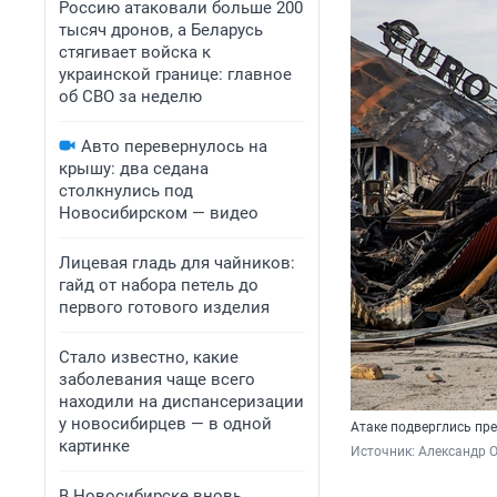
Россию атаковали больше 200
тысяч дронов, а Беларусь
стягивает войска к
украинской границе: главное
об СВО за неделю
Авто перевернулось на
крышу: два седана
столкнулись под
Новосибирском — видео
Лицевая гладь для чайников:
гайд от набора петель до
первого готового изделия
Стало известно, какие
заболевания чаще всего
находили на диспансеризации
у новосибирцев — в одной
Атаке подверглись пре
картинке
Источник: 
Александр 
В Новосибирске вновь