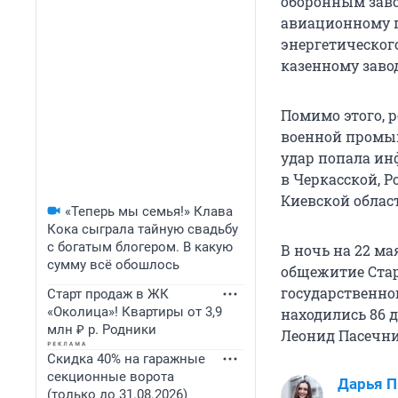
оборонным заво
авиационному п
энергетическог
казенному завод
Помимо этого, 
военной промыш
удар попала ин
в Черкасской, 
Киевской облас
«Теперь мы семья!» Клава
Кока сыграла тайную свадьбу
с богатым блогером. В какую
В ночь на 22 м
сумму всё обошлось
общежитие Стар
государственно
Старт продаж в ЖК
«Околица»! Квартиры от 3,9
находились 86 де
млн ₽ р. Родники
Леонид Пасечник
Скидка 40% на гаражные
секционные ворота
Дарья П
(только до 31.08.2026)