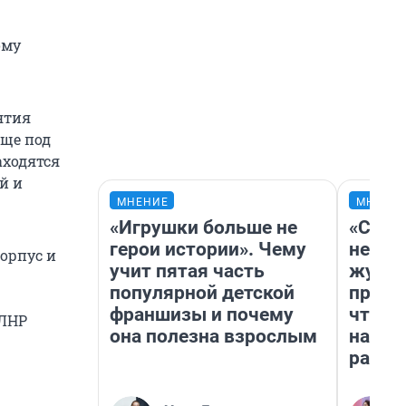
ому
ятия
еще под
аходятся
й и
МНЕНИЕ
МНЕНИ
«Игрушки больше не
«Сним
герои истории». Чему
немед
орпус и
учит пятая часть
журна
популярной детской
пришл
франшизы и почему
чтобы
 ЛНР
она полезна взрослым
на чт
ради 