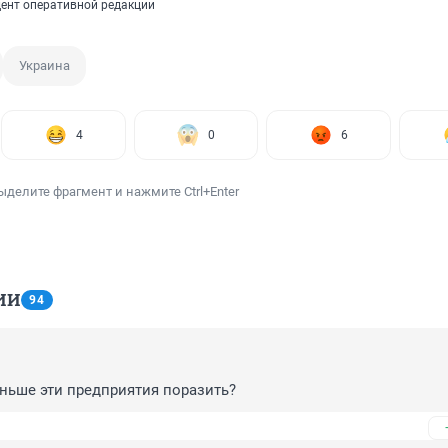
ент оперативной редакции
Украина
4
0
6
ыделите фрагмент и нажмите Ctrl+Enter
ИИ
94
ньше эти предприятия поразить?