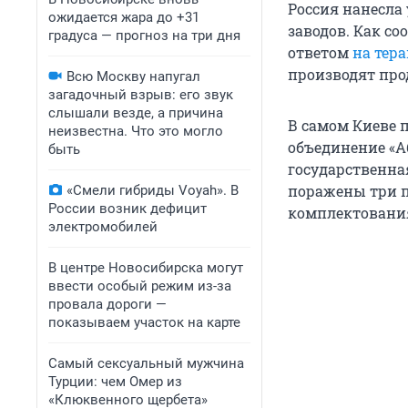
Россия нанесла
ожидается жара до +31
заводов. Как с
градуса — прогноз на три дня
ответом
на тера
производят про
Всю Москву напугал
загадочный взрыв: его звук
слышали везде, а причина
В самом Киеве п
неизвестна. Что это могло
объединение «Аб
быть
государственна
поражены три п
«Смели гибриды Voyah». В
России возник дефицит
комплектования
электромобилей
В центре Новосибирска могут
ввести особый режим из-за
провала дороги —
показываем участок на карте
Самый сексуальный мужчина
Турции: чем Омер из
«Клюквенного щербета»