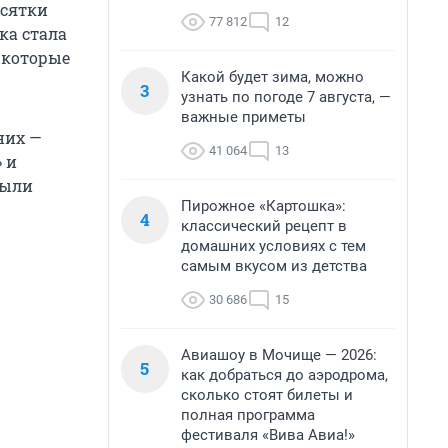
есятки
77 812
12
ка стала
 которые
Какой будет зима, можно
3
узнать по погоде 7 августа, —
важные приметы
них —
41 064
13
 и
были
Пирожное «Картошка»:
4
классический рецепт в
домашних условиях с тем
самым вкусом из детства
30 686
15
Авиашоу в Мочище — 2026:
5
как добраться до аэродрома,
сколько стоят билеты и
полная программа
фестиваля «Вива Авиа!»