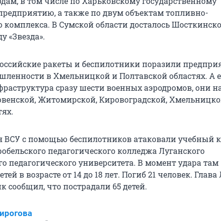
дам, в том числе по Харьковскому государственному
редприятию, а также по двум объектам топливно-
о комплекса. В Сумской области досталось Шосткинск
у «Звезда».
российские ракеты и беспилотники поразили предпри
ленности в Хмельницкой и Полтавской областях. А 
фраструктура сразу шести военных аэродромов, они н
Ровенской, Житомирской, Кировоградской, Хмельницко
тях.
ая ВСУ с помощью беспилотников атаковали учебный к
обельского педагогического колледжа Луганского
го педагогического университета. В момент удара там
тей в возрасте от 14 до 18 лет. Погиб 21 человек. Глава
 сообщил, что пострадали 65 детей.
ирогова