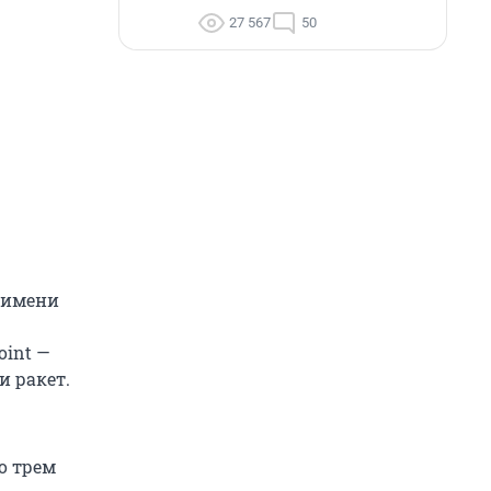
27 567
50
 имени
oint —
и ракет.
о трем