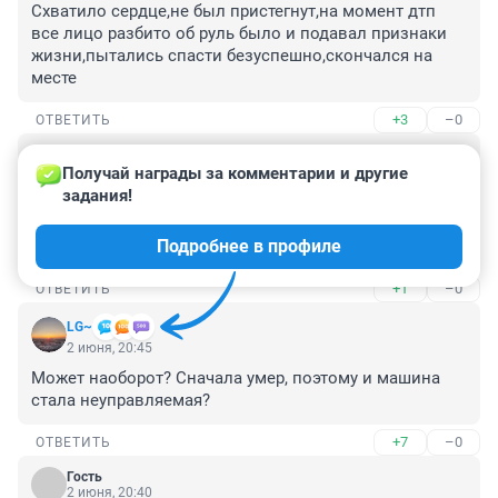
Схватило сердце,не был пристегнут,на момент дтп 
все лицо разбито об руль было и подавал признаки 
жизни,пытались спасти безуспешно,скончался на 
месте
+3
–0
ОТВЕТИТЬ
Гость
2 июня, 21:51
Получай награды за комментарии и другие 
задания!
в домовых чатах искали родственников, т.к у 
водителя остановилось сердце. и уж точно не от 
Подробнее в профиле
столкновения.
+1
–0
ОТВЕТИТЬ
LG~
2 июня, 20:45
Может наоборот? Сначала умер, поэтому и машина 
стала неуправляемая?
+7
–0
ОТВЕТИТЬ
Гость
2 июня, 20:40