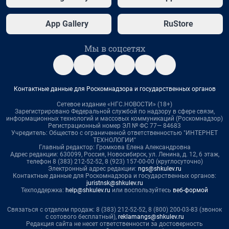
App Gallery
RuStore
Мы в соцсетях
Контактные данные для Роскомнадзора и государственных органов
Сетевое издание «НГС.НОВОСТИ» (18+)
Зарегистрировано Федеральной службой по надзору в сфере связи,
информационных технологий и массовых коммуникаций (Роскомнадзор)
Регистрационный номер ЭЛ № ФС 77— 84683
Учредитель: Общество с ограниченной ответственностью "ИНТЕРНЕТ
ТЕХНОЛОГИИ"
Главный редактор: Громкова Елена Александровна
Адрес редакции: 630099, Россия, Новосибирск, ул. Ленина, д. 12, 6 этаж,
телефон 8 (383) 212-52-52, 8 (923) 157-00-00 (круглосуточно)
Электронный адрес редакции:
ngs@shkulev.ru
Контактные данные для Роскомнадзора и государственных органов:
juristnsk@shkulev.ru
Техподдержка:
help@shkulev.ru
или воспользуйтесь
веб-формой
Связаться с отделом продаж: 8 (383) 212-52-52, 8 (800) 200-03-83 (звонок
с сотового бесплатный),
reklamangs@shkulev.ru
Редакция сайта не несет ответственности за достоверность