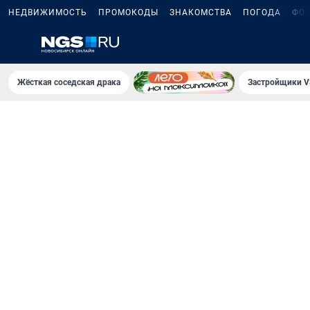
НЕДВИЖИМОСТЬ
ПРОМОКОДЫ
ЗНАКОМСТВА
ПОГОДА
ФО
Жёсткая соседская драка
Застройщики V