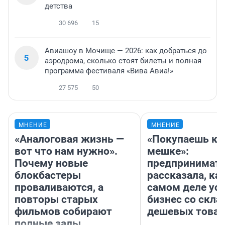
детства
30 696
15
Авиашоу в Мочище — 2026: как добраться до
5
аэродрома, сколько стоят билеты и полная
программа фестиваля «Вива Авиа!»
27 575
50
МНЕНИЕ
МНЕНИЕ
«Аналоговая жизнь —
«Покупаешь ко
вот что нам нужно».
мешке»:
Почему новые
предпринимат
блокбастеры
рассказала, как
проваливаются, а
самом деле ус
повторы старых
бизнес со скл
фильмов собирают
дешевых това
полные залы