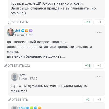
Гость, в холле ДК Юность казино открыл. 
Выигрыши старался правда не выплачивать , но 
открыл ).
+11
–1
ОТВЕТИТЬ
styil
1 июня, 15:06
да - пенсионный возраст подняли,

основываясь на статистике продолжительности 
жизни:

до пенсии банально не дожить....
+18
–4
ОТВЕТИТЬ
2
Гость
1 июня, 17:15
styil, а ты думаешь мужчины нужны кому-то 
живыми?
+0
–7
ОТВЕТИТЬ
273810