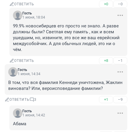
+0
–0
ОТВЕТИТЬ
Гость
1 июня, 18:04
99.9% новосибирцев его просто не знало. А разве 
должны были? Светлая ему память , как и всем 
ушедшим, но, извините, это все же ваш еврейский 
междусобойчик. А для обычных людей, это ни о 
чём.
+8
–1
ОТВЕТИТЬ
Гость
1 июня, 14:34
В том, что вся фамилия Кеннеди уничтожена, Жаклин 
виновата? Или, вероисповедание фамилии?
+1
–9
ОТВЕТИТЬ
3
Гость
1 июня, 14:42
Абама