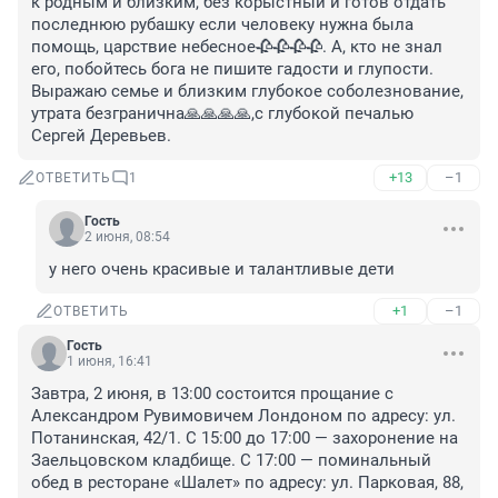
к родным и близким, без корыстный и готов отдать 
последнюю рубашку если человеку нужна была 
помощь, царствие небесное🥀🥀🥀🥀. А, кто не знал 
его, побойтесь бога не пишите гадости и глупости. 
Выражаю семье и близким глубокое соболезнование, 
утрата безгранична🙏🙏🙏🙏,с глубокой печалью 
Сергей Деревьев.
+13
–1
ОТВЕТИТЬ
1
Гость
2 июня, 08:54
у него очень красивые и талантливые дети
+1
–1
ОТВЕТИТЬ
Гость
1 июня, 16:41
Завтра, 2 июня, в 13:00 состоится прощание с 
Александром Рувимовичем Лондоном по адресу: ул. 
Потанинская, 42/1. С 15:00 до 17:00 — захоронение на 
Заельцовском кладбище. С 17:00 — поминальный 
обед в ресторане «Шалет» по адресу: ул. Парковая, 88, 