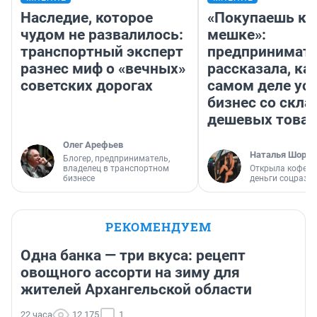
Наследие, которое
«Покупаешь ко
чудом не развалилось:
мешке»:
транспортный эксперт
предпринимат
разнес миф о «вечных»
рассказала, как
советских дорогах
самом деле ус
бизнес со скл
дешевых това
Олег Арефьев
Наталья Шорох
Блогер, предприниматель,
владелец в транспортном
Открыла кофейн
бизнесе
деньги соцразв
РЕКОМЕНДУЕМ
Одна банка — три вкуса: рецепт
овощного ассорти на зиму для
жителей Архангельской области
22 часа
12 175
1