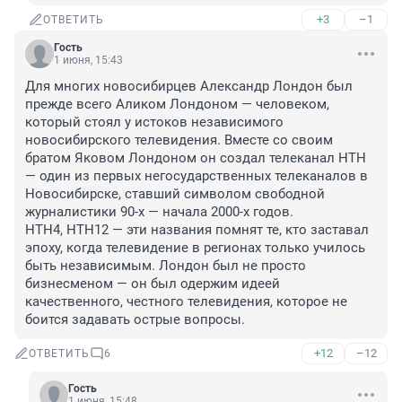
+3
–1
ОТВЕТИТЬ
Гость
1 июня, 15:43
Для многих новосибирцев Александр Лондон был 
прежде всего Аликом Лондоном — человеком, 
который стоял у истоков независимого 
новосибирского телевидения. Вместе со своим 
братом Яковом Лондоном он создал телеканал НТН 
— один из первых негосударственных телеканалов в 
Новосибирске, ставший символом свободной 
журналистики 90-х — начала 2000-х годов.

НТН4, НТН12 — эти названия помнят те, кто заставал 
эпоху, когда телевидение в регионах только училось 
быть независимым. Лондон был не просто 
бизнесменом — он был одержим идеей 
качественного, честного телевидения, которое не 
боится задавать острые вопросы.
+12
–12
ОТВЕТИТЬ
6
Гость
1 июня, 15:48