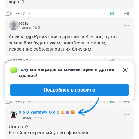
корп. 1.
+3
–0
ОТВЕТИТЬ
Гость
1 июня, 16:35
Александр Рувимович царствие небесное, пусть 
земля Вам будет пухом, покойтесь с миром, 
искренние соболезнования близким
+2
–1
ОТВЕТИТЬ
Получай награды за комментарии и другие 
Гость
1 июня, 16:28
задания!
Карма настигла🙌🙏а фамилия не настоящая,как и вся 
Подробнее в профиле
его жизненная легенда…
+3
–4
ОТВЕТИТЬ
О_о_О_УрлулууУ_О_о_О
1 июня, 15:59
Лондон?

Какой не скрепный у него фамилий