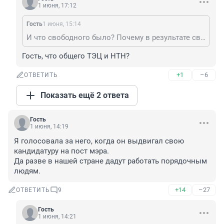
1 июня, 17:12
Гость
1 июня, 15:14
И что свободного было? Почему в результате свобод ни одной новой ТЭЦ не было построено в Новосибирске? Какие конкурентоспособные производства накопителей, видеокарт, автомобилей или станкостроения были основаны в эти свободные времена? Бандитизм это свобода же?
Гость, что общего ТЭЦ и НТН?
+1
–6
ОТВЕТИТЬ
Показать ещё 2 ответа
Гость
1 июня, 14:19
Я голосовала за него, когда он выдвигал свою 
кандидатуру на пост мэра.

Да разве в нашей стране дадут работать порядочным 
людям.
+14
–27
ОТВЕТИТЬ
9
Гость
1 июня, 14:21