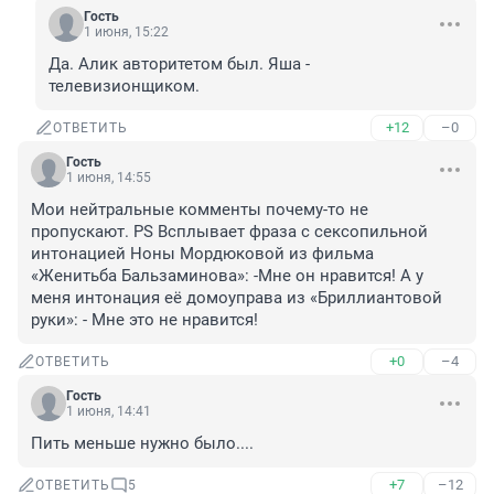
Гость
1 июня, 15:22
Да. Алик авторитетом был. Яша - 
телевизионщиком.
+12
–0
ОТВЕТИТЬ
Гость
1 июня, 14:55
Мои нейтральные комменты почему-то не 
пропускают. PS Всплывает фраза с сексопильной 
интонацией Ноны Мордюковой из фильма 
«Женитьба Бальзаминова»: -Мне он нравится! А у 
меня интонация её домоуправа из «Бриллиантовой 
руки»: - Мне это не нравится!
+0
–4
ОТВЕТИТЬ
Гость
1 июня, 14:41
Пить меньше нужно было....
+7
–12
ОТВЕТИТЬ
5