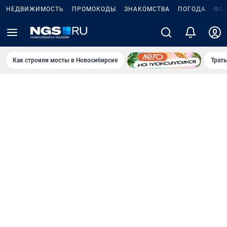
НЕДВИЖИМОСТЬ
ПРОМОКОДЫ
ЗНАКОМСТВА
ПОГОДА
ФО
Как строили мосты в Новосибирске
Траты