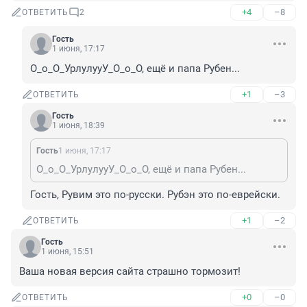
+4
–8
ОТВЕТИТЬ
2
Гость
1 июня, 17:17
О_о_О_УрлулууУ_О_о_О, ещё и папа Рубен...
+1
–3
ОТВЕТИТЬ
Гость
1 июня, 18:39
Гость
1 июня, 17:17
О_о_О_УрлулууУ_О_о_О, ещё и папа Рубен...
Гость, Рувим это по-русски. Рубэн это по-еврейски.
+1
–2
ОТВЕТИТЬ
Гость
1 июня, 15:51
Ваша новая версия сайта страшно тормозит!
+0
–0
ОТВЕТИТЬ