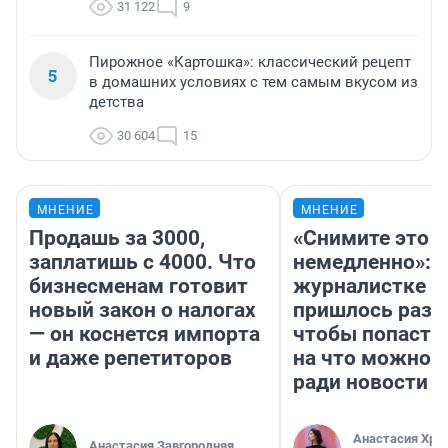
31 122
9
Пирожное «Картошка»: классический рецепт
5
в домашних условиях с тем самым вкусом из
детства
30 604
15
МНЕНИЕ
МНЕНИЕ
Продашь за 3000,
«Снимите это
заплатишь с 4000. Что
немедленно»:
бизнесменам готовит
журналистке Н
новый закон о налогах
пришлось разд
— он коснется импорта
чтобы попасть 
и даже репетиторов
на что можно 
ради новости
Анастасия Хри
Анастасия Завгородняя