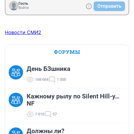
Гость
Отправить
Войти
Новости СМИ2
ФОРУМЫ
День БЗшника
168 664
1 000
Кажному рылу по Silent Hill-у…
NF
7 910
57
Должны ли?