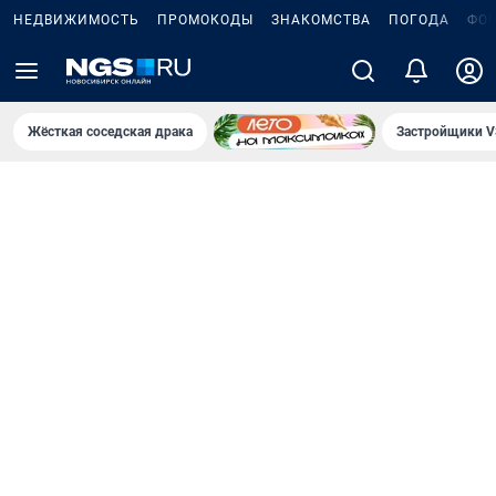
НЕДВИЖИМОСТЬ
ПРОМОКОДЫ
ЗНАКОМСТВА
ПОГОДА
ФО
Жёсткая соседская драка
Застройщики V