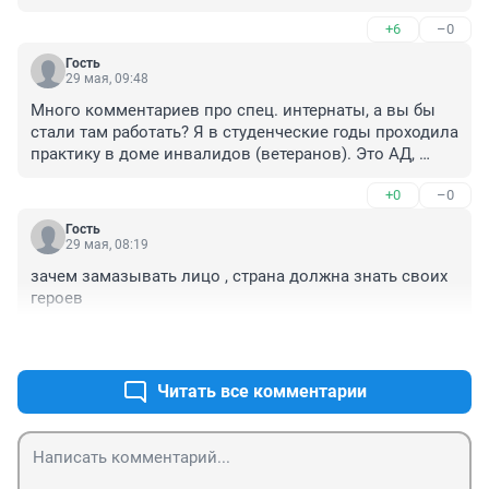
+6
–0
Гость
29 мая, 09:48
Много комментариев про спец. интернаты, а вы бы 
стали там работать? Я в студенческие годы проходила 
практику в доме инвалидов (ветеранов). Это АД, 
скажу я вам и для персонала и для жильцов. Одни 
+0
–0
понимая свою безысходность и безнаказанность 
делают что хотят, другие от бессилия и бесправия 
Гость
становятся равнодушными к чужой боли. А какая 
29 мая, 08:19
вонь в помещениях, просто жуть
зачем замазывать лицо , страна должна знать своих 
героев
+2
–0
Читать все комментарии