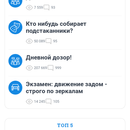
7 559
93
Кто нибудь собирает
подстаканники?
50 089
95
Дневной дозор!
207 669
999
Экзамен: движение задом -
строго по зеркалам
14 245
105
ТОП 5