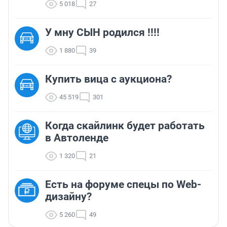
5 018
27
У мну СЫН родился !!!!
1 880
39
Купить вица с аукциона?
45 519
301
Когда скайлинк будет работать
в Автоленде
1 320
21
Есть на форуме спецы по Web-
дизайну?
5 260
49