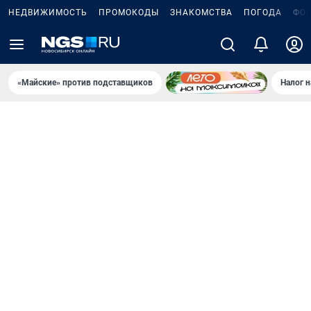
НЕДВИЖИМОСТЬ
ПРОМОКОДЫ
ЗНАКОМСТВА
ПОГОДА
ФО
«Майские» против подставщиков
Налог 