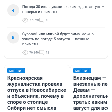
Погода 30 июля укажет, каким ждать август —
4
поверья и приметы
77 320
13
Суровой или мягкой будет зима, можно
5
узнать по погоде 5 августа — важные
приметы
76 246
12
МНЕНИЕ
МНЕНИЕ
Красноярская
Близнецам —
журналистка провела
внезапные пер
отпуск в Новосибирске
Девам —
и объяснила, почему в
дополнительн
споре о столице
траты: каким б
Сибири нет смысла
август для все