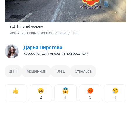
В ДТП погиб человек
Источник: 
Подмосковная полиция / T.me
Дарья Пирогова
Корреспондент оперативной редакции
ДТП
Мошенник
Клещ
Стрельба
1
2
1
5
1