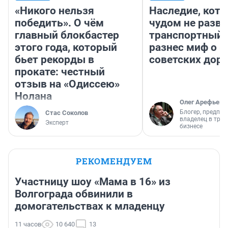
«Никого нельзя
Наследие, кото
победить». О чём
чудом не разва
главный блокбастер
транспортный 
этого года, который
разнес миф о 
бьет рекорды в
советских доро
прокате: честный
отзыв на «Одиссею»
Нолана
Олег Арефьев
Блогер, предпри
Стас Соколов
владелец в тра
Эксперт
бизнесе
РЕКОМЕНДУЕМ
Участницу шоу «Мама в 16» из
Волгограда обвинили в
домогательствах к младенцу
11 часов
10 640
13