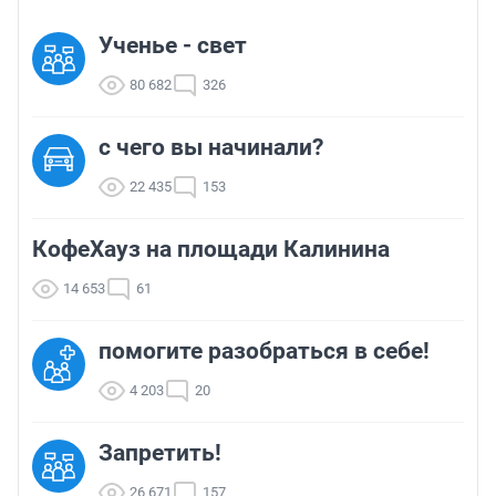
Ученье - свет
80 682
326
с чего вы начинали?
22 435
153
КофеХауз на площади Калинина
14 653
61
помогите разобраться в себе!
4 203
20
Запретить!
26 671
157