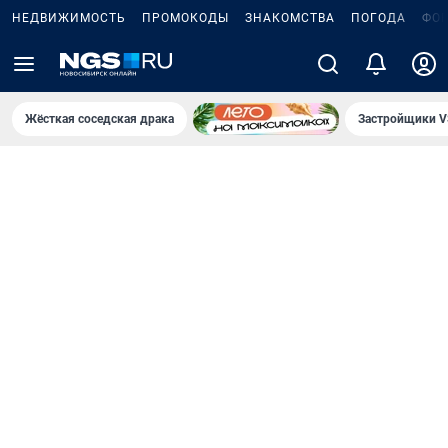
НЕДВИЖИМОСТЬ
ПРОМОКОДЫ
ЗНАКОМСТВА
ПОГОДА
ФО
Жёсткая соседская драка
Застройщики V