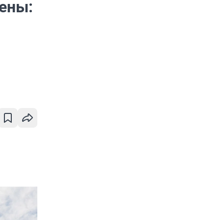
тены: