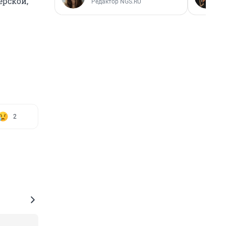
ерской,
Редактор NGS.RU
2