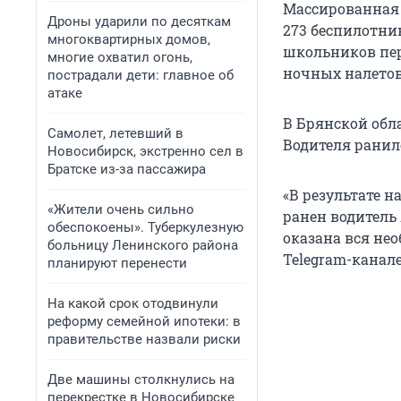
Массированная 
Дроны ударили по десяткам
273 беспилотни
многоквартирных домов,
школьников пере
многие охватил огонь,
ночных налетов
пострадали дети: главное об
атаке
В Брянской обл
Самолет, летевший в
Водителя ранило
Новосибирск, экстренно сел в
Братске из-за пассажира
«В результате 
«Жители очень сильно
ранен водитель
обеспокоены». Туберкулезную
оказана вся не
больницу Ленинского района
Telegram-канале
планируют перенести
На какой срок отодвинули
реформу семейной ипотеки: в
правительстве назвали риски
Две машины столкнулись на
перекрестке в Новосибирске