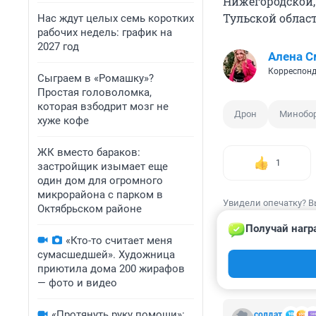
Нижегородской, 
Тульской облас
Нас ждут целых семь коротких
рабочих недель: график на
2027 год
Алена С
Корреспонд
Сыграем в «Ромашку»?
Простая головоломка,
которая взбодрит мозг не
Дрон
Минобо
хуже кофе
ЖК вместо бараков:
1
застройщик изымает еще
один дом для огромного
микрорайона с парком в
Увидели опечатку? В
Октябрьском районе
Получай нагр
«Кто-то считает меня
сумасшедшей». Художница
приютила дома 200 жирафов
КОММЕНТАР
— фото и видео
«Протянуть руку помощи»:
солдат