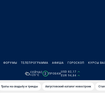
ФОРУМЫ
ТЕЛЕПРОГРАММА
АФИША
ГОРОСКОП
КУРСЫ ВА
USD 82,17
СЕЙЧАС
2
ПРОБКИ
+25°C
EUR 94,84
Траты на свадьбу и тренды
Августовский каталог новостроек
Стал