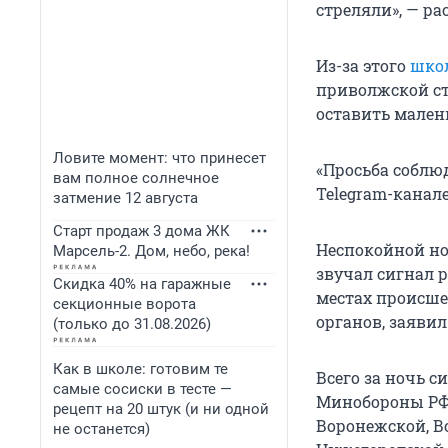
стреляли», — ра
Из-за этого
школ
приволжской с
оставить малень
Ловите момент: что принесет
«Просьба соблюд
вам полное солнечное
Telegram-канале
затмение 12 августа
Старт продаж 3 дома ЖК
Неспокойной но
Марсель-2. Дом, небо, река!
звучал сигнал 
Скидка 40% на гаражные
местах происше
секционные ворота
органов, заяви
(только до 31.08.2026)
Как в школе: готовим те
Всего за ночь 
самые сосиски в тесте —
Минобороны РФ 
рецепт на 20 штук (и ни одной
Воронежской, В
не останется)