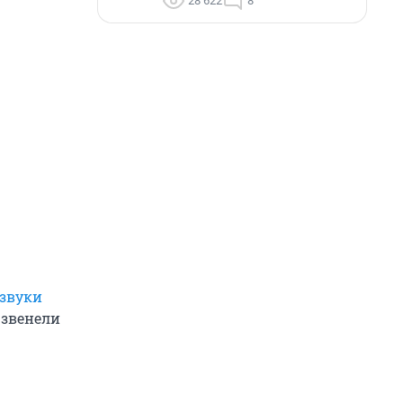
28 622
8
звуки
х звенели