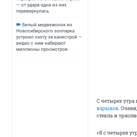
— от удара одна из них
перевернулась
Белый медвежонок из
Новосибирского зоопарка
устроил охоту за канистрой —
видео с ним набирают
миллионы просмотров
С четырех утра
взрывов
. Очев
стекла и трясл
«Я с четырех ут