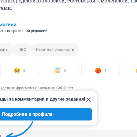
Новгородской, Орловской, Ростовской, Смоленской, Тв
тями.
магина
ент оперативной редакции
роны
ПВО
Ракетная опасность
5
0
7
ыделите фрагмент и нажмите Ctrl+Enter
ады за комментарии и другие задания!
Подробнее в профиле
ИИ
138