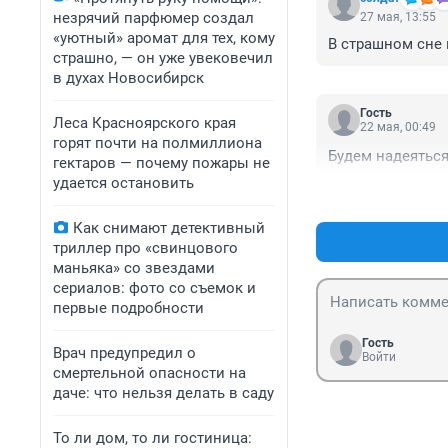
незрячий парфюмер создал
27 мая, 13:55
«уютный» аромат для тех, кому
В страшном сне н
страшно, — он уже увековечил
в духах Новосибирск
Гость
Леса Красноярского края
22 мая, 00:49
горят почти на полмиллиона
Будем надеяться,
гектаров — почему пожары не
удается остановить
Как снимают детективный
триллер про «свинцового
маньяка» со звездами
сериалов: фото со съемок и
первые подробности
Гость
Врач предупредил о
Войти
смертельной опасности на
даче: что нельзя делать в саду
То ли дом, то ли гостиница: