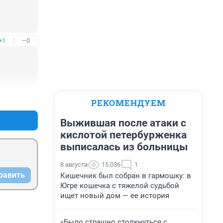
+1
–0
+1
–0
РЕКОМЕНДУЕМ
Выжившая после атаки с
кислотой петербурженка
выписалась из больницы
8 августа
15 036
1
равить
Кишечник был собран в гармошку: в
Югре кошечка с тяжелой судьбой
ищет новый дом — ее история
«Было страшно столкнуться с