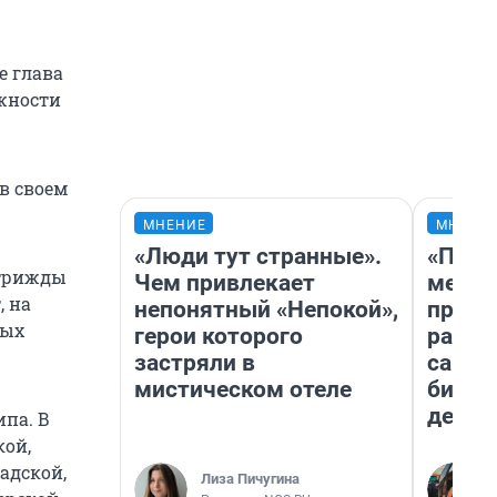
е глава
жности
в своем
МНЕНИЕ
МНЕНИ
«Люди тут странные».
«Поку
 трижды
Чем привлекает
мешке
, на
непонятный «Непокой»,
предп
ных
герои которого
расска
застряли в
самом
мистическом отеле
бизне
дешев
ипа. В
кой,
адской,
Лиза Пичугина