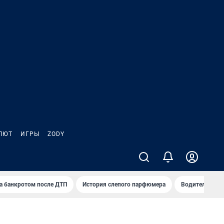
ЛЮТ
ИГРЫ
ZODY
а банкротом после ДТП
История слепого парфюмера
Водители пер