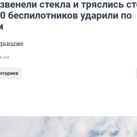
звенели стекла и тряслись с
00 беспилотников ударили по
м
адавшие
8 244
нтариев