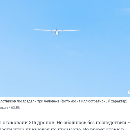
илотников пострадали три человека (фото носит иллюстративный характер)
кин / 63.RU
 атаковали 315 дронов. Не обошлось без последствий 
ласти удар пришелся по промзоне. Во время атаки в