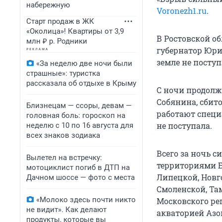
набережную
Voronezh1.ru
.
Старт продаж в ЖК
«Околица»! Квартиры от 3,9
В Ростовской о
млн ₽ р. Родники
губернатор Юри
земле не поступ
«За неделю две ночи были
страшные»: туристка
рассказала об отдыхе в Крыму
С ночи продолж
Собянина, сбит
Близнецам — ссоры, девам —
работают специ
головная боль: гороскоп на
не поступала.
неделю с 10 по 16 августа для
всех знаков зодиака
Всего за ночь 
Вылетел на встречку:
территориями Б
мотоциклист погиб в ДТП на
Липецкой, Новго
Дачном шоссе — фото с места
Смоленской, Там
«Молоко здесь почти никто
Московского ре
не видит». Как делают
акваторией Азо
продукты, которые вы