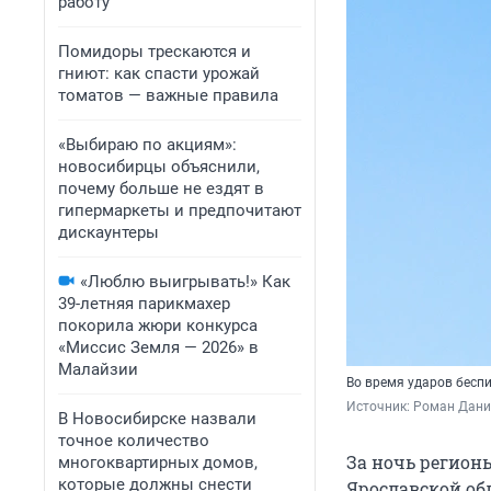
работу
Помидоры трескаются и
гниют: как спасти урожай
томатов — важные правила
«Выбираю по акциям»:
новосибирцы объяснили,
почему больше не ездят в
гипермаркеты и предпочитают
дискаунтеры
«Люблю выигрывать!» Как
39-летняя парикмахер
покорила жюри конкурса
«Миссис Земля — 2026» в
Малайзии
Во время ударов бесп
Источник: 
Роман Данил
В Новосибирске назвали
точное количество
За ночь регионы
многоквартирных домов,
которые должны снести
Ярославской об