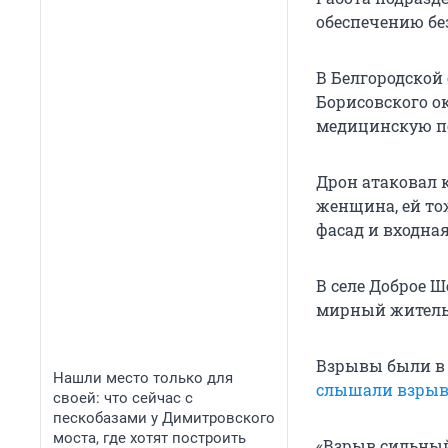
обеспечению бе
В Белгородской 
Борисовского о
медицинскую по
Дрон атаковал 
женщина, ей то
фасад и входная
В селе Доброе 
мирный житель.
Взрывы были 
Нашли место только для
слышали взры
своей: что сейчас с
пескобазами у Димитровского
моста, где хотят построить
«Взрыв сильный