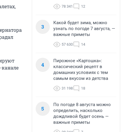
алетах,
78 341
12
Какой будет зима, можно
3
узнать по погоде 7 августа, —
бернатора
важные приметы
традал
57 630
14
дируют
Пирожное «Картошка»:
4
классический рецепт в
m-канале
домашних условиях с тем
самым вкусом из детства
31 198
18
По погоде 8 августа можно
5
определить, насколько
дождливой будет осень —
важные приметы