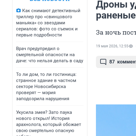
Дроны у
Как снимают детективный
раненые:
триллер про «свинцового
маньяка» со звездами
сериалов: фото со съемок и
За ночь пос
первые подробности
19 мая 2026, 12:55
Врач предупредил о
смертельной опасности на
даче: что нельзя делать в саду
87
коммен
То ли дом, то ли гостиница:
странное здание в частном
секторе Новосибирска
проверят — мэрия
заподозрила нарушения
Укусила змея? Зато паука
нового открыл! История
арахнолога, который обожает
свою смертельно опасную