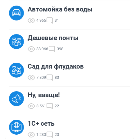
Автомойка без воды
4 965
31
Дешевые понты
38 966
398
Сад для флудаков
7 809
80
Ну, вааще!
3 561
22
1С+ сеть
1 230
20