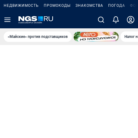
НЕДВИЖИМОСТЬ
ПРОМОКОДЫ
ЗНАКОМСТВА
ПОГОДА
ФО
«Майские» против подставщиков
Налог 