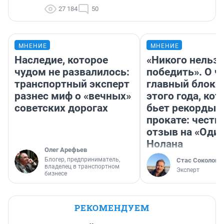
27 184
50
МНЕНИЕ
МНЕНИЕ
Наследие, которое
«Никого нельз
чудом не развалилось:
победить». О ч
транспортный эксперт
главный блокб
разнес миф о «вечных»
этого года, ко
советских дорогах
бьет рекорды 
прокате: честн
отзыв на «Оди
Нолана
Олег Арефьев
Блогер, предприниматель,
Стас Соколов
владелец в транспортном
Эксперт
бизнесе
РЕКОМЕНДУЕМ