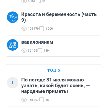
4 151
46
Красота и беременность (часть
9)
194 179
1 000
вавилонянам
36 196
139
ТОП 5
По погоде 31 июля можно
1
узнать, какой будет осень, —
народные приметы
158 307
15