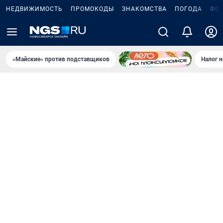
НЕДВИЖИМОСТЬ
ПРОМОКОДЫ
ЗНАКОМСТВА
ПОГОДА
ФО
«Майские» против подставщиков
Налог 